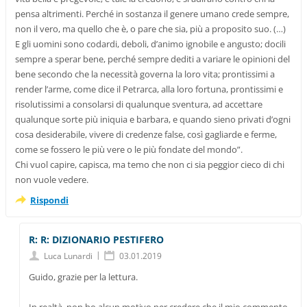
pensa altrimenti. Perché in sostanza il genere umano crede sempre,
non il vero, ma quello che è, o pare che sia, più a proposito suo. (…)
E gli uomini sono codardi, deboli, d’animo ignobile e angusto; docili
sempre a sperar bene, perché sempre dediti a variare le opinioni del
bene secondo che la necessità governa la loro vita; prontissimi a
render l’arme, come dice il Petrarca, alla loro fortuna, prontissimi e
risolutissimi a consolarsi di qualunque sventura, ad accettare
qualunque sorte più iniquia e barbara, e quando sieno privati d’ogni
cosa desiderabile, vivere di credenze false, così gagliarde e ferme,
come se fossero le più vere o le più fondate del mondo”.
Chi vuol capire, capisca, ma temo che non ci sia peggior cieco di chi
non vuole vedere.
Rispondi
R: R: DIZIONARIO PESTIFERO
|
Luca Lunardi
03.01.2019
Guido, grazie per la lettura.
In realtà, non ho alcun motivo per credere che il mio commento