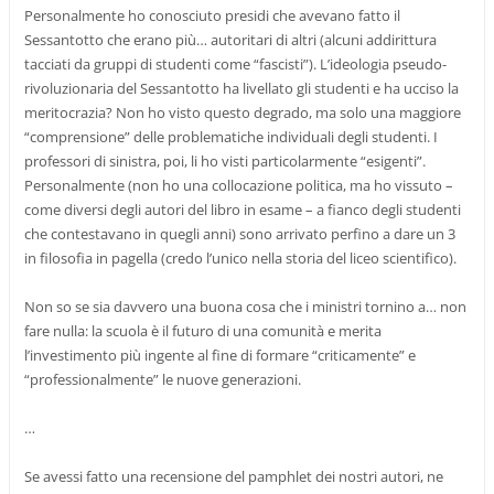
Personalmente ho conosciuto presidi che avevano fatto il
Sessantotto che erano più… autoritari di altri (alcuni addirittura
tacciati da gruppi di studenti come “fascisti”). L’ideologia pseudo-
rivoluzionaria del Sessantotto ha livellato gli studenti e ha ucciso la
meritocrazia? Non ho visto questo degrado, ma solo una maggiore
“comprensione” delle problematiche individuali degli studenti. I
professori di sinistra, poi, li ho visti particolarmente “esigenti”.
Personalmente (non ho una collocazione politica, ma ho vissuto –
come diversi degli autori del libro in esame – a fianco degli studenti
che contestavano in quegli anni) sono arrivato perfino a dare un 3
in filosofia in pagella (credo l’unico nella storia del liceo scientifico).
Non so se sia davvero una buona cosa che i ministri tornino a… non
fare nulla: la scuola è il futuro di una comunità e merita
l’investimento più ingente al fine di formare “criticamente” e
“professionalmente” le nuove generazioni.
…
Se avessi fatto una recensione del pamphlet dei nostri autori, ne