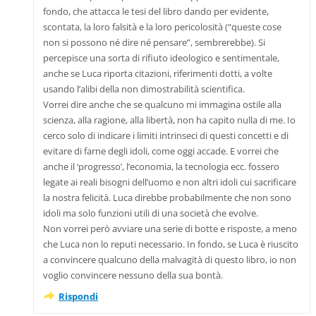
fondo, che attacca le tesi del libro dando per evidente,
scontata, la loro falsità e la loro pericolosità (“queste cose
non si possono né dire né pensare”, sembrerebbe). Si
percepisce una sorta di rifiuto ideologico e sentimentale,
anche se Luca riporta citazioni, riferimenti dotti, a volte
usando l’alibi della non dimostrabilità scientifica.
Vorrei dire anche che se qualcuno mi immagina ostile alla
scienza, alla ragione, alla libertà, non ha capito nulla di me. Io
cerco solo di indicare i limiti intrinseci di questi concetti e di
evitare di farne degli idoli, come oggi accade. E vorrei che
anche il ‘progresso’, l’economia, la tecnologia ecc. fossero
legate ai reali bisogni dell’uomo e non altri idoli cui sacrificare
la nostra felicità. Luca direbbe probabilmente che non sono
idoli ma solo funzioni utili di una società che evolve.
Non vorrei però avviare una serie di botte e risposte, a meno
che Luca non lo reputi necessario. In fondo, se Luca è riuscito
a convincere qualcuno della malvagità di questo libro, io non
voglio convincere nessuno della sua bontà.
Rispondi