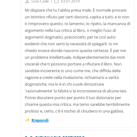
|
Livio Cadè
03.01.2019
Mi dispiace che tu l'abbia presa male. È normale provare
un istintivo rifiuto per certi discorsi, capita a tutti, e io non
ti rimprovero questo. Io lamento, lo ripeto, la mancanza di
argomenti nella tua critica al libro, o meglio l’uso di
argomenti dogmatici, preconcetti, per te così auto-
evidenti che non senti la necessità di spiegarli. Io mi
chiedo invece donde nascono queste certezze. È per me
un problema intellettuale, indipendentemente dai moti
viscerali che ti possono portare a rifiutare il libro. Non
sarebbe incoerente in uno come me, che diffida della
ragione e crede nella rivelazione, richiamarsi a verità
dogmatiche, ma lo è in chi vuole dimostrare
'razionalmente' la falsità o la inconsistenza di alcune tesi.
Potrei discutere punto per punto il tuo dizionario per
chiarire questa mia critica, ma temo sarebbe terribilmente
prolisso e, certo, c'è il rischio di chiudersi in una gabbia.
Rispondi