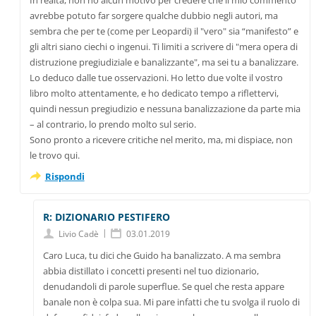
avrebbe potuto far sorgere qualche dubbio negli autori, ma
sembra che per te (come per Leopardi) il "vero" sia “manifesto” e
gli altri siano ciechi o ingenui. Ti limiti a scrivere di "mera opera di
distruzione pregiudiziale e banalizzante", ma sei tu a banalizzare.
Lo deduco dalle tue osservazioni. Ho letto due volte il vostro
libro molto attentamente, e ho dedicato tempo a riflettervi,
quindi nessun pregiudizio e nessuna banalizzazione da parte mia
– al contrario, lo prendo molto sul serio.
Sono pronto a ricevere critiche nel merito, ma, mi dispiace, non
le trovo qui.
Rispondi
R: DIZIONARIO PESTIFERO
|
Livio Cadè
03.01.2019
Caro Luca, tu dici che Guido ha banalizzato. A ma sembra
abbia distillato i concetti presenti nel tuo dizionario,
denudandoli di parole superflue. Se quel che resta appare
banale non è colpa sua. Mi pare infatti che tu svolga il ruolo di