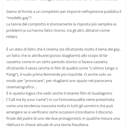
Siamo di fronte a un complotto per imporre nell’opinione pubblica il
“modello gay”?
La teoria del complotto è storicamente la risposta più semplice ai
problemi (a cui hanno fatto ricorso, tra gli altri, dittatori come
Hitler).
È un dato di fatto che il cinema sta sfruttando molto il tema dei gay,
un fatto che io attribuirei (posso sbagliarmi) allo scopo di far
cassetta: come in un certo periodo storico si faceva cassetta
sfruttando il sesso (anche in film di qualità come “L’ultimo tango a
Parigi”), il nudo prima femminile poi maschile. O anche solo un
modo per “provocare”, per ritagliarsi uno spazio nel panorama
cinematografico…
È in questa logica che vedo anche il recente film di Guadagnino
(“Call me by your name”) in cui l’omosessualità viene presentata
come una tendenza nascosta insita in tutti gli uomini e che può
emergere se si verificano certe occasioni (ricordiamo il discorso
finale del padre di uno dei due protagonisti), in qualche misura una
rilettura in chiave attuale di una teoria freudiana.