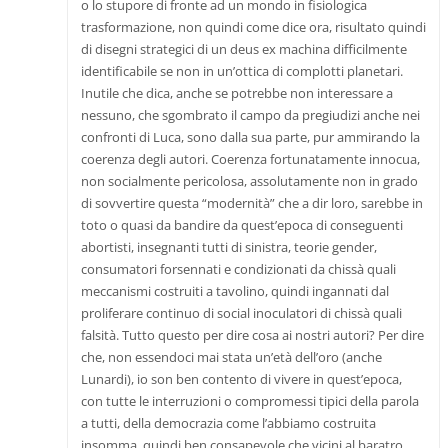
o lo stupore di fronte ad un mondo in fisiologica
trasformazione, non quindi come dice ora, risultato quindi
di disegni strategici di un deus ex machina difficilmente
identificabile se non in un’ottica di complotti planetari.
Inutile che dica, anche se potrebbe non interessare a
nessuno, che sgombrato il campo da pregiudizi anche nei
confronti di Luca, sono dalla sua parte, pur ammirando la
coerenza degli autori. Coerenza fortunatamente innocua,
non socialmente pericolosa, assolutamente non in grado
di sovvertire questa “modernità” che a dir loro, sarebbe in
toto o quasi da bandire da quest’epoca di conseguenti
abortisti, insegnanti tutti di sinistra, teorie gender,
consumatori forsennati e condizionati da chissà quali
meccanismi costruiti a tavolino, quindi ingannati dal
proliferare continuo di social inoculatori di chissà quali
falsità. Tutto questo per dire cosa ai nostri autori? Per dire
che, non essendoci mai stata un’età dell’oro (anche
Lunardi), io son ben contento di vivere in quest’epoca,
con tutte le interruzioni o compromessi tipici della parola
a tutti, della democrazia come l’abbiamo costruita
insomma, quindi ben consapevole che vicini al baratro