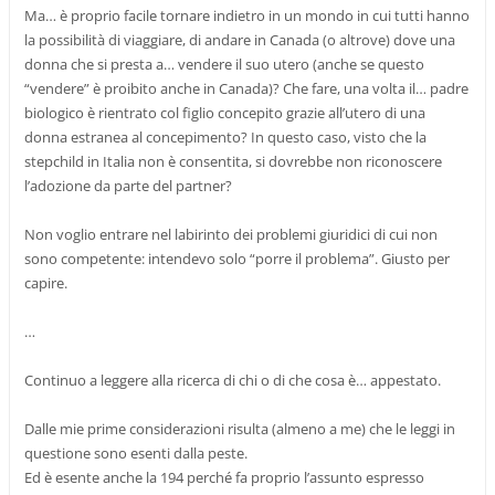
Ma… è proprio facile tornare indietro in un mondo in cui tutti hanno
la possibilità di viaggiare, di andare in Canada (o altrove) dove una
donna che si presta a… vendere il suo utero (anche se questo
“vendere” è proibito anche in Canada)? Che fare, una volta il… padre
biologico è rientrato col figlio concepito grazie all’utero di una
donna estranea al concepimento? In questo caso, visto che la
stepchild in Italia non è consentita, si dovrebbe non riconoscere
l’adozione da parte del partner?
Non voglio entrare nel labirinto dei problemi giuridici di cui non
sono competente: intendevo solo “porre il problema”. Giusto per
capire.
…
Continuo a leggere alla ricerca di chi o di che cosa è… appestato.
Dalle mie prime considerazioni risulta (almeno a me) che le leggi in
questione sono esenti dalla peste.
Ed è esente anche la 194 perché fa proprio l’assunto espresso