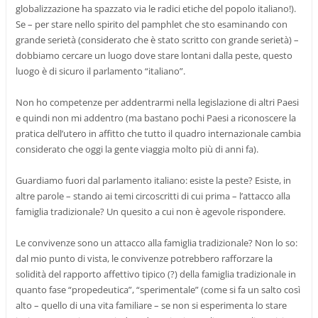
globalizzazione ha spazzato via le radici etiche del popolo italiano!).
Se – per stare nello spirito del pamphlet che sto esaminando con
grande serietà (considerato che è stato scritto con grande serietà) –
dobbiamo cercare un luogo dove stare lontani dalla peste, questo
luogo è di sicuro il parlamento “italiano”.
Non ho competenze per addentrarmi nella legislazione di altri Paesi
e quindi non mi addentro (ma bastano pochi Paesi a riconoscere la
pratica dell’utero in affitto che tutto il quadro internazionale cambia
considerato che oggi la gente viaggia molto più di anni fa).
Guardiamo fuori dal parlamento italiano: esiste la peste? Esiste, in
altre parole – stando ai temi circoscritti di cui prima – l’attacco alla
famiglia tradizionale? Un quesito a cui non è agevole rispondere.
Le convivenze sono un attacco alla famiglia tradizionale? Non lo so:
dal mio punto di vista, le convivenze potrebbero rafforzare la
solidità del rapporto affettivo tipico (?) della famiglia tradizionale in
quanto fase “propedeutica”, “sperimentale” (come si fa un salto così
alto – quello di una vita familiare – se non si esperimenta lo stare