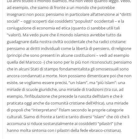
Da anni studio il mondo islamico, ma non vedo quanto leggo. Vedo,
ad esempio, che siamo di fronte a un mondo che potrebbe
insegnarci non poco: pensiamo in particolare all’attenzione ai “diritti
sociali” – oggi scoperti dai cosiddetti “populisti” occidentali – e la
coniugazione di economia ed etica (quanto ci sarebbe utili tali
“valori!). Ma vedo pure che il mondo islamico avrebbe tutto da
guadagnare dalla nostra civiltà occidentale che ha radici cristiane:
pensiamo ai diritti individuali come la libertà di pensiero, di religione
(principi che sono presenti in alcune costituzioni – vedi ad esempio
quella del Marocco -) che sono per lo più non riconosciuti; pensiamo
che in alcuni Stati di stampo fondamentalista gli omosessuali sono
ancora condannati a morte. Non possiamo dimenticare poi che non
esiste, se vogliamo essere precisi, “un Islam”, ma “più Islam”: una
miriade di scuole giuridiche, una miriade di tradizioni (tra cui, ad
esempio, l’infibulazione che precede la nascita dell’islam e che è
praticata oggi anche da comunità cristiane dell’Africa), una miriade
di popoli che “interpretano” l’islam secondo le proprie categorie
culturali. Siamo di fronte a tanti e tanto diversi “islam” che ciò che li
accomuna si riduce sostanzialmente ai cosiddetti “pilastri” (che
hanno molta sintonia con i pilastri della fede ebraico-cristiana).