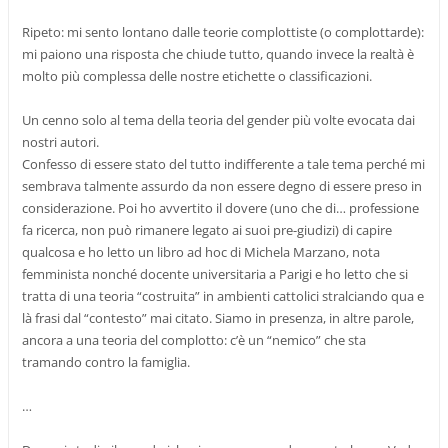
Ripeto: mi sento lontano dalle teorie complottiste (o complottarde):
mi paiono una risposta che chiude tutto, quando invece la realtà è
molto più complessa delle nostre etichette o classificazioni.
Un cenno solo al tema della teoria del gender più volte evocata dai
nostri autori.
Confesso di essere stato del tutto indifferente a tale tema perché mi
sembrava talmente assurdo da non essere degno di essere preso in
considerazione. Poi ho avvertito il dovere (uno che di… professione
fa ricerca, non può rimanere legato ai suoi pre-giudizi) di capire
qualcosa e ho letto un libro ad hoc di Michela Marzano, nota
femminista nonché docente universitaria a Parigi e ho letto che si
tratta di una teoria “costruita” in ambienti cattolici stralciando qua e
là frasi dal “contesto” mai citato. Siamo in presenza, in altre parole,
ancora a una teoria del complotto: c’è un “nemico” che sta
tramando contro la famiglia.
…