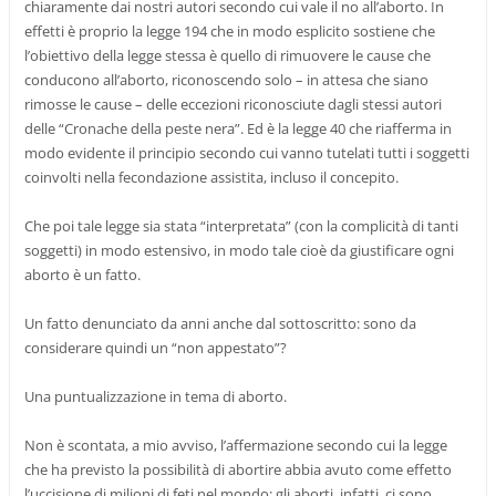
chiaramente dai nostri autori secondo cui vale il no all’aborto. In
effetti è proprio la legge 194 che in modo esplicito sostiene che
l’obiettivo della legge stessa è quello di rimuovere le cause che
conducono all’aborto, riconoscendo solo – in attesa che siano
rimosse le cause – delle eccezioni riconosciute dagli stessi autori
delle “Cronache della peste nera”. Ed è la legge 40 che riafferma in
modo evidente il principio secondo cui vanno tutelati tutti i soggetti
coinvolti nella fecondazione assistita, incluso il concepito.
Che poi tale legge sia stata “interpretata” (con la complicità di tanti
soggetti) in modo estensivo, in modo tale cioè da giustificare ogni
aborto è un fatto.
Un fatto denunciato da anni anche dal sottoscritto: sono da
considerare quindi un “non appestato”?
Una puntualizzazione in tema di aborto.
Non è scontata, a mio avviso, l’affermazione secondo cui la legge
che ha previsto la possibilità di abortire abbia avuto come effetto
l’uccisione di milioni di feti nel mondo: gli aborti, infatti, ci sono