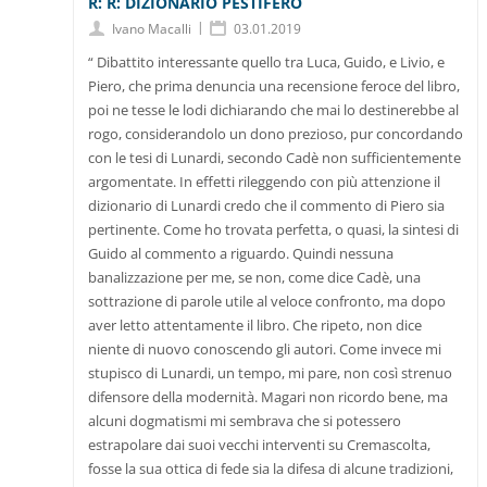
R: R: DIZIONARIO PESTIFERO
|
Ivano Macalli
03.01.2019
“ Dibattito interessante quello tra Luca, Guido, e Livio, e
Piero, che prima denuncia una recensione feroce del libro,
poi ne tesse le lodi dichiarando che mai lo destinerebbe al
rogo, considerandolo un dono prezioso, pur concordando
con le tesi di Lunardi, secondo Cadè non sufficientemente
argomentate. In effetti rileggendo con più attenzione il
dizionario di Lunardi credo che il commento di Piero sia
pertinente. Come ho trovata perfetta, o quasi, la sintesi di
Guido al commento a riguardo. Quindi nessuna
banalizzazione per me, se non, come dice Cadè, una
sottrazione di parole utile al veloce confronto, ma dopo
aver letto attentamente il libro. Che ripeto, non dice
niente di nuovo conoscendo gli autori. Come invece mi
stupisco di Lunardi, un tempo, mi pare, non così strenuo
difensore della modernità. Magari non ricordo bene, ma
alcuni dogmatismi mi sembrava che si potessero
estrapolare dai suoi vecchi interventi su Cremascolta,
fosse la sua ottica di fede sia la difesa di alcune tradizioni,