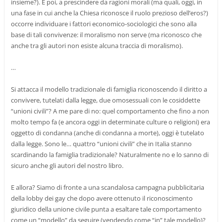
insieme?). E poi, a prescindere da ragioni morali (ma quali, oggi, in
una fase in cui anche la Chiesa riconosce il ruolo prezioso dell’eros?)
occorre individuare i fattori economico-sociologici che sono alla
base di tali convivenze: il moralismo non serve (ma riconosco che
anche tra gli autori non esiste alcuna traccia di moralismo).
…
Si attacca il modello tradizionale di famiglia riconoscendo il diritto a
convivere, tutelati dalla legge, due omosessuali con le cosiddette
“unioni civili”? A me pare di no: quel comportamento che fino a non
molto tempo fa (e ancora oggi in determinate culture o religioni) era
oggetto di condanna (anche di condanna a morte), oggi è tutelato
dalla legge. Sono le… quattro “unioni civili” che in Italia stanno
scardinando la famiglia tradizionale? Naturalmente no e lo sanno di
sicuro anche gli autori del nostro libro.
E allora? Siamo di fronte a una scandalosa campagna pubblicitaria
della lobby dei gay che dopo avere ottenuto il riconoscimento
giuridico della unione civile punta a esaltare tale comportamento
come un “modello” da seguire (vendendo come “in” tale modello)?