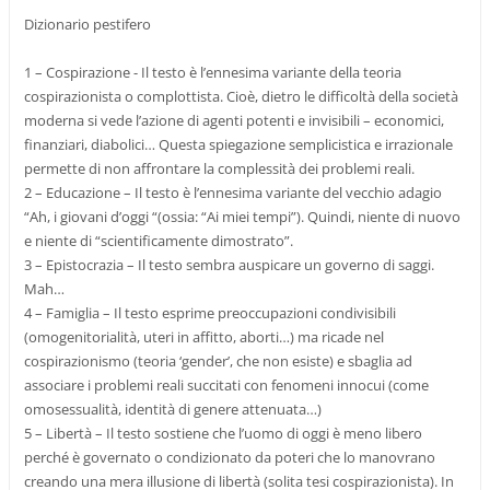
Dizionario pestifero
1 – Cospirazione - Il testo è l’ennesima variante della teoria
cospirazionista o complottista. Cioè, dietro le difficoltà della società
moderna si vede l’azione di agenti potenti e invisibili – economici,
finanziari, diabolici… Questa spiegazione semplicistica e irrazionale
permette di non affrontare la complessità dei problemi reali.
2 – Educazione – Il testo è l’ennesima variante del vecchio adagio
“Ah, i giovani d’oggi “(ossia: “Ai miei tempi”). Quindi, niente di nuovo
e niente di “scientificamente dimostrato”.
3 – Epistocrazia – Il testo sembra auspicare un governo di saggi.
Mah…
4 – Famiglia – Il testo esprime preoccupazioni condivisibili
(omogenitorialità, uteri in affitto, aborti…) ma ricade nel
cospirazionismo (teoria ‘gender’, che non esiste) e sbaglia ad
associare i problemi reali succitati con fenomeni innocui (come
omosessualità, identità di genere attenuata…)
5 – Libertà – Il testo sostiene che l’uomo di oggi è meno libero
perché è governato o condizionato da poteri che lo manovrano
creando una mera illusione di libertà (solita tesi cospirazionista). In