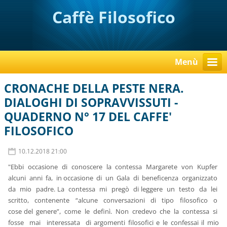
Caffè Filosofico
Menù
CRONACHE DELLA PESTE NERA.
DIALOGHI DI SOPRAVVISSUTI -
QUADERNO N° 17 DEL CAFFE'
FILOSOFICO
10.12.2018 21:00
"Ebbi occasione di conoscere la contessa Margarete von Kupfer
alcuni anni fa, in occasione di un Gala di beneficenza organizzato
da mio padre. La contessa mi pregò di leggere un testo da lei
scritto, contenente “alcune conversazioni di tipo filosofico o
cose del genere”, come le definì. Non credevo che la contessa si
fosse mai interessata di argomenti filosofici e le confessai il mio