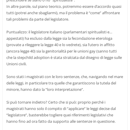
prescindere se siano o no “spiritualiste”.
In altre parole, sul piano teorico, potremmo essere d’accordo quasi
tutti (potrei anche sbagliarmi), ma il problema è “come” affrontare
tali problemi da parte del legislatore.
Puntualizzo: il legislatore italiano (parlamentari spiritualisti e…
appestati) ha escluso dalla legge sia la fecondazione eterologa
(provate a rileggere la legge 40 e lo vedrete), sia l’utero in affitto
(ancora legge 40) sia la genitorialità per le unioni gay (sanno tutti
che la stepchild adoption è stata stralciata dal disegno di legge sulle
Unioni civili.
Sono stati i magistrati con le loro sentenze, che, navigando nel mare
delle leggi, in particolare tra quelle che garantiscono la tutela del
minore, hanno dato la “loro interpretazione”.
Si può tornare indietro? Certo che si può: proprio perché i
magistrati hanno solo il compito di “applicare” le leggi decise dal
“legislatore”, basterebbe togliere quei riferimenti legislativi che
hanno fino ad ora fatto da supporto alle sentenze in questione.