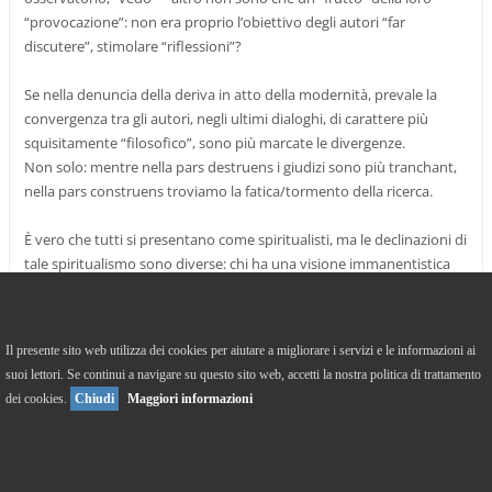
“provocazione”: non era proprio l’obiettivo degli autori “far
discutere”, stimolare “riflessioni”?
Se nella denuncia della deriva in atto della modernità, prevale la
convergenza tra gli autori, negli ultimi dialoghi, di carattere più
squisitamente “filosofico”, sono più marcate le divergenze.
Non solo: mentre nella pars destruens i giudizi sono più tranchant,
nella pars construens troviamo la fatica/tormento della ricerca.
È vero che tutti si presentano come spiritualisti, ma le declinazioni di
tale spiritualismo sono diverse: chi ha una visione immanentistica
del divino, chi una di tipo trascendente, chi addirittura si dichiara
agnostico. Le divergenze sono presenti anche sulla ricerca del
Principio originario, sul fondamento “divino” dell’etica.
Il presente sito web utilizza dei cookies per aiutare a migliorare i servizi e le informazioni ai
suoi lettori. Se continui a navigare su questo sito web, accetti la nostra politica di trattamento
Sullo sfondo, in modo esplicito o implicito, si vedono suggestioni
dei cookies.
Chiudi
Maggiori informazioni
che si ispirano ad Heidegger e a Schelling (lo spirito altro non è che il
dispiegarsi delle potenzialità presenti nella materia).
Numerose le considerazioni largamente condivisibili: la natura