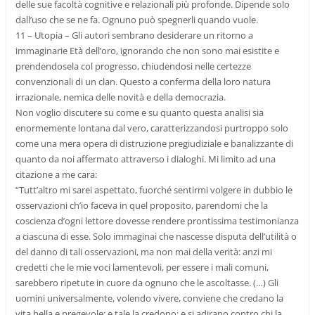
delle sue facoltà cognitive e relazionali più profonde. Dipende solo
dall’uso che se ne fa. Ognuno può spegnerli quando vuole.
11 – Utopia – Gli autori sembrano desiderare un ritorno a
immaginarie Età dell’oro, ignorando che non sono mai esistite e
prendendosela col progresso, chiudendosi nelle certezze
convenzionali di un clan. Questo a conferma della loro natura
irrazionale, nemica delle novità e della democrazia.
Non voglio discutere su come e su quanto questa analisi sia
enormemente lontana dal vero, caratterizzandosi purtroppo solo
come una mera opera di distruzione pregiudiziale e banalizzante di
quanto da noi affermato attraverso i dialoghi. Mi limito ad una
citazione a me cara:
“Tutt’altro mi sarei aspettato, fuorché sentirmi volgere in dubbio le
osservazioni ch’io faceva in quel proposito, parendomi che la
coscienza d’ogni lettore dovesse rendere prontissima testimonianza
a ciascuna di esse. Solo immaginai che nascesse disputa dell’utilità o
del danno di tali osservazioni, ma non mai della verità: anzi mi
credetti che le mie voci lamentevoli, per essere i mali comuni,
sarebbero ripetute in cuore da ognuno che le ascoltasse. (…) Gli
uomini universalmente, volendo vivere, conviene che credano la
vita bella e pregevole; e tale la credono; e si adirano contro chi la