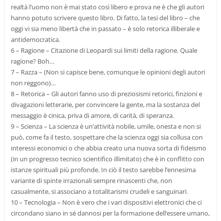
realtà l’uomo non è mai stato così libero e prova ne è che gli autori
hanno potuto scrivere questo libro. Di fatto, la tesi del libro – che
oggi vi sia meno libertà che in passato – è solo retorica illiberale e
antidemocratica.
6 – Ragione – Citazione di Leopardi sui limiti della ragione. Quale
ragione? Boh…
7 – Razza – (Non si capisce bene, comunque le opinioni degli autori
non reggono)…
8 – Retorica – Gli autori fanno uso di preziosismi retorici, finzioni e
divagazioni letterarie, per convincere la gente, ma la sostanza del
messaggio è cinica, priva di amore, di carità, di speranza.
9 – Scienza – La scienza è un’attività nobile, umile, onesta e non si
può, come fa il testo, sospettare che la scienza oggi sia collusa con
interessi economici o che abbia creato una nuova sorta di fideismo
(in un progresso tecnico scientifico illimitato) che è in conflitto con
istanze spirituali più profonde. In ciò il testo sarebbe l’ennesima
variante di spinte irrazionali sempre rinascenti che, non
casualmente, si associano a totalitarismi crudeli e sanguinari.
10 – Tecnologia – Non è vero che i vari dispositivi elettronici che ci
circondano siano in sé dannosi per la formazione dell’essere umano,