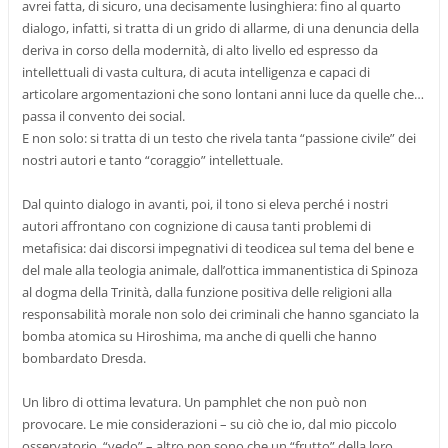
avrei fatta, di sicuro, una decisamente lusinghiera: fino al quarto
dialogo, infatti, si tratta di un grido di allarme, di una denuncia della
deriva in corso della modernità, di alto livello ed espresso da
intellettuali di vasta cultura, di acuta intelligenza e capaci di
articolare argomentazioni che sono lontani anni luce da quelle che…
passa il convento dei social.
E non solo: si tratta di un testo che rivela tanta “passione civile” dei
nostri autori e tanto “coraggio” intellettuale.
Dal quinto dialogo in avanti, poi, il tono si eleva perché i nostri
autori affrontano con cognizione di causa tanti problemi di
metafisica: dai discorsi impegnativi di teodicea sul tema del bene e
del male alla teologia animale, dall’ottica immanentistica di Spinoza
al dogma della Trinità, dalla funzione positiva delle religioni alla
responsabilità morale non solo dei criminali che hanno sganciato la
bomba atomica su Hiroshima, ma anche di quelli che hanno
bombardato Dresda.
Un libro di ottima levatura. Un pamphlet che non può non
provocare. Le mie considerazioni – su ciò che io, dal mio piccolo
osservatorio, “vedo” – altro non sono che un “frutto” della loro