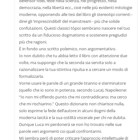
defensor fidei, fede nella scienza, nel progresso, nella
democrazia, nella libertà ecc., cioè nelle più evidenti mitologie
moderne, opponendo alle tesi del libro gli stereotipi correnti -
direi gli ‘imprescindibili’ del mainstream - più che solide
confutazioni. Questi classici tòpoi sembrano nascere nel tuo
scritto da un fiducioso dogmatismo e sostenere pregiudizi
più che ragioni.
È in fondo uno scritto polemico, non argomentativo.
Io non dubito che tu abbia letto il libro con attenzione due
volte, ma suppongo che la seconda sia servita solo a
razionalizzare la tua istintiva ripulsa e a cercare un modo di
formalizzarla.
Vorrei usare le parole di un grande tiranno e sterminatore
(quello che io sono in potenza, secondo Luca), Napoleone:
“Io non mi offendo punto che mi contraddicano; ma cerco
che mi rischiarino.” Questo dizionario non chiarisce nulla,
solo esprime la fede dell’autore in alcuni dogmi della
moderna laicità e la sua ostilità viscerale per chi ne dubita.
Dunque Luca mi perdonerà se non ho trovato nelle sue
parole veri argomenti coi quali confrontarmi.
Mi sembra però di poter criticare l’approccio intellettuale di