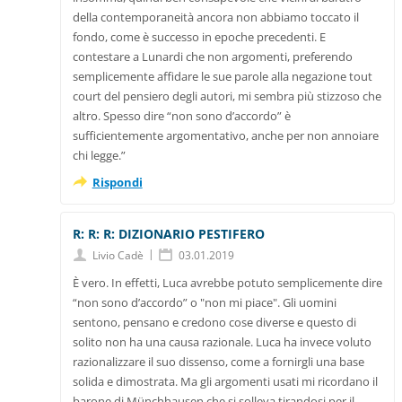
della contemporaneità ancora non abbiamo toccato il
fondo, come è successo in epoche precedenti. E
contestare a Lunardi che non argomenti, preferendo
semplicemente affidare le sue parole alla negazione tout
court del pensiero degli autori, mi sembra più stizzoso che
altro. Spesso dire “non sono d’accordo” è
sufficientemente argomentativo, anche per non annoiare
chi legge.”
Rispondi
R: R: R: DIZIONARIO PESTIFERO
|
Livio Cadè
03.01.2019
È vero. In effetti, Luca avrebbe potuto semplicemente dire
“non sono d’accordo” o "non mi piace". Gli uomini
sentono, pensano e credono cose diverse e questo di
solito non ha una causa razionale. Luca ha invece voluto
razionalizzare il suo dissenso, come a fornirgli una base
solida e dimostrata. Ma gli argomenti usati mi ricordano il
barone di Münchhausen che si solleva tirandosi per il