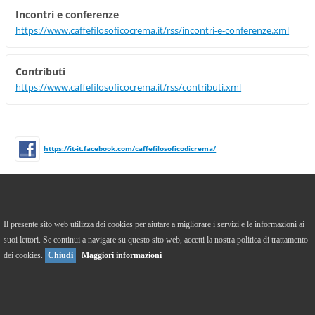
Incontri e conferenze
https://www.caffefilosoficocrema.it/rss/incontri-e-conferenze.xml
Contributi
https://www.caffefilosoficocrema.it/rss/contributi.xml
https://it-it.facebook.com/caffefilosoficodicrema/
Versione Desktop
To Top
Il presente sito web utilizza dei cookies per aiutare a migliorare i servizi e le informazioni ai
suoi lettori. Se continui a navigare su questo sito web, accetti la nostra politica di trattamento
© 2013 Tutti i diritti riservati.
dei cookies.
Chiudi
Maggiori informazioni
Powered by
Webnode