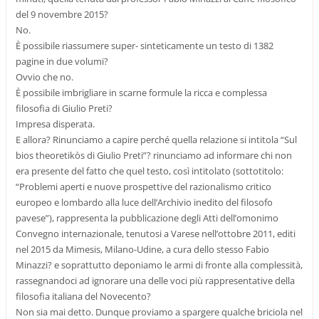
del 9 novembre 2015?
No.
È possibile riassumere super- sinteticamente un testo di 1382
pagine in due volumi?
Ovvio che no.
È possibile imbrigliare in scarne formule la ricca e complessa
filosofia di Giulio Preti?
Impresa disperata.
E allora? Rinunciamo a capire perché quella relazione si intitola “Sul
bios theoretikòs di Giulio Preti”? rinunciamo ad informare chi non
era presente del fatto che quel testo, così intitolato (sottotitolo:
“Problemi aperti e nuove prospettive del razionalismo critico
europeo e lombardo alla luce dell’Archivio inedito del filosofo
pavese”), rappresenta la pubblicazione degli Atti dell’omonimo
Convegno internazionale, tenutosi a Varese nell’ottobre 2011, editi
nel 2015 da Mimesis, Milano-Udine, a cura dello stesso Fabio
Minazzi? e soprattutto deponiamo le armi di fronte alla complessità,
rassegnandoci ad ignorare una delle voci più rappresentative della
filosofia italiana del Novecento?
Non sia mai detto. Dunque proviamo a spargere qualche briciola nel