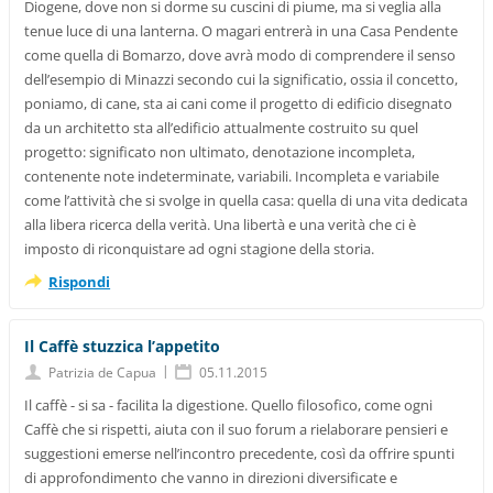
Diogene, dove non si dorme su cuscini di piume, ma si veglia alla
tenue luce di una lanterna. O magari entrerà in una Casa Pendente
come quella di Bomarzo, dove avrà modo di comprendere il senso
dell’esempio di Minazzi secondo cui la significatio, ossia il concetto,
poniamo, di cane, sta ai cani come il progetto di edificio disegnato
da un architetto sta all’edificio attualmente costruito su quel
progetto: significato non ultimato, denotazione incompleta,
contenente note indeterminate, variabili. Incompleta e variabile
come l’attività che si svolge in quella casa: quella di una vita dedicata
alla libera ricerca della verità. Una libertà e una verità che ci è
imposto di riconquistare ad ogni stagione della storia.
Rispondi
Il Caffè stuzzica l’appetito
|
Patrizia de Capua
05.11.2015
Il caffè - si sa - facilita la digestione. Quello filosofico, come ogni
Caffè che si rispetti, aiuta con il suo forum a rielaborare pensieri e
suggestioni emerse nell’incontro precedente, così da offrire spunti
di approfondimento che vanno in direzioni diversificate e