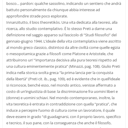
bosco… pardon: qualche sassolino, indicando un sentiero che andrà
battuto personalmente da chiunque abbia interesse ad
approfondire strade poco esplorate.
Innanzitutto, il bios theoretikòs. Una vita dedicata alla teoresi, alla
ricerca, allo studio contemplativo. È lo stesso Preti a darne una
definizione nel saggio apparso sul fascicolo di “Studi filosofici” del
gennaio-giugno 1944. L’ideale della vita contemplativa viene ascritto
al mondo greco classico, distintosi da altre civiltà come quelle egizia
o mesopotamica grazie a filosofi come Platone e Aristotele, che
attribuirono un’ “importanza decisiva alla pura teoresi rispetto ad
una cultura eminentemente pratica” (Minazzi, pag. 108). Giulio Preti
indica nella storica svolta greca “la prima lancia per la conquista
della libertà” (Preti cit. ib., pag. 109), ed è evidente che in quell’ideale
si riconosce, benché esso, nel mondo antico, venisse affermato a
costo di un’ingiustizia di base: la discriminazione fra uomini liberi e
(donne) e uomini schiavi. Nel mondo contemporaneo, inoltre, la
vita teoretica è entrata in contraddizione con quella “pratica”, che
induce a percepire l’uomo di cultura come un lavoratore, il quale
deve essere in grado “di guadagnarsi, con il proprio lavoro, specifico
e tecnico, il suo pane, con la conseguenza che anche il filosofo,