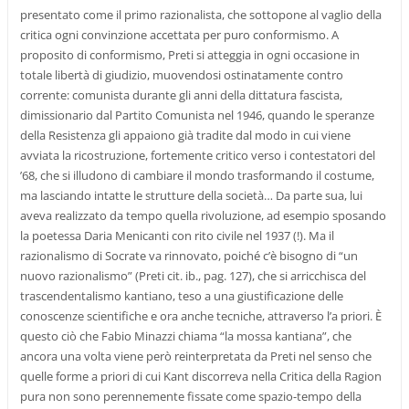
presentato come il primo razionalista, che sottopone al vaglio della
critica ogni convinzione accettata per puro conformismo. A
proposito di conformismo, Preti si atteggia in ogni occasione in
totale libertà di giudizio, muovendosi ostinatamente contro
corrente: comunista durante gli anni della dittatura fascista,
dimissionario dal Partito Comunista nel 1946, quando le speranze
della Resistenza gli appaiono già tradite dal modo in cui viene
avviata la ricostruzione, fortemente critico verso i contestatori del
’68, che si illudono di cambiare il mondo trasformando il costume,
ma lasciando intatte le strutture della società… Da parte sua, lui
aveva realizzato da tempo quella rivoluzione, ad esempio sposando
la poetessa Daria Menicanti con rito civile nel 1937 (!). Ma il
razionalismo di Socrate va rinnovato, poiché c’è bisogno di “un
nuovo razionalismo” (Preti cit. ib., pag. 127), che si arricchisca del
trascendentalismo kantiano, teso a una giustificazione delle
conoscenze scientifiche e ora anche tecniche, attraverso l’a priori. È
questo ciò che Fabio Minazzi chiama “la mossa kantiana”, che
ancora una volta viene però reinterpretata da Preti nel senso che
quelle forme a priori di cui Kant discorreva nella Critica della Ragion
pura non sono perennemente fissate come spazio-tempo della