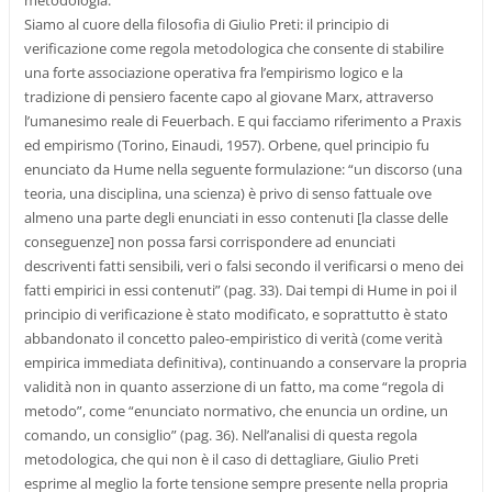
metodologia.
Siamo al cuore della filosofia di Giulio Preti: il principio di
verificazione come regola metodologica che consente di stabilire
una forte associazione operativa fra l’empirismo logico e la
tradizione di pensiero facente capo al giovane Marx, attraverso
l’umanesimo reale di Feuerbach. E qui facciamo riferimento a Praxis
ed empirismo (Torino, Einaudi, 1957). Orbene, quel principio fu
enunciato da Hume nella seguente formulazione: “un discorso (una
teoria, una disciplina, una scienza) è privo di senso fattuale ove
almeno una parte degli enunciati in esso contenuti [la classe delle
conseguenze] non possa farsi corrispondere ad enunciati
descriventi fatti sensibili, veri o falsi secondo il verificarsi o meno dei
fatti empirici in essi contenuti” (pag. 33). Dai tempi di Hume in poi il
principio di verificazione è stato modificato, e soprattutto è stato
abbandonato il concetto paleo-empiristico di verità (come verità
empirica immediata definitiva), continuando a conservare la propria
validità non in quanto asserzione di un fatto, ma come “regola di
metodo”, come “enunciato normativo, che enuncia un ordine, un
comando, un consiglio” (pag. 36). Nell’analisi di questa regola
metodologica, che qui non è il caso di dettagliare, Giulio Preti
esprime al meglio la forte tensione sempre presente nella propria