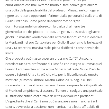
emozionante che mai. Avremo modo di farci coinvolgere ancora
una volta dalla grande abilità del professor Minazzi nel coniugare
rigore teoretico e opportuni riferimenti alla personalità e alla vita di
Giulio Preti: “un uomo pieno di debiti/idrofobo/gran
dormitore/grande fumatore/con la barba di almeno tre
giorni/odiatore del piccolo – di suo/un genio, questo sì:/degli aerei
giochi un maestro -/lodatore delle altre/ballerino”, come lo descrive
la Menicanti nel suo Canzoniere per Giulio. E capiremo la bellezza di
una vita teoretica, ma vita reale, piena di difetti e consapevole del
limite.
Che proposta può nascere per un prossimo Caffè? Un sogno:
ricordare un altro professore di Filosofia che insegnò a Crema: quel
Franco Fergnani che - come scrive Minazzi nel testo Giulio Preti: le
opere e i giorni. Una vita più che vita per la filosofia quale onesto
mestiere (Mimesis Edizioni, Milano-Udine 2001, pag. 73) - nel
momento in cui molti mostravano di non comprendere il significato
di Praxis ed empirismo, si assunse “l’onere di svolgere una puntuale
illustrazione critico-costruttiva delle tesi del volume pretiano”.
L’ingrediente che al Caffè non può mancare e non mancherà è il
calore, ovverosia la passione: non nemica, ma alleata affidabile di