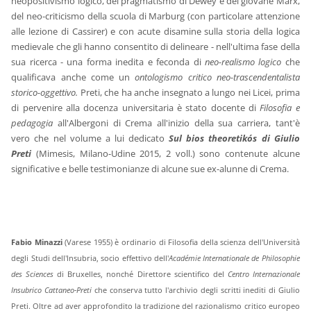
neopositivismo logico, del pragmatismo di Dewey e del giovane Marx,
del neo-criticismo della scuola di Marburg (con particolare attenzione
alle lezione di Cassirer) e con acute disamine sulla storia della logica
medievale che gli hanno consentito di delineare - nell'ultima fase della
sua ricerca - una forma inedita e feconda di
neo-realismo logico
che
qualificava anche come un
ontologismo critico neo-trascendentalista
storico-oggettivo.
Preti, che ha anche insegnato a lungo nei Licei, prima
di pervenire alla docenza universitaria è stato docente di
Filosofia e
pedagogia
all'Albergoni di Crema all'inizio della sua carriera, tant'è
vero che nel volume a lui dedicato
Sul bios theoretikós
di Giulio
Preti
(Mimesis, Milano-Udine 2015, 2 voll.) sono contenute alcune
significative e belle testimonianze di alcune sue ex-alunne di Crema.
Fabio Minazzi
(Varese 1955) è ordinario di Filosofia della scienza dell'Università
degli Studi dell'Insubria, socio effettivo dell'
Académie Internationale de Philosophie
des Sciences
di Bruxelles, nonché Direttore scientifico del
Centro Internazionale
Insubrico Cattaneo-Preti
che conserva tutto l'archivio degli scritti inediti di Giulio
Preti. Oltre ad aver approfondito la tradizione del razionalismo critico europeo