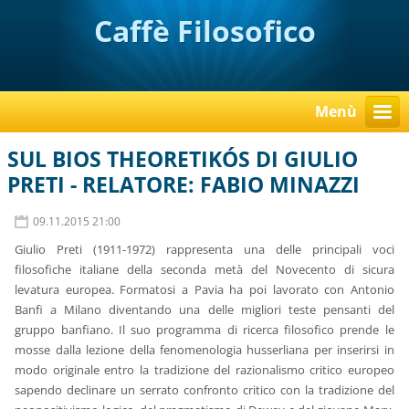
Caffè Filosofico
Menù
SUL BIOS THEORETIKÓS DI GIULIO
PRETI - RELATORE: FABIO MINAZZI
09.11.2015 21:00
Giulio Preti (1911-1972) rappresenta una delle principali voci
filosofiche italiane della seconda metà del Novecento di sicura
levatura europea. Formatosi a Pavia ha poi lavorato con Antonio
Banfi a Milano diventando una delle migliori teste pensanti del
gruppo banfiano. Il suo programma di ricerca filosofico prende le
mosse dalla lezione della fenomenologia husserliana per inserirsi in
modo originale entro la tradizione del razionalismo critico europeo
sapendo declinare un serrato confronto critico con la tradizione del