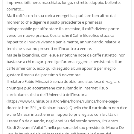
imprevedibili: nero, macchiato, lungo, ristretto, doppio, bollente,
corretto…
Ma il caffè, con la sua carica energetica, può fare ben altro: dal
momento che digerire il pasto precedente è premessa
indispensabile per affrontare il successivo, il caffè diviene ponte
verso un nuovo pranzo. Così anche il Caffè filosofico stuzzica
l’appetito di nuove vivande per la mente, annunciando relatori e
temi che saranno presenti nell’incontro a venire.
Ma se la locandina, con le sue sintetiche note da caffè ristretto, non
bastasse a chi magari predilige l’aroma leggero e persistente di un
caffè americano, ecco qui di seguito alcuni appunti per meglio
gustare il menu del prossimo 9 novembre.
Il relatore Fabio Minazzi è senza dubbio uno studioso di vaglia, e
chiunque può accertarsene consultando in internet il suo
curriculum sul sito dell’Università dell’Insubria
(https://www4.uninsubria.it/on-line/home/rubrica/home-page-
docente.html?P1_n=fabio.minazzi). Quello che il curriculum non dice
è che Minazzi intrattiene un rapporto privilegiato con la città di
Crema fin da quando, negli anni ’90 del secolo scorso, il “Centro
Studi Giovanni Vailati”, nella persona del suo presidente Mauro De