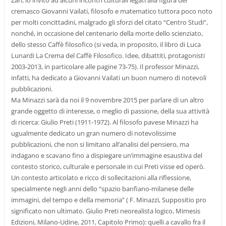
Zan, lo invitò ad alcuni incontri culturali legati alla figura del
cremasco Giovanni Vailati, filosofo e matematico tuttora poco noto
per molti concittadini, malgrado gli sforzi del citato “Centro Studi”,
nonché, in occasione del centenario della morte dello scienziato,
dello stesso Caffè filosofico (si veda, in proposito, il libro di Luca
Lunardi La Crema del Caffè Filosofico. Idee, dibattiti, protagonisti
2003-2013, in particolare alle pagine 73-75). Il professor Minazzi,
infatti, ha dedicato a Giovanni Vailati un buon numero di notevoli
pubblicazioni.
Ma Minazzi sarà da noi il 9 novembre 2015 per parlare di un altro
grande oggetto di interesse, o meglio di passione, della sua attività
di ricerca: Giulio Preti (1911-1972). Al filosofo pavese Minazzi ha
ugualmente dedicato un gran numero di notevolissime
pubblicazioni, che non si limitano all’analisi del pensiero, ma
indagano e scavano fino a dispiegare un’immagine esaustiva del
contesto storico, culturale e personale in cui Preti visse ed operò.
Un contesto articolato e ricco di sollecitazioni alla riflessione,
specialmente negli anni dello “spazio banfiano-milanese delle
immagini, del tempo e della memoria” ( F. Minazzi, Suppositio pro
significato non ultimato. Giulio Preti neorealista logico, Mimesis
Edizioni, Milano-Udine, 2011, Capitolo Primo): quelli a cavallo fra il