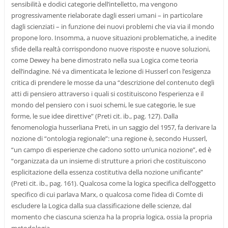
sensibilità e dodici categorie dell’intelletto, ma vengono
progressivamente rielaborate dagli esseri umani – in particolare
dagli scienziati – in funzione dei nuovi problemi che via via il mondo
propone loro. Insomma, a nuove situazioni problematiche, a inedite
sfide della realtà corrispondono nuove risposte e nuove soluzioni,
come Dewey ha bene dimostrato nella sua Logica come teoria
dell’indagine. Né va dimenticata le lezione di Husserl con l’esigenza
critica di prendere le mosse da una “descrizione del contenuto degli
atti di pensiero attraverso i quali si costituiscono l’esperienza e il
mondo del pensiero con i suoi schemi, le sue categorie, le sue
forme, le sue idee direttive” (Preti cit. ib., pag. 127). Dalla
fenomenologia husserliana Preti, in un saggio del 1957, fa derivare la
nozione di “ontologia regionale”: una regione è, secondo Husserl,
“un campo di esperienze che cadono sotto un’unica nozione”, ed è
“organizzata da un insieme di strutture a priori che costituiscono
esplicitazione della essenza costitutiva della nozione unificante”
(Preti cit. ib., pag. 161). Qualcosa come la logica specifica dell’oggetto
specifico di cui parlava Marx, o qualcosa come l’idea di Comte di
escludere la Logica dalla sua classificazione delle scienze, dal
momento che ciascuna scienza ha la propria logica, ossia la propria