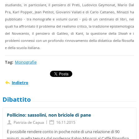
studiando, in particolare, il pensiero di Preti, Ludovico Geymonat, Mario Dal
Pra, Karl Popper, Jean Petitot, Giovanni Vailati e di Carlo Cattaneo, Minazzi ha
pubblicato - tra monografie e volumi curati - più di un centinaio di libri, nei
quali ha affrontato il problema del realismo critico, la tradizione epistemologica
del Novecento, il pensiero di Galileo, di Kant, la questione della
Shoah
e i
problemi connessi con un profondo rinnovamento della didattica della filosofia
e della scuola italiana.
Tag
:
Monografie
Indietro
Dibattito
Pollicino: sassolini, non briciole di pane
|
Patrizia de Capua
16.11.2015
È possibile rendere conto in poche note di una relazione di 90
minuti, quella tenuta dal professor Fabio Minazzi al Caffè filosofico