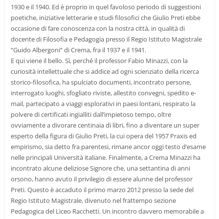
1930 e il 1940. Ed è proprio in quel favoloso periodo di suggestioni
poetiche, iniziative letterarie e studi filosofici che Giulio Preti ebbe
occasione di fare conoscenza con la nostra città, in qualità di
docente di Filosofia e Pedagogia presso il Regio Istituto Magistrale
“Guido Albergoni” di Crema, fra il 1937 e il 1941.
E qui viene il bello. Sì, perché il professor Fabio Minazzi, con la
curiosità intellettuale che si addice ad ogni scienziato della ricerca
storico-filosofica, ha spulciato documenti, incontrato persone,
interrogato luoghi, sfogliato riviste, allestito convegni, spedito e-
mail, partecipato a viaggi esplorativi in paesi lontani, respirato la
polvere di certificati ingialliti dall’impietoso tempo, oltre
ovviamente a divorare centinaia di libri, fino a diventare un super
esperto della figura di Giulio Preti, la cui opera del 1957 Praxis ed
empirismo, sia detto fra parentesi, rimane ancor oggi testo d’esame
nelle principali Università italiane. Finalmente, a Crema Minazzi ha
incontrato alcune deliziose Signore che, una settantina di anni
orsono, hanno avuto il privilegio di essere alunne del professor
Preti. Questo è accaduto il primo marzo 2012 presso la sede del
Regio Istituto Magistrale, divenuto nel frattempo sezione
Pedagogica del Liceo Racchetti. Un incontro davvero memorabile a