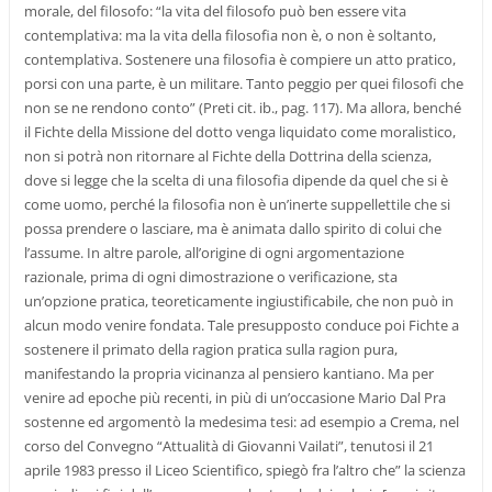
morale, del filosofo: “la vita del filosofo può ben essere vita
contemplativa: ma la vita della filosofia non è, o non è soltanto,
contemplativa. Sostenere una filosofia è compiere un atto pratico,
porsi con una parte, è un militare. Tanto peggio per quei filosofi che
non se ne rendono conto” (Preti cit. ib., pag. 117). Ma allora, benché
il Fichte della Missione del dotto venga liquidato come moralistico,
non si potrà non ritornare al Fichte della Dottrina della scienza,
dove si legge che la scelta di una filosofia dipende da quel che si è
come uomo, perché la filosofia non è un’inerte suppellettile che si
possa prendere o lasciare, ma è animata dallo spirito di colui che
l’assume. In altre parole, all’origine di ogni argomentazione
razionale, prima di ogni dimostrazione o verificazione, sta
un’opzione pratica, teoreticamente ingiustificabile, che non può in
alcun modo venire fondata. Tale presupposto conduce poi Fichte a
sostenere il primato della ragion pratica sulla ragion pura,
manifestando la propria vicinanza al pensiero kantiano. Ma per
venire ad epoche più recenti, in più di un’occasione Mario Dal Pra
sostenne ed argomentò la medesima tesi: ad esempio a Crema, nel
corso del Convegno “Attualità di Giovanni Vailati”, tenutosi il 21
aprile 1983 presso il Liceo Scientifico, spiegò fra l’altro che” la scienza