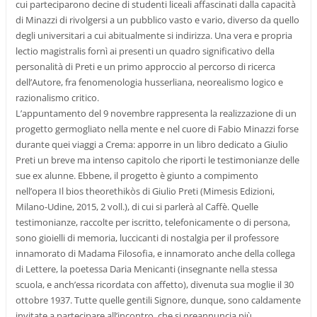
cui parteciparono decine di studenti liceali affascinati dalla capacità
di Minazzi di rivolgersi a un pubblico vasto e vario, diverso da quello
degli universitari a cui abitualmente si indirizza. Una vera e propria
lectio magistralis fornì ai presenti un quadro significativo della
personalità di Preti e un primo approccio al percorso di ricerca
dell’Autore, fra fenomenologia husserliana, neorealismo logico e
razionalismo critico.
L’appuntamento del 9 novembre rappresenta la realizzazione di un
progetto germogliato nella mente e nel cuore di Fabio Minazzi forse
durante quei viaggi a Crema: apporre in un libro dedicato a Giulio
Preti un breve ma intenso capitolo che riporti le testimonianze delle
sue ex alunne. Ebbene, il progetto è giunto a compimento
nell’opera Il bios theorethikòs di Giulio Preti (Mimesis Edizioni,
Milano-Udine, 2015, 2 voll.), di cui si parlerà al Caffè. Quelle
testimonianze, raccolte per iscritto, telefonicamente o di persona,
sono gioielli di memoria, luccicanti di nostalgia per il professore
innamorato di Madama Filosofia, e innamorato anche della collega
di Lettere, la poetessa Daria Menicanti (insegnante nella stessa
scuola, e anch’essa ricordata con affetto), divenuta sua moglie il 30
ottobre 1937. Tutte quelle gentili Signore, dunque, sono caldamente
invitate a partecipare all’incontro, che si preannuncia più