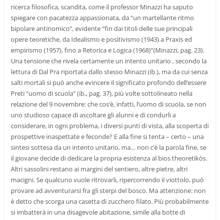
ricerca filosofica, scandita, come il professor Minazzi ha saputo
spiegare con pacatezza appassionata, da “un martellante ritmo
bipolare antinomico”, evidente “fin dai titoli delle sue principali
opere teoretiche, da Idealismo e positivismo (1943) a Praxis ed
empirismo (1957), fino a Retorica e Logica (1968)”(Minazzi, pag. 23).
Una tensione che rivela certamente un intento unitario , secondo la
lettura di Dal Pra riportata dallo stesso Minazzi (ib.), ma da cui senza
salti mortali si può anche evincere il significato profondo dell’essere
Preti “uomo di scuola” (ib., pag. 37), più volte sottolineato nella
relazione del 9 novembre: che cos’è, infatti, l’uomo di scuola, se non
uno studioso capace di ascoltare gli alunni e di condurli a
considerare, in ogni problema, i diversi punti di vista, alla scoperta di
prospettive inaspettate e feconde? E alla fine si tenta – certo – una
sintesi sottesa da un intento unitario, ma… non c’è la parola fine, se
il giovane decide di dedicare la propria esistenza al bios theoretikòs.
Altri sassolini restano ai margini del sentiero, altre pietre, altri
macigni. Se qualcuno vuole ritrovarli, ripercorrendo il viottolo, può
provare ad avventurarsi fra gli sterpi del bosco. Ma attenzione: non
è detto che scorga una casetta di zucchero filato. Più probabilmente
si imbatterà in una disagevole abitazione, simile alla botte di