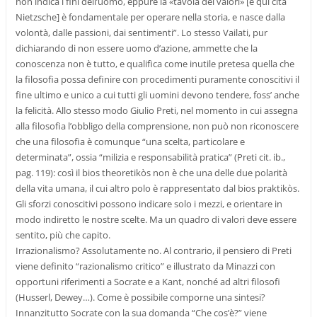
non indica i fini dell’uomo, eppure la «tavola dei valori» [e qui cita
Nietzsche] è fondamentale per operare nella storia, e nasce dalla
volontà, dalle passioni, dai sentimenti”. Lo stesso Vailati, pur
dichiarando di non essere uomo d’azione, ammette che la
conoscenza non è tutto, e qualifica come inutile pretesa quella che
la filosofia possa definire con procedimenti puramente conoscitivi il
fine ultimo e unico a cui tutti gli uomini devono tendere, foss’ anche
la felicità. Allo stesso modo Giulio Preti, nel momento in cui assegna
alla filosofia l’obbligo della comprensione, non può non riconoscere
che una filosofia è comunque “una scelta, particolare e
determinata”, ossia “milizia e responsabilità pratica” (Preti cit. ib.,
pag. 119): così il bios theoretikòs non è che una delle due polarità
della vita umana, il cui altro polo è rappresentato dal bios praktikòs.
Gli sforzi conoscitivi possono indicare solo i mezzi, e orientare in
modo indiretto le nostre scelte. Ma un quadro di valori deve essere
sentito, più che capito.
Irrazionalismo? Assolutamente no. Al contrario, il pensiero di Preti
viene definito “razionalismo critico” e illustrato da Minazzi con
opportuni riferimenti a Socrate e a Kant, nonché ad altri filosofi
(Husserl, Dewey…). Come è possibile comporne una sintesi?
Innanzitutto Socrate con la sua domanda “Che cos’è?” viene