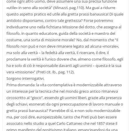
come ogni altro uomo, deve assumere una sua precisa funzione
«utile» in seno alla società” (Minazzi, pag.110). Ma guai a ridurre
questo aspetto pratico ed utile alla gretta prassi banausica! Di quale
antidoto disponiamo, contro tale grettezza? Forse potremmo
individuarne uno nella fichtiana Missione del dotto, che assegna al
filosofo, in quanto educatore, guida della società e maestro del
costume, una sorta di missione morale? No, dal momento che “il
filosofo non può e non deve rimanere legato ad alcuna «morale»,
ma solo alla verità – la fedeltà alla verità, il ricercare, il dire, il
proclamare la verità è l’unico dovere che, almeno come filosofo, egli
ha e solo di ciò è responsabile davanti agli uomini – questa è la sua
vera «missione»” (Preti cit. ib., pag. 112).
Sorgono interrogativi.
Prima domanda: la vita contemplativa è modernizzabile attraverso
un interesse per la tecnica che nel mondo greco antico rimaneva
circoscritto al “gioco”, essendo gli uomini liberi, grazie alla presenza
degli schiavi, esonerati da ogni preoccupazione di lavoro manuale o
gretta prassi banausica? Parrebbe di sì, e non solo modernizzabile
ma, per così dire, europeizzabile, tanto che Preti può ben essere
associato nello studio a quel Carlo Cattaneo che nel 1857 stese il
primo manifesto del positivismo italiano, emancipandosi da una