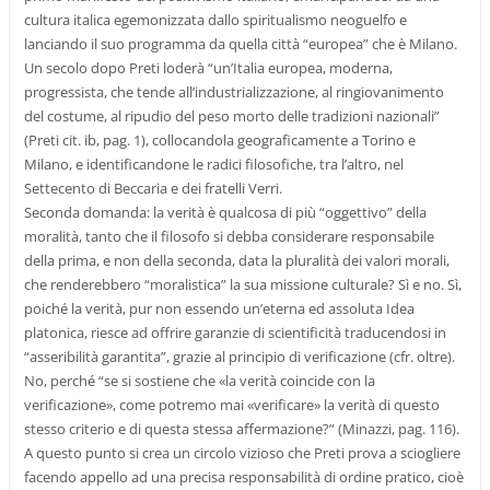
cultura italica egemonizzata dallo spiritualismo neoguelfo e
lanciando il suo programma da quella città “europea” che è Milano.
Un secolo dopo Preti loderà “un’Italia europea, moderna,
progressista, che tende all’industrializzazione, al ringiovanimento
del costume, al ripudio del peso morto delle tradizioni nazionali”
(Preti cit. ib, pag. 1), collocandola geograficamente a Torino e
Milano, e identificandone le radici filosofiche, tra l’altro, nel
Settecento di Beccaria e dei fratelli Verri.
Seconda domanda: la verità è qualcosa di più “oggettivo” della
moralità, tanto che il filosofo si debba considerare responsabile
della prima, e non della seconda, data la pluralità dei valori morali,
che renderebbero “moralistica” la sua missione culturale? Sì e no. Sì,
poiché la verità, pur non essendo un’eterna ed assoluta Idea
platonica, riesce ad offrire garanzie di scientificità traducendosi in
“asseribilità garantita”, grazie al principio di verificazione (cfr. oltre).
No, perché “se si sostiene che «la verità coincide con la
verificazione», come potremo mai «verificare» la verità di questo
stesso criterio e di questa stessa affermazione?” (Minazzi, pag. 116).
A questo punto si crea un circolo vizioso che Preti prova a sciogliere
facendo appello ad una precisa responsabilità di ordine pratico, cioè