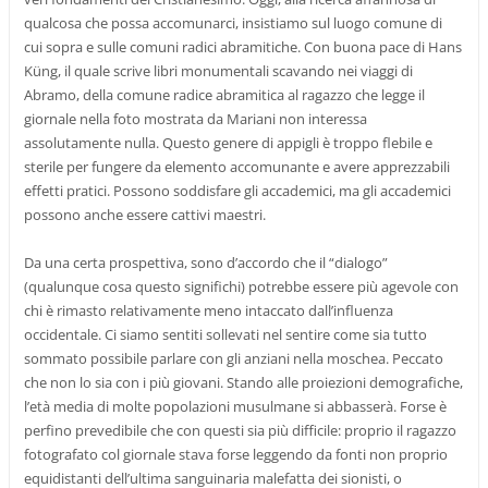
qualcosa che possa accomunarci, insistiamo sul luogo comune di
cui sopra e sulle comuni radici abramitiche. Con buona pace di Hans
Küng, il quale scrive libri monumentali scavando nei viaggi di
Abramo, della comune radice abramitica al ragazzo che legge il
giornale nella foto mostrata da Mariani non interessa
assolutamente nulla. Questo genere di appigli è troppo flebile e
sterile per fungere da elemento accomunante e avere apprezzabili
effetti pratici. Possono soddisfare gli accademici, ma gli accademici
possono anche essere cattivi maestri.
Da una certa prospettiva, sono d’accordo che il “dialogo”
(qualunque cosa questo significhi) potrebbe essere più agevole con
chi è rimasto relativamente meno intaccato dall’influenza
occidentale. Ci siamo sentiti sollevati nel sentire come sia tutto
sommato possibile parlare con gli anziani nella moschea. Peccato
che non lo sia con i più giovani. Stando alle proiezioni demografiche,
l’età media di molte popolazioni musulmane si abbasserà. Forse è
perfino prevedibile che con questi sia più difficile: proprio il ragazzo
fotografato col giornale stava forse leggendo da fonti non proprio
equidistanti dell’ultima sanguinaria malefatta dei sionisti, o