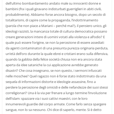
dell’ultimo bombardamento andato male su innocenti donne e
bambini (fra i quali giravano indisturbati guerriglieri in abiti civili,
probabilmente). Abbiamo forse ancora bisogno, dopo un secolo di
totalitarismi, di capire come la propaganda, l’indottrinamento
(parola che non piace a Mariani – perché mai?), il pensiero unico, gli
ideologi razzisti, la mancanza totale di cultura democratica possano
creare generazioni intere di uomini votati alla violenza e all’odio? E
quale può essere l’origine, se non la percezione di essere assediati
da agenti contaminatori di una presunta purezza originaria perduta,
un’età dell’oro durante la quale ebrei e cristiani erano sulla difensiva,
quando la gabbia della felice società chiusa non era ancora stata
aperta da idee sataniche la cui applicazione avrebbe generato
disastri? Che cosa insegnano, se non questo, i sermoni infuocati
nelle moschee? Quel ragazzo non è forse stato indottrinato da una
sequela di informazioni distorte e ideologie assassine, fino a
perdere la percezione degli omicidi e delle nefandezze dei suoi stessi
correligionari? Una è la via per frenare a lungo termine l’involuzione
dell’Islam: spazzare via i suoi cattivi maestri, con le loro
innumerevoli guardie del corpo armate. Come farlo senza spargere
sangue, non lo sa nessuno. Chi dice di saperlo, mente. Si è detto