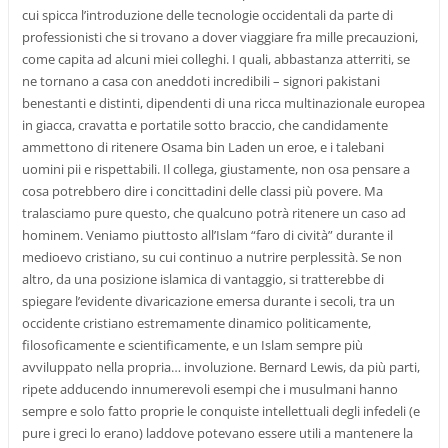
cui spicca l’introduzione delle tecnologie occidentali da parte di
professionisti che si trovano a dover viaggiare fra mille precauzioni,
come capita ad alcuni miei colleghi. I quali, abbastanza atterriti, se
ne tornano a casa con aneddoti incredibili – signori pakistani
benestanti e distinti, dipendenti di una ricca multinazionale europea
in giacca, cravatta e portatile sotto braccio, che candidamente
ammettono di ritenere Osama bin Laden un eroe, e i talebani
uomini pii e rispettabili. Il collega, giustamente, non osa pensare a
cosa potrebbero dire i concittadini delle classi più povere. Ma
tralasciamo pure questo, che qualcuno potrà ritenere un caso ad
hominem. Veniamo piuttosto all’Islam “faro di cività” durante il
medioevo cristiano, su cui continuo a nutrire perplessità. Se non
altro, da una posizione islamica di vantaggio, si tratterebbe di
spiegare l’evidente divaricazione emersa durante i secoli, tra un
occidente cristiano estremamente dinamico politicamente,
filosoficamente e scientificamente, e un Islam sempre più
avviluppato nella propria… involuzione. Bernard Lewis, da più parti,
ripete adducendo innumerevoli esempi che i musulmani hanno
sempre e solo fatto proprie le conquiste intellettuali degli infedeli (e
pure i greci lo erano) laddove potevano essere utili a mantenere la