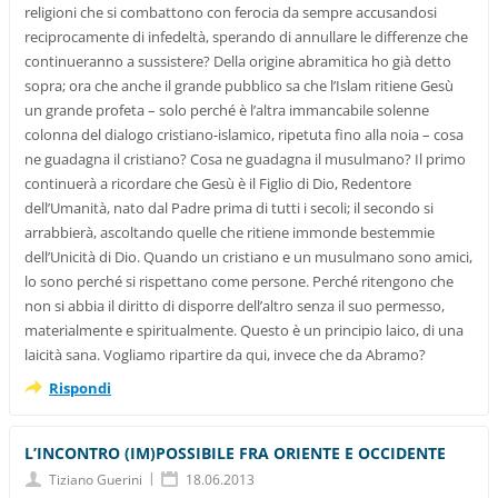
religioni che si combattono con ferocia da sempre accusandosi
reciprocamente di infedeltà, sperando di annullare le differenze che
continueranno a sussistere? Della origine abramitica ho già detto
sopra; ora che anche il grande pubblico sa che l’Islam ritiene Gesù
un grande profeta – solo perché è l’altra immancabile solenne
colonna del dialogo cristiano-islamico, ripetuta fino alla noia – cosa
ne guadagna il cristiano? Cosa ne guadagna il musulmano? Il primo
continuerà a ricordare che Gesù è il Figlio di Dio, Redentore
dell’Umanità, nato dal Padre prima di tutti i secoli; il secondo si
arrabbierà, ascoltando quelle che ritiene immonde bestemmie
dell’Unicità di Dio. Quando un cristiano e un musulmano sono amici,
lo sono perché si rispettano come persone. Perché ritengono che
non si abbia il diritto di disporre dell’altro senza il suo permesso,
materialmente e spiritualmente. Questo è un principio laico, di una
laicità sana. Vogliamo ripartire da qui, invece che da Abramo?
Rispondi
L’INCONTRO (IM)POSSIBILE FRA ORIENTE E OCCIDENTE
|
Tiziano Guerini
18.06.2013