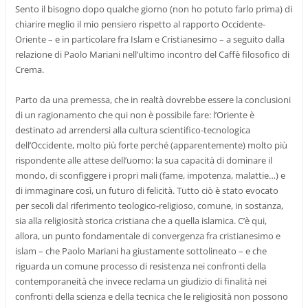
Sento il bisogno dopo qualche giorno (non ho potuto farlo prima) di
chiarire meglio il mio pensiero rispetto al rapporto Occidente-
Oriente – e in particolare fra Islam e Cristianesimo – a seguito dalla
relazione di Paolo Mariani nell’ultimo incontro del Caffè filosofico di
Crema.
Parto da una premessa, che in realtà dovrebbe essere la conclusioni
di un ragionamento che qui non è possibile fare: l’Oriente è
destinato ad arrendersi alla cultura scientifico-tecnologica
dell’Occidente, molto più forte perché (apparentemente) molto più
rispondente alle attese dell’uomo: la sua capacità di dominare il
mondo, di sconfiggere i propri mali (fame, impotenza, malattie…) e
di immaginare così, un futuro di felicità. Tutto ciò è stato evocato
per secoli dal riferimento teologico-religioso, comune, in sostanza,
sia alla religiosità storica cristiana che a quella islamica. C’è qui,
allora, un punto fondamentale di convergenza fra cristianesimo e
islam – che Paolo Mariani ha giustamente sottolineato – e che
riguarda un comune processo di resistenza nei confronti della
contemporaneità che invece reclama un giudizio di finalità nei
confronti della scienza e della tecnica che le religiosità non possono