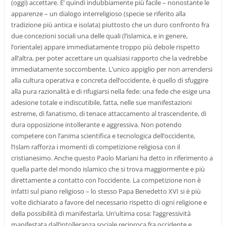
(oggi) accettare. E’ quindi indubbiamente più facile – nonostante le
apparenze – un dialogo interreligioso (specie se riferito alla
tradizione più antica e isolata) piuttosto che un duro confronto fra
due concezioni sociali una delle quali (l’islamica, e in genere,
l’orientale) appare immediatamente troppo più debole rispetto
all’altra, per poter accettare un qualsiasi rapporto che la vedrebbe
immediatamente soccombente. L’unico appiglio per non arrendersi
alla cultura operativa e concreta dell’occidente, è quello di sfuggire
alla pura razionalità e di rifugiarsi nella fede: una fede che esige una
adesione totale e indiscutibile, fatta, nelle sue manifestazioni
estreme, di fanatismo, di tenace attaccamento al trascendente, di
dura opposizione intollerante e aggressiva. Non potendo
competere con l’anima scientifica e tecnologica dell’occidente,
l’Islam rafforza i momenti di competizione religiosa con il
cristianesimo. Anche questo Paolo Mariani ha detto in riferimento a
quella parte del mondo islamico che si trova maggiormente e più
direttamente a contatto con l’occidente. La competizione non è
infatti sul piano religioso – lo stesso Papa Benedetto XVI si è più
volte dichiarato a favore del necessario rispetto di ogni religione e
della possibilità di manifestarla. Un’ultima cosa: l’aggressività
manifestata dall’intolleranza sociale reciproca fra occidente e