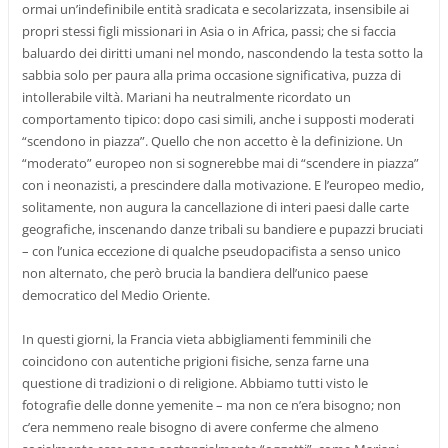
ormai un’indefinibile entità sradicata e secolarizzata, insensibile ai
propri stessi figli missionari in Asia o in Africa, passi; che si faccia
baluardo dei diritti umani nel mondo, nascondendo la testa sotto la
sabbia solo per paura alla prima occasione significativa, puzza di
intollerabile viltà. Mariani ha neutralmente ricordato un
comportamento tipico: dopo casi simili, anche i supposti moderati
“scendono in piazza”. Quello che non accetto è la definizione. Un
“moderato” europeo non si sognerebbe mai di “scendere in piazza”
con i neonazisti, a prescindere dalla motivazione. E l’europeo medio,
solitamente, non augura la cancellazione di interi paesi dalle carte
geografiche, inscenando danze tribali su bandiere e pupazzi bruciati
– con l’unica eccezione di qualche pseudopacifista a senso unico
non alternato, che però brucia la bandiera dell’unico paese
democratico del Medio Oriente.
In questi giorni, la Francia vieta abbigliamenti femminili che
coincidono con autentiche prigioni fisiche, senza farne una
questione di tradizioni o di religione. Abbiamo tutti visto le
fotografie delle donne yemenite – ma non ce n’era bisogno; non
c’era nemmeno reale bisogno di avere conferme che almeno