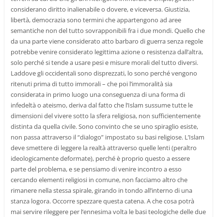
considerano diritto inalienabile o dovere, e viceversa. Giustizia,
libertà, democrazia sono termini che appartengono ad aree
semantiche non del tutto sovrapponibili fra i due mondi. Quello che
da una parte viene considerato atto barbaro di guerra senza regole
potrebbe venire considerato legittima azione o resistenza dall’altra,
solo perché si tende a usare pesi e misure morali del tutto diversi.
Laddove gli occidentali sono disprezzati, lo sono perché vengono
ritenuti prima di tutto immorali – che poi l’immoralità sia
considerata in primo luogo una conseguenza di una forma di
infedeltà o ateismo, deriva dal fatto che l’Islam sussume tutte le
dimensioni del vivere sotto la sfera religiosa, non sufficientemente
distinta da quella civile. Sono convinto che se uno spiraglio esiste,
non passa attraverso il “dialogo” impostato su basi religiose. L’Islam
deve smettere di leggere la realtà attraverso quelle lenti (peraltro
ideologicamente deformate), perché è proprio questo a essere
parte del problema, e se pensiamo di venire incontro a esso
cercando elementi religiosi in comune, non facciamo altro che
rimanere nella stessa spirale, girando in tondo all’interno di una
stanza logora. Occorre spezzare questa catena. A che cosa potrà
mai servire rileggere per l’ennesima volta le basi teologiche delle due