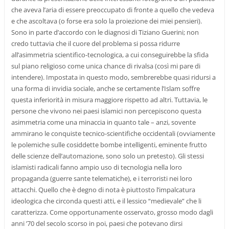
che aveva l’aria di essere preoccupato di fronte a quello che vedeva
e che ascoltava (o forse era solo la proiezione dei miei pensieri).
Sono in parte d’accordo con le diagnosi di Tiziano Guerini; non
credo tuttavia che il cuore del problema si possa ridurre
all’asimmetria scientifico-tecnologica, a cui conseguirebbe la sfida
sul piano religioso come unica chance di rivalsa (così mi pare di
intendere). Impostata in questo modo, sembrerebbe quasi ridursi a
una forma di invidia sociale, anche se certamente l’Islam soffre
questa inferiorità in misura maggiore rispetto ad altri. Tuttavia, le
persone che vivono nei paesi islamici non percepiscono questa
asimmetria come una minaccia in quanto tale – anzi, sovente
ammirano le conquiste tecnico-scientifiche occidentali (ovviamente
le polemiche sulle cosiddette bombe intelligenti, eminente frutto
delle scienze dell’automazione, sono solo un pretesto). Gli stessi
islamisti radicali fanno ampio uso di tecnologia nella loro
propaganda (guerre sante telematiche), e i terroristi nei loro
attacchi. Quello che è degno di nota è piuttosto l’impalcatura
ideologica che circonda questi atti, e il lessico “medievale” che li
caratterizza. Come opportunamente osservato, grosso modo dagli
anni ’70 del secolo scorso in poi, paesi che potevano dirsi