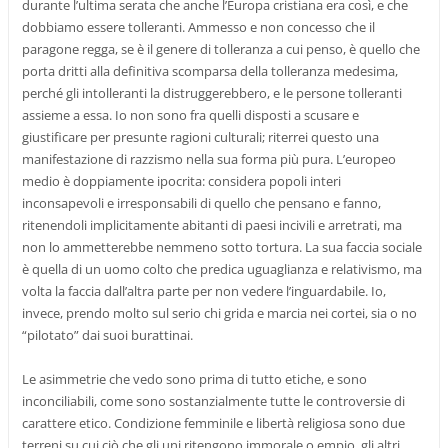
durante l’ultima serata che anche l’Europa cristiana era così, e che
dobbiamo essere tolleranti. Ammesso e non concesso che il
paragone regga, se è il genere di tolleranza a cui penso, è quello che
porta dritti alla definitiva scomparsa della tolleranza medesima,
perché gli intolleranti la distruggerebbero, e le persone tolleranti
assieme a essa. Io non sono fra quelli disposti a scusare e
giustificare per presunte ragioni culturali; riterrei questo una
manifestazione di razzismo nella sua forma più pura. L’europeo
medio è doppiamente ipocrita: considera popoli interi
inconsapevoli e irresponsabili di quello che pensano e fanno,
ritenendoli implicitamente abitanti di paesi incivili e arretrati, ma
non lo ammetterebbe nemmeno sotto tortura. La sua faccia sociale
è quella di un uomo colto che predica uguaglianza e relativismo, ma
volta la faccia dall’altra parte per non vedere l’inguardabile. Io,
invece, prendo molto sul serio chi grida e marcia nei cortei, sia o no
“pilotato” dai suoi burattinai.
Le asimmetrie che vedo sono prima di tutto etiche, e sono
inconciliabili, come sono sostanzialmente tutte le controversie di
carattere etico. Condizione femminile e libertà religiosa sono due
terreni su cui ciò che gli uni ritengono immorale o empio, gli altri