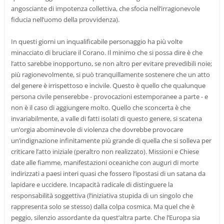
angosciante di impotenza collettiva, che sfocia nell’irragionevole
fiducia nell’uomo della provvidenza).
In questi giorni un inqualificabile personaggio ha più volte
minacciato di bruciare il Corano. Il minimo che si possa dire è che
l’atto sarebbe inopportuno, se non altro per evitare prevedibili noie;
più ragionevolmente, si può tranquillamente sostenere che un atto
del genere è irrispettoso e incivile. Questo è quello che qualunque
persona civile penserebbe - provocazioni estemporanee a parte - e
non è il caso di aggiungere molto. Quello che sconcerta è che
invariabilmente, a valle di fatti isolati di questo genere, si scatena
un’orgia abominevole di violenza che dovrebbe provocare
un’indignazione infinitamente più grande di quella che si solleva per
criticare l’atto iniziale (peraltro non realizzato). Missioni e Chiese
date alle fiamme, manifestazioni oceaniche con auguri di morte
indirizzati a paesi interi quasi che fossero l’ipostasi di un satana da
lapidare e uccidere. Incapacità radicale di distinguere la
responsabilità soggettiva (l’iniziativa stupida di un singolo che
rappresenta solo se stesso) dalla colpa cosmica. Ma quel che è
peggio, silenzio assordante da quest’altra parte. Che l’Europa sia