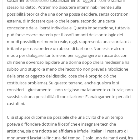
socialmente esse sono sostanzialmente “oggetti”, come Mariani
stesso ha detto. Potremmo discutere interminabilmente sulla
possibilità teorica che una donna possa decidere, senza costrizioni
esterne, di indossare quello che le pare, secondo una certa
concezione della libertà individuale. Questa impostazione, tuttavia,
può forse essere materia per filosofi amanti delle ontologie dei
mondi possibili; nel mondo reale, oggi, rappresenta una scorciatoia
irritante per nascondere un abisso di barbarie. Non esiste alcun
modo per dialogare, tantomeno per raggiungere un accordo, con
chi ritiene doveroso lapidare una donna dopo che la medesima ha
subito uno stupro (a meno che l’accordo non preveda l’abolizione
della pratica oggetto del dissidio, cosa che è proprio ciò che
costituisce problema). Su questo terreno, anche qualora lo si
consideri – giustamente – non religioso ma latamente culturale, non
sussiste alcuna possibilità di conciliazione. E analogamente per altri
casi affini.
Ci si stupisce di come sia possibile che una civiltà che un tempo
poteva diffondere dottrine filosofiche e insegnare tecniche
artistiche, sia ora ridotta ad affidare a infedeli italiani il restauro di
monumenti lasciati all’incuria del tempo. È solo uno dei tanti casi, fra