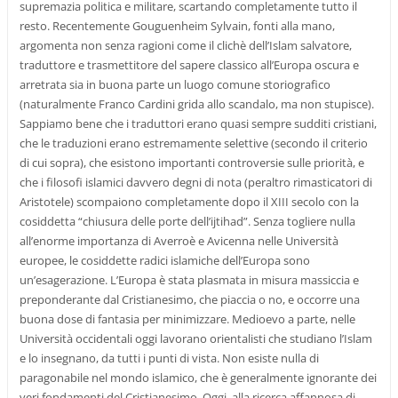
supremazia politica e militare, scartando completamente tutto il
resto. Recentemente Gouguenheim Sylvain, fonti alla mano,
argomenta non senza ragioni come il clichè dell’Islam salvatore,
traduttore e trasmettitore del sapere classico all’Europa oscura e
arretrata sia in buona parte un luogo comune storiografico
(naturalmente Franco Cardini grida allo scandalo, ma non stupisce).
Sappiamo bene che i traduttori erano quasi sempre sudditi cristiani,
che le traduzioni erano estremamente selettive (secondo il criterio
di cui sopra), che esistono importanti controversie sulle priorità, e
che i filosofi islamici davvero degni di nota (peraltro rimasticatori di
Aristotele) scompaiono completamente dopo il XIII secolo con la
cosiddetta “chiusura delle porte dell’ijtihad”. Senza togliere nulla
all’enorme importanza di Averroè e Avicenna nelle Università
europee, le cosiddette radici islamiche dell’Europa sono
un’esagerazione. L’Europa è stata plasmata in misura massiccia e
preponderante dal Cristianesimo, che piaccia o no, e occorre una
buona dose di fantasia per minimizzare. Medioevo a parte, nelle
Università occidentali oggi lavorano orientalisti che studiano l’Islam
e lo insegnano, da tutti i punti di vista. Non esiste nulla di
paragonabile nel mondo islamico, che è generalmente ignorante dei
veri fondamenti del Cristianesimo. Oggi, alla ricerca affannosa di