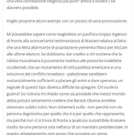
una vera conciliazione religiosa (sia pure “antica e isolata”) sia
davvero possibile.
Voglio proporre alcuni esempi, con un pizzico di sana provocazione.
Mi piacerebbe sapere come reagirebbe un pacifista troppo ingenuo
di fronte alla sconcertante testimonianza di Mariani relativa al fatto
che una fetta allarmante di popolazione yemenita tifava per McCain
alle ultime elezioni. Se dobbiamo dar credito a chi sostiene che la
rabbia musulmana è puramente reattiva alle presunte malefatte
occidentali, che un mutamento di rotta politica americana e una
soluzione del conflitto israeliano - palestinese sarebbero
sostanzialmente sufficienti a placare gli animi e dare speranza, un
segnale di questo tipo diventa difficile da spiegare. Chi vuole la
guerra? (Io tuttora mi chiedo come sia possibile che mezzo mondo
abbia potuto seriamente credere che Barack Obama avrebbe
sistemato subito tutto. Non sistemerà nulla - non perché non sia
persona degnissima per quello che è e per quello che rappresenta,
ma perché non ci si trova di fronte a qualcosa suscettibile di essere
risolto da una persona sola nell’arco di un mandato presidenziale. In
questo atteggiamento non posso che scorgere un senso