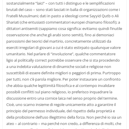
sostanzialmente “laici” – con tutti i distinguo e le semplificazioni
brutali del caso – sono stati lasciati in balìa di organizzazioni come i
Fratelli Musulmani; dati in pasto a ideologi come Sayyid Qutb o Ali
Shariati (che entusiasti commentatori europei chiamano filosofi); a
dittatori antisemiti (sappiamo cosa significa: evitiamo quindi l’inutile
osservazione che anche gli arabi sono semiti), fino ai demoniaci
parossismi dei teorici del martirio, concretamente utilizzati da
eserciti irregolari di giovani a cui è stato estirpato qualunque valore
umanitario. Nel parlare di “involuzione”, qualche commentatore
ligio al politically correct potrebbe osservare che si sta procedendo
a una indebita valutazione di dinamiche sociali e religiose non
suscettibili di essere definite migliori o peggiori di prima. Purtroppo
per tutti, non c’è parola migliore. Per poter instaurare un confronto
che abbia qualche legittimità filosofica e al contempo invalidare
possibili conflitti sul piano religioso, io preferisco inquadrare la
discussione entro una cornice laica nel senso proprio del termine.
Cioè, uno scarno insieme di regole unicamente atto a garantire il
principio del permesso individuale, del rispetto della proprietà e
della proibizione dell’uso illegittimo della forza. Non perché io sia un
ateo – al contrario – ma perché non credo, a differenza di molti, che