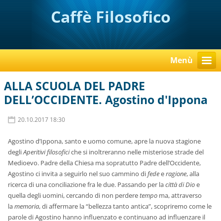
Caffè Filosofico
Menù
ALLA SCUOLA DEL PADRE
DELL’OCCIDENTE. Agostino d'Ippona
20.10.2017 18:30
Agostino d’Ippona, santo e uomo comune, apre la nuova stagione
degli
Aperitivi filosofici
che si inoltreranno nelle misteriose strade del
Medioevo. Padre della Chiesa ma sopratutto Padre dell’Occidente,
Agostino ci invita a seguirlo nel suo cammino di
fede
e
ragione
, alla
ricerca di una conciliazione fra le due. Passando per la
città di Dio
e
quella degli uomini, cercando di non perdere
tempo
ma, attraverso
la
memoria
,
di affermare la “bellezza tanto antica”, scopriremo come le
parole di Agostino hanno influenzato e continuano ad influenzare il