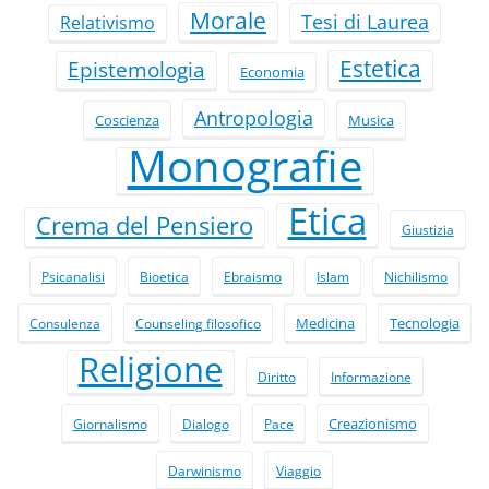
Morale
Tesi di Laurea
Relativismo
Estetica
Epistemologia
Economia
Antropologia
Coscienza
Musica
Monografie
Etica
Crema del Pensiero
Giustizia
Psicanalisi
Bioetica
Ebraismo
Islam
Nichilismo
Medicina
Tecnologia
Consulenza
Counseling filosofico
Religione
Diritto
Informazione
Creazionismo
Giornalismo
Dialogo
Pace
Darwinismo
Viaggio