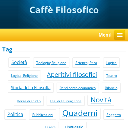
Caffè Filosofico
Menù
Tag
Società
Teologia; Religione
Scienza; Etica
Logica
Aperitivi filosofici
Logica; Religione
Teatro
Storia della Filosofia
Rendiconto economico
Bilancio
Novità
Borsa di studio
Tesi di Laurea; Etica
Quaderni
Politica
Pubblicazioni
Soggetto
Linguaggio
Essere