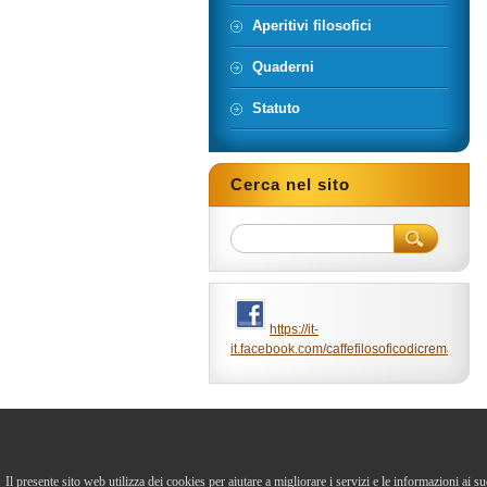
Aperitivi filosofici
Quaderni
Statuto
Cerca nel sito
https://it-
it.facebook.com/caffefilosoficodicrema/
Il presente sito web utilizza dei cookies per aiutare a migliorare i servizi e le informazioni ai s