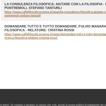
LA CONSULENZA FILOSOFICA: AIUTARE CON LA FILOSOFIA - 
PONTREMOLI, STEFANO TANTURLI
https://www.caffefilosoficocrema.it/news/la-consulenza-filosofica-aiutare-con-
pontremoli-stefano-tanturli/
DOMANDARE TUTTO E TUTTO DOMANDARE. FULVIO MANARA 
FILOSOFICA - RELATORE: CRISTINA ROSSI
https://www.caffefilosoficocrema.it/news/domandare-tutto-e-tutto-domandar
ricerca-filosofica-relatore-cristina-rossi/
uoi lettori. Se continui a navigare su questo sito web, accetti la nostra politica di trattamento dei 