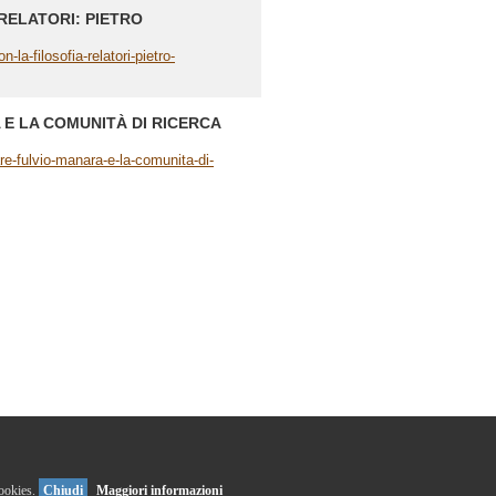
RELATORI: PIETRO
la-filosofia-relatori-pietro-
E LA COMUNITÀ DI RICERCA
e-fulvio-manara-e-la-comunita-di-
cookies.
Chiudi
Maggiori informazioni