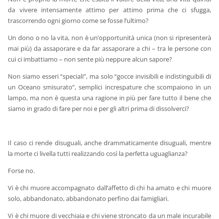
da vivere intensamente attimo per attimo prima che ci sfugga,
trascorrendo ogni giorno come se fosse l’ultimo?
Un dono o no la vita, non è un’opportunità unica (non si ripresenterà
mai più) da assaporare e da far assaporare a chi – tra le persone con
cui ci imbattiamo – non sente più neppure alcun sapore?
Non siamo esseri “speciali”, ma solo “gocce invisibili e indistinguibili di
un Oceano smisurato”, semplici increspature che scompaiono in un
lampo, ma non è questa una ragione in più per fare tutto il bene che
siamo in grado di fare per noi e per gli altri prima di dissolverci?
Il caso ci rende disuguali, anche drammaticamente disuguali, mentre
la morte ci livella tutti realizzando così la perfetta uguaglianza?
Forse no.
Vi è chi muore accompagnato dall’affetto di chi ha amato e chi muore
solo, abbandonato, abbandonato perfino dai famigliari.
Vi è chi muore di vecchiaia e chi viene stroncato da un male incurabile