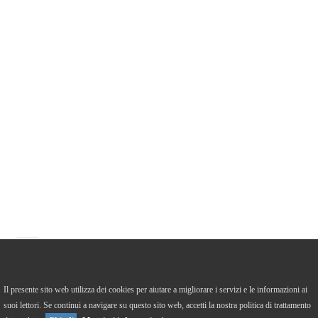
https://it-it.facebook.com/caffefilosoficodicrema/
Il presente sito web utilizza dei cookies per aiutare a migliorare i servizi e le informazioni ai
suoi lettori. Se continui a navigare su questo sito web, accetti la nostra politica di trattamento
Versione Desktop
To Top