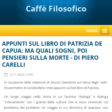
Caffè Filosofico
Menù
APPUNTI SUL LIBRO DI PATRIZIA DE
CAPUA: MA QUALI SOGNI, POI
PENSIERI SULLA MORTE - DI PIERO
CARELLI
12.11.2023 12:00
In occasione della relazione di Duccio Demetrio sul tema degli “adii”,
mi permetto di condividere i miei appunti sul bel libro di Patrizia.
Un lungo viaggio nella storia in cui l’autrice “dialoga” e dialoga
“criticamente” con i grandi della cultura che si sono cimentati col
problema dei problemi. Un viaggio in cui dimostra di spaziare, con