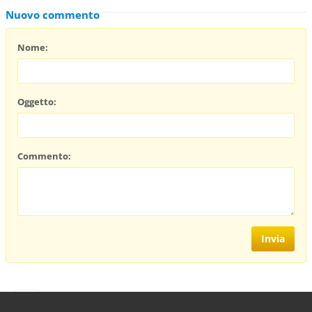
Nuovo commento
Nome:
Oggetto:
Commento:
https://it-it.facebook.com/caffefilosoficodicrema/