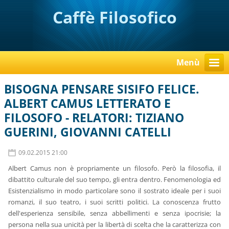
Caffè Filosofico
Menù
BISOGNA PENSARE SISIFO FELICE.
ALBERT CAMUS LETTERATO E
FILOSOFO - RELATORI: TIZIANO
GUERINI, GIOVANNI CATELLI
09.02.2015 21:00
Albert Camus non è propriamente un filosofo. Però la filosofia, il
dibattito culturale del suo tempo, gli entra dentro. Fenomenologia ed
Esistenzialismo in modo particolare sono il sostrato ideale per i suoi
romanzi, il suo teatro, i suoi scritti politici. La conoscenza frutto
dell'esperienza sensibile, senza abbellimenti e senza ipocrisie; la
persona nella sua unicità per la libertà di scelta che la caratterizza con