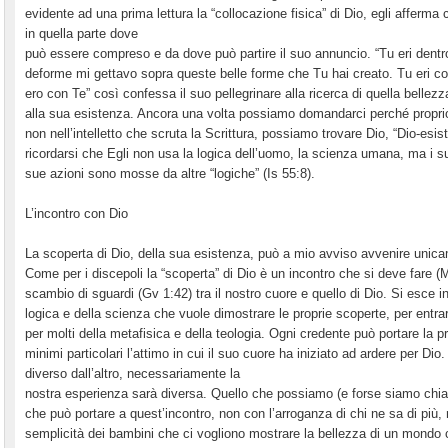
evidente ad una prima lettura la “collocazione fisica” di Dio, egli afferma
in quella parte dove
può essere compreso e da dove può partire il suo annuncio. “Tu eri dentro d
deforme mi gettavo sopra queste belle forme che Tu hai creato. Tu eri c
ero con Te” così confessa il suo pellegrinare alla ricerca di quella belle
alla sua esistenza. Ancora una volta possiamo domandarci perché propri
non nell’intelletto che scruta la Scrittura, possiamo trovare Dio, “Dio-esi
ricordarsi che Egli non usa la logica dell’uomo, la scienza umana, ma i su
sue azioni sono mosse da altre “logiche” (Is 55:8).
L’incontro con Dio
La scoperta di Dio, della sua esistenza, può a mio avviso avvenire unica
Come per i discepoli la “scoperta” di Dio è un incontro che si deve fare (
scambio di sguardi (Gv 1:42) tra il nostro cuore e quello di Dio. Si esce in
logica e della scienza che vuole dimostrare le proprie scoperte, per entrar
per molti della metafisica e della teologia. Ogni credente può portare la p
minimi particolari l’attimo in cui il suo cuore ha iniziato ad ardere per D
diverso dall’altro, necessariamente la
nostra esperienza sarà diversa. Quello che possiamo (e forse siamo chia
che può portare a quest’incontro, non con l’arroganza di chi ne sa di più,
semplicità dei bambini che ci vogliono mostrare la bellezza di un mondo 