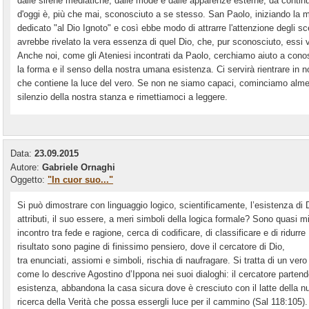
dalle sirene mediatiche, dalle mode e dalle apparenze esterne, da continue
d'oggi è, più che mai, sconosciuto a se stesso. San Paolo, iniziando la 
dedicato "al Dio Ignoto" e così ebbe modo di attrarre l'attenzione degli sc
avrebbe rivelato la vera essenza di quel Dio, che, pur sconosciuto, essi v
Anche noi, come gli Ateniesi incontrati da Paolo, cerchiamo aiuto a cono
la forma e il senso della nostra umana esistenza. Ci servirà rientrare in n
che contiene la luce del vero. Se non ne siamo capaci, cominciamo almen
silenzio della nostra stanza e rimettiamoci a leggere.
Data:
23.09.2015
Autore:
Gabriele Ornaghi
Oggetto:
"In cuor suo..."
Si può dimostrare con linguaggio logico, scientificamente, l’esistenza di 
attributi, il suo essere, a meri simboli della logica formale? Sono quasi mil
incontro tra fede e ragione, cerca di codificare, di classificare e di ridurre
risultato sono pagine di finissimo pensiero, dove il cercatore di Dio,
tra enunciati, assiomi e simboli, rischia di naufragare. Si tratta di un vero 
come lo descrive Agostino d’Ippona nei suoi dialoghi: il cercatore partendo
esistenza, abbandona la casa sicura dove è cresciuto con il latte della nut
ricerca della Verità che possa essergli luce per il cammino (Sal 118:105)