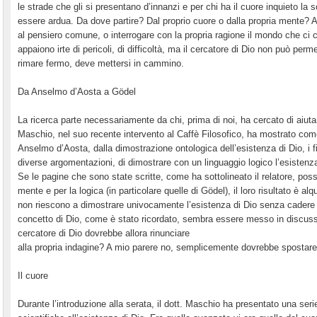
le strade che gli si presentano d’innanzi e per chi ha il cuore inquieto la s
essere ardua. Da dove partire? Dal proprio cuore o dalla propria mente? Af
al pensiero comune, o interrogare con la propria ragione il mondo che ci
appaiono irte di pericoli, di difficoltà, ma il cercatore di Dio non può permet
rimare fermo, deve mettersi in cammino.
Da Anselmo d’Aosta a Gödel
La ricerca parte necessariamente da chi, prima di noi, ha cercato di aiuta
Maschio, nel suo recente intervento al Caffè Filosofico, ha mostrato come
Anselmo d’Aosta, dalla dimostrazione ontologica dell’esistenza di Dio, i f
diverse argomentazioni, di dimostrare con un linguaggio logico l’esistenza
Se le pagine che sono state scritte, come ha sottolineato il relatore, pos
mente e per la logica (in particolare quelle di Gödel), il loro risultato è
non riescono a dimostrare univocamente l’esistenza di Dio senza cadere i
concetto di Dio, come è stato ricordato, sembra essere messo in discussi
cercatore di Dio dovrebbe allora rinunciare
alla propria indagine? A mio parere no, semplicemente dovrebbe spostare 
Il cuore
Durante l’introduzione alla serata, il dott. Maschio ha presentato una seri