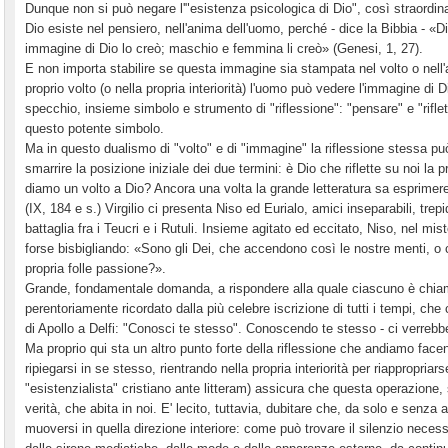
Dunque non si può negare l'"esistenza psicologica di Dio", così straordin
Dio esiste nel pensiero, nell'anima dell'uomo, perché - dice la Bibbia - «
immagine di Dio lo creò; maschio e femmina li creò» (Genesi, 1, 27).
E non importa stabilire se questa immagine sia stampata nel volto o nell
proprio volto (o nella propria interiorità) l'uomo può vedere l'immagine di 
specchio, insieme simbolo e strumento di "riflessione": "pensare" e "riflet
questo potente simbolo.
Ma in questo dualismo di "volto" e di "immagine" la riflessione stessa p
smarrire la posizione iniziale dei due termini: è Dio che riflette su noi l
diamo un volto a Dio? Ancora una volta la grande letteratura sa esprimere 
(IX, 184 e s.) Virgilio ci presenta Niso ed Eurialo, amici inseparabili, trepid
battaglia fra i Teucri e i Rutuli. Insieme agitato ed eccitato, Niso, nel mis
forse bisbigliando: «Sono gli Dei, che accendono così le nostre menti, o 
propria folle passione?».
Grande, fondamentale domanda, a rispondere alla quale ciascuno è chia
perentoriamente ricordato dalla più celebre iscrizione di tutti i tempi, c
di Apollo a Delfi: "Conosci te stesso". Conoscendo te stesso - ci verrebbe
Ma proprio qui sta un altro punto forte della riflessione che andiamo facen
ripiegarsi in se stesso, rientrando nella propria interiorità per riappropri
"esistenzialista" cristiano ante litteram) assicura che questa operazione, s
verità, che abita in noi. E' lecito, tuttavia, dubitare che, da solo e senza 
muoversi in quella direzione interiore: come può trovare il silenzio necess