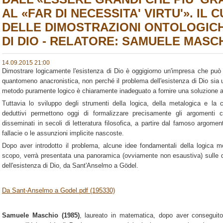
AL «FAR DI NECESSITA' VIRTU'». IL
DELLE DIMOSTRAZIONI ONTOLOGICH
DI DIO - RELATORE: SAMUELE MASC
14.09.2015 21:00
Dimostrare logicamente l'esistenza di Dio è oggigiorno un'impresa che può
quantomeno anacronistica, non perché il problema dell'esistenza di Dio si
metodo puramente logico è chiaramente inadeguato a fornire una soluzione a
Tuttavia lo sviluppo degli strumenti della logica, della metalogica e la
deduttivi permettono oggi di formalizzare precisamente gli argomenti c
disseminati in secoli di letteratura filosofica, a partire dal famoso argome
fallacie o le assunzioni implicite nascoste.
Dopo aver introdotto il problema, alcune idee fondamentali della logica mod
scopo, verrà presentata una panoramica (ovviamente non esaustiva) sulle 
dell'esistenza di Dio, da Sant'Anselmo a Gödel.
Da Sant-Anselmo a Godel.pdf (195330)
Samuele Maschio (1985)
, laureato in matematica, dopo aver conseguito 