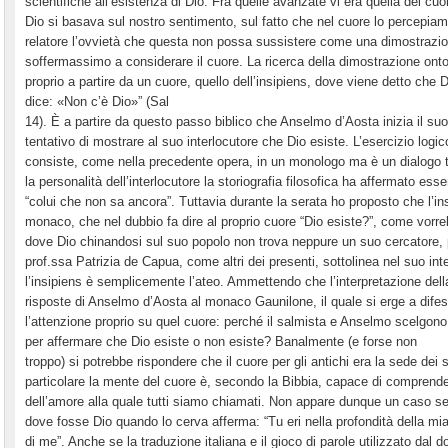
scientifiche all’esistenza di Dio. Fra quelle avanzate vi era quella del cuo
Dio si basava sul nostro sentimento, sul fatto che nel cuore lo percepiam
relatore l’ovvietà che questa non possa sussistere come una dimostrazione
soffermassimo a considerare il cuore. La ricerca della dimostrazione ontol
proprio a partire da un cuore, quello dell’insipiens, dove viene detto che D
dice: «Non c’è Dio»” (Sal
14). È a partire da questo passo biblico che Anselmo d’Aosta inizia il su
tentativo di mostrare al suo interlocutore che Dio esiste. L’esercizio log
consiste, come nella precedente opera, in un monologo ma è un dialogo tr
la personalità dell’interlocutore la storiografia filosofica ha affermato esse
“colui che non sa ancora”. Tuttavia durante la serata ho proposto che l’in
monaco, che nel dubbio fa dire al proprio cuore “Dio esiste?”, come vorre
dove Dio chinandosi sul suo popolo non trova neppure un suo cercatore, poi
prof.ssa Patrizia de Capua, come altri dei presenti, sottolinea nel suo in
l’insipiens è semplicemente l’ateo. Ammettendo che l’interpretazione del
risposte di Anselmo d’Aosta al monaco Gaunilone, il quale si erge a difesa
l’attenzione proprio su quel cuore: perché il salmista e Anselmo scelgono
per affermare che Dio esiste o non esiste? Banalmente (e forse non
troppo) si potrebbe rispondere che il cuore per gli antichi era la sede dei
particolare la mente del cuore è, secondo la Bibbia, capace di comprendere
dell’amore alla quale tutti siamo chiamati. Non appare dunque un caso 
dove fosse Dio quando lo cerva afferma: “Tu eri nella profondità della mia 
di me”. Anche se la traduzione italiana e il gioco di parole utilizzato dal 