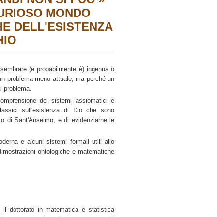
 CURIOSO MONDO
E DELL'ESISTENZA
HIO
 sembrare (e probabilmente è) ingenua o
a un problema meno attuale, ma perché un
l problema.
 comprensione dei sistemi assiomatici e
lassici sull'esistenza di Dio che sono
nto di Sant'Anselmo, e di evidenziarne le
erna e alcuni sistemi formali utili allo
dimostrazioni ontologiche e matematiche
il dottorato in matematica e statistica