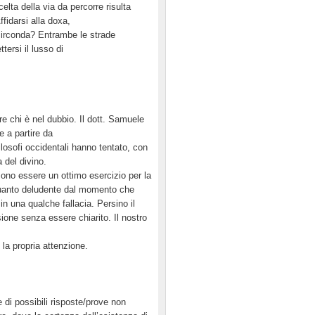
celta della via da percorre risulta
fidarsi alla doxa,
 circonda? Entrambe le strade
tersi il lusso di
re chi è nel dubbio. Il dott. Samuele
 a partire da
ilosofi occidentali hanno tentato, con
 del divino.
sono essere un ottimo esercizio per la
 alquanto deludente dal momento che
n una qualche fallacia. Persino il
one senza essere chiarito. Il nostro
la propria attenzione.
e di possibili risposte/prove non