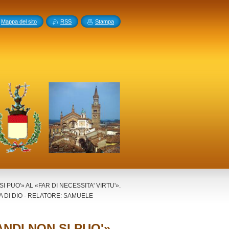
Mappa del sito
RSS
Stampa
 PUO'» AL «FAR DI NECESSITA' VIRTU'».
 DI DIO - RELATORE: SAMUELE
NDI NON SI PUO'»