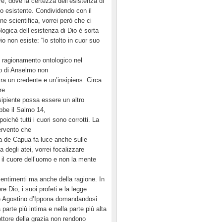
re, dove la certezza dell’esistenza di
o esistente. Condividendo con il
 scientifica, vorrei però che ci
ogica dell’esistenza di Dio è sorta
io non esiste: “lo stolto in cuor suo
o ragionamento ontologico nel
ico di Anselmo non
a un credente e un’insipiens. Circa
re
sipiente possa essere un altro
bbe il Salmo 14,
ché tutti i cuori sono corrotti. La
tervento che
la de Capua fa luce anche sulle
 degli atei, vorrei focalizzare
 il cuore dell’uomo e non la mente
 sentimenti ma anche della ragione. In
 Dio, i suoi profeti e la legge
se Agostino d’Ippona domandandosi
parte più intima e nella parte più alta
dottore della grazia non rendono