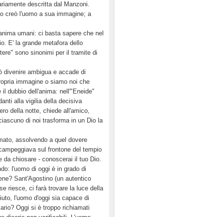
ariamente descritta dal Manzoni.
Dio creò l'uomo a sua immagine; a
'anima umani: ci basta sapere che nel
Dio. E' la grande metafora dello
tere" sono sinonimi per il tramite di
uò divenire ambigua e accade di
a propria immagine o siamo noi che
il dubbio dell'anima: nell'"Eneide"
anti alla vigilia della decisiva
tero della notte, chiede all'amico,
ciascuno di noi trasforma in un Dio la
mato, assolvendo a quel dovere
he campeggiava sul frontone del tempio
 da chiosare - conoscerai il tuo Dio.
do: l'uomo di oggi è in grado di
arsene? Sant'Agostino (un autentico
e riesce, ci farà trovare la luce della
aiuto, l'uomo d'oggi sia capace di
ario? Oggi si è troppo richiamati