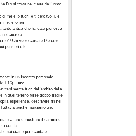
 che Dio si trova nel cuore dell’uomo,
i me e io fuori, e ti cercavo lì, e
on me, e io non
zza tanto antica che ha dato pienezza
o nel cuore e
stente”? Chi vuole cercare Dio deve
oi pensieri e le
mente in un incontro personale.
Mc 1:16) -, uno
evitabilmente fuori dall’ambito della
e in quel terreno forse troppo fragile
ropria esperienza, descrivere fin nei
io. Tuttavia poiché nasciamo uno
mati) a fare è mostrare il cammino
 ma con la
che noi diamo per scontato.