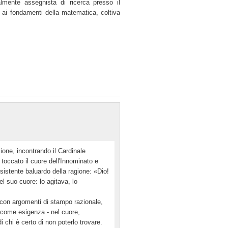
lmente assegnista di ricerca presso il
 ai fondamenti della matematica, coltiva
one, incontrando il Cardinale
occato il cuore dell'Innominato e
istente baluardo della ragione: «Dio!
l suo cuore: lo agitava, lo
a con argomenti di stampo razionale,
come esigenza - nel cuore,
di chi è certo di non poterlo trovare.