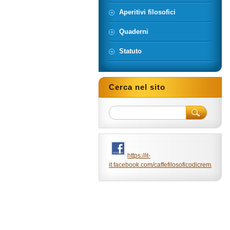
Aperitivi filosofici
Quaderni
Statuto
Cerca nel sito
https://it-
it.facebook.com/caffefilosoficodicrema/