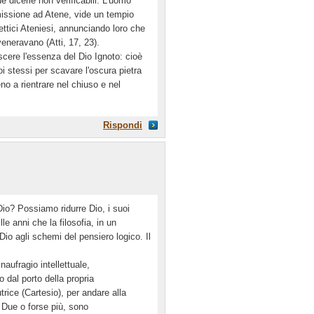
 dicerie non verificabili. L'uomo
missione ad Atene, vide un tempio
ettici Ateniesi, annunciando loro che
eneravano (Atti, 17, 23).
scere l'essenza del Dio Ignoto: cioè
oi stessi per scavare l'oscura pietra
o a rientrare nel chiuso e nel
Rispondi
Dio? Possiamo ridurre Dio, i suoi
le anni che la filosofia, in un
 Dio agli schemi del pensiero logico. Il
naufragio intellettuale,
 dal porto della propria
rice (Cartesio), per andare alla
. Due o forse più, sono