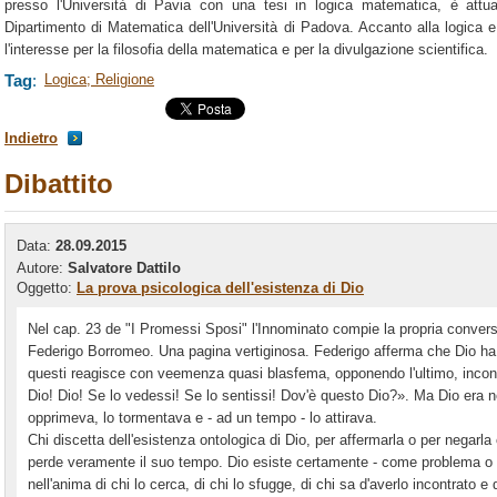
presso l'Università di Pavia con una tesi in logica matematica, è attua
Dipartimento di Matematica dell'Università di Padova. Accanto alla logica e
l'interesse per la filosofia della matematica e per la divulgazione scientifica.
Tag
:
Logica; Religione
Indietro
Dibattito
Data:
28.09.2015
Autore:
Salvatore Dattilo
Oggetto:
La prova psicologica dell'esistenza di Dio
Nel cap. 23 de "I Promessi Sposi" l'Innominato compie la propria conversi
Federigo Borromeo. Una pagina vertiginosa. Federigo afferma che Dio ha t
questi reagisce con veemenza quasi blasfema, opponendo l'ultimo, incons
Dio! Dio! Se lo vedessi! Se lo sentissi! Dov'è questo Dio?». Ma Dio era ne
opprimeva, lo tormentava e - ad un tempo - lo attirava.
Chi discetta dell'esistenza ontologica di Dio, per affermarla o per negarl
perde veramente il suo tempo. Dio esiste certamente - come problema o 
nell'anima di chi lo cerca, di chi lo sfugge, di chi sa d'averlo incontrato e 