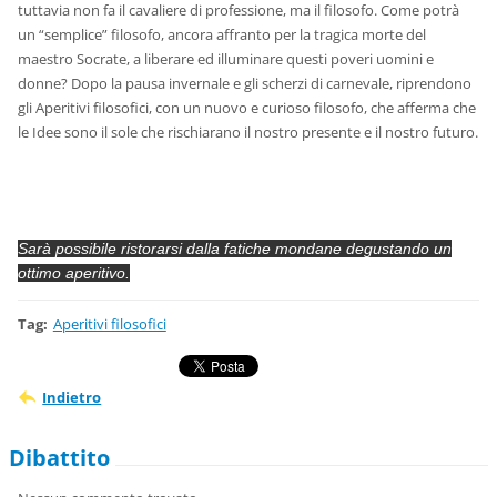
tuttavia non fa il cavaliere di professione, ma il filosofo. Come potrà
un “semplice” filosofo, ancora affranto per la tragica morte del
maestro Socrate, a liberare ed illuminare questi poveri uomini e
donne? Dopo la pausa invernale e gli scherzi di carnevale, riprendono
gli Aperitivi filosofici, con un nuovo e curioso filosofo, che afferma che
le Idee sono il sole che rischiarano il nostro presente e il nostro futuro.
Sarà possibile ristorarsi dalla fatiche mondane degustando un
ottimo aperitivo.
Tag
:
Aperitivi filosofici
Indietro
Dibattito