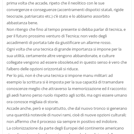
prima volta che accade, ripeto che il neolitico con le sue
convergenze e conseguenze (accentramenti dispotici statali, rigide
teocrazie, patriarcato etc.) c’è stato e lo abbiamo assorbito
abbastanza bene.
Non ritengo che fino al tempo presente si debba parlar di tecnica, e
per il futuro prossimo venturo di Tecnica; non vedo degli
accadimenti di portata tale da giustificare un allarme rosso.
Ogni volta che una tecnica di grande importanza si impone per la
sua utilità, certamente altre vengono abbandonate, e culture
collegate vengono ad essere obsolete,ed in questo senso è vero che
l’albero delle opzioni orizzontali si riduce.
Per lo più, non è che una tecnica si impone manu militari: ad
esempio la scrittura si è imposta per la sua capacità di tramandare
conoscenze meglio che attraverso la memorizzazione ed il racconto:
gli aedi hanno perso ruolo rispetto agli scribi, ma ogni essere umano
ora conosce migliaia di storie.
Accade anche, però e soprattutto, che dal nuovo tronco si generano
una quantità notevole di nuovi rami, cioè di nuove opzioni culturali;
non affermo che il processo sia sempre in positivo ed indolore.
La colonizzazione da parte degli Europei del continente americano