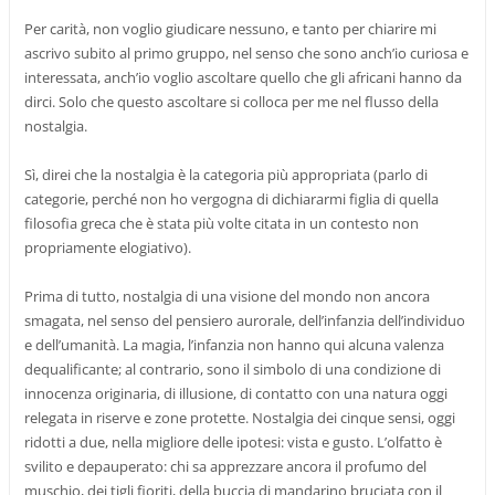
Per carità, non voglio giudicare nessuno, e tanto per chiarire mi
ascrivo subito al primo gruppo, nel senso che sono anch’io curiosa e
interessata, anch’io voglio ascoltare quello che gli africani hanno da
dirci. Solo che questo ascoltare si colloca per me nel flusso della
nostalgia.
Sì, direi che la nostalgia è la categoria più appropriata (parlo di
categorie, perché non ho vergogna di dichiararmi figlia di quella
filosofia greca che è stata più volte citata in un contesto non
propriamente elogiativo).
Prima di tutto, nostalgia di una visione del mondo non ancora
smagata, nel senso del pensiero aurorale, dell’infanzia dell’individuo
e dell’umanità. La magia, l’infanzia non hanno qui alcuna valenza
dequalificante; al contrario, sono il simbolo di una condizione di
innocenza originaria, di illusione, di contatto con una natura oggi
relegata in riserve e zone protette. Nostalgia dei cinque sensi, oggi
ridotti a due, nella migliore delle ipotesi: vista e gusto. L’olfatto è
svilito e depauperato: chi sa apprezzare ancora il profumo del
muschio, dei tigli fioriti, della buccia di mandarino bruciata con il