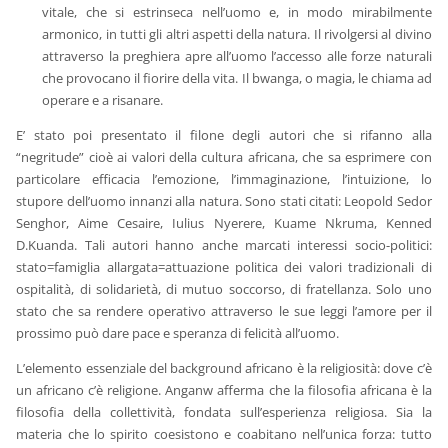
vitale, che si estrinseca nell’uomo e, in modo mirabilmente
armonico, in tutti gli altri aspetti della natura. Il rivolgersi al divino
attraverso la preghiera apre all’uomo l’accesso alle forze naturali
che provocano il fiorire della vita. Il bwanga, o magia, le chiama ad
operare e a risanare.
E’ stato poi presentato il filone degli autori che si rifanno alla
“negritude” cioè ai valori della cultura africana, che sa esprimere con
particolare efficacia l’emozione, l’immaginazione, l’intuizione, lo
stupore dell’uomo innanzi alla natura. Sono stati citati: Leopold Sedor
Senghor, Aime Cesaire, Iulius Nyerere, Kuame Nkruma, Kenned
D.Kuanda. Tali autori hanno anche marcati interessi socio-politici:
stato=famiglia allargata=attuazione politica dei valori tradizionali di
ospitalità, di solidarietà, di mutuo soccorso, di fratellanza. Solo uno
stato che sa rendere operativo attraverso le sue leggi l’amore per il
prossimo può dare pace e speranza di felicità all’uomo.
L’elemento essenziale del background africano è la religiosità: dove c’è
un africano c’è religione. Anganw afferma che la filosofia africana è la
filosofia della collettività, fondata sull’esperienza religiosa. Sia la
materia che lo spirito coesistono e coabitano nell’unica forza: tutto