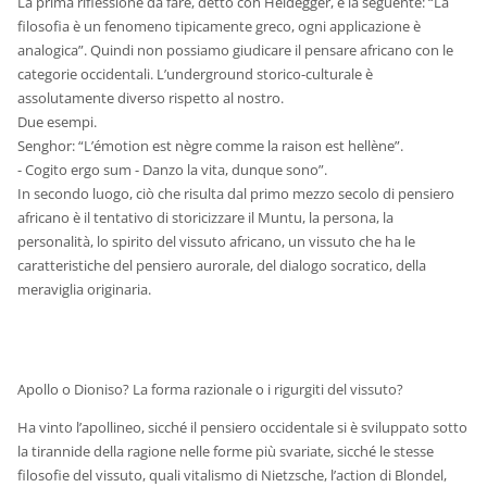
La prima riflessione da fare, detto con Heidegger, è la seguente: “La
filosofia è un fenomeno tipicamente greco, ogni applicazione è
analogica”. Quindi non possiamo giudicare il pensare africano con le
categorie occidentali. L’underground storico-culturale è
assolutamente diverso rispetto al nostro.
Due esempi.
Senghor: “L’émotion est nègre comme la raison est hellène”.
- Cogito ergo sum - Danzo la vita, dunque sono”.
In secondo luogo, ciò che risulta dal primo mezzo secolo di pensiero
africano è il tentativo di storicizzare il Muntu, la persona, la
personalità, lo spirito del vissuto africano, un vissuto che ha le
caratteristiche del pensiero aurorale, del dialogo socratico, della
meraviglia originaria.
Apollo o Dioniso? La forma razionale o i rigurgiti del vissuto?
Ha vinto l’apollineo, sicché il pensiero occidentale si è sviluppato sotto
la tirannide della ragione nelle forme più svariate, sicché le stesse
filosofie del vissuto, quali vitalismo di Nietzsche, l’action di Blondel,