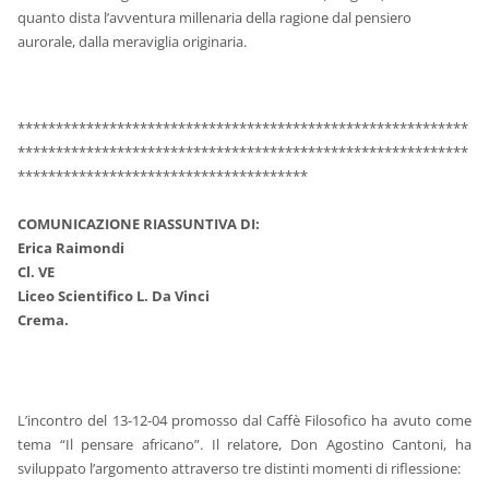
quanto dista l’avventura millenaria della ragione dal pensiero
aurorale, dalla meraviglia originaria.
***********************************************************
***********************************************************
**************************************
COMUNICAZIONE RIASSUNTIVA DI:
Erica Raimondi
Cl. VE
Liceo Scientifico L. Da Vinci
Crema.
L’incontro del 13-12-04 promosso dal Caffè Filosofico ha avuto come
tema “Il pensare africano”. Il relatore, Don Agostino Cantoni, ha
sviluppato l’argomento attraverso tre distinti momenti di riflessione: