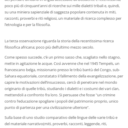
poco più di cinquant’anni di ricerche sui mille dialetti tribali e, quindi,
su una miniera sapienziale di saggezza popolare contenuta in miti,
racconti, proverbi e riti religiosi, un materiale di ricerca complesso per
l’etnologia e per la filosofia.
La terza osservazione riguarda la storia della recentissima ricerca
filosofica africana; poco più dell’ultimo mezzo secolo.
Come spesso succede, c’è un primo sasso che, scagliato nello stagno,
mette in agitazione le acque. Così avvenne che nel 1945 Tempels, un
francescano belga, missionario presso le tribù bantù del Congo, sub-
Sahara equatoriale, constatato il fallimento della evangelizzazione, per
capire le motivazioni dell’insuccesso, cercò di penetrare nel mondo
originario di quelle tribù, studiando i dialetti e i costumi dei vari clan,
mettendoli a confronto fra loro. Si persuase che fosse "un crimine
contro l’educazione spogliare i popoli del patrimonio proprio, unico
punto di partenza per una civilizzazione ulteriore".
Sulla base di uno studio comparativo delle lingue delle varie tribù e
del materiale narrativo(miti, proverbi, racconti, leggende, riti,