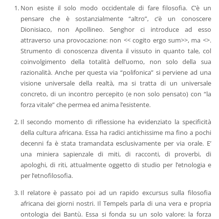
Non esiste il solo modo occidentale di fare filosofia. C’è un
pensare che è sostanzialmente “altro”, c’è un conoscere
Dionisiaco, non Apollineo. Senghor ci introduce ad esso
attraverso una provocazione: non << cogito ergo sum>>, ma <
>.
Strumento di conoscenza diventa il vissuto in quanto tale, col
coinvolgimento della totalità dell’uomo, non solo della sua
razionalità. Anche per questa via “polifonica” si perviene ad una
visione universale della realtà, ma si tratta di un universale
concreto, di un incontro percepito (e non solo pensato) con “la
forza vitale” che permea ed anima l’esistente.
Il secondo momento di riflessione ha evidenziato la specificità
della cultura africana. Essa ha radici antichissime ma fino a pochi
decenni fa è stata tramandata esclusivamente per via orale. E’
una miniera sapienzale di miti, di racconti, di proverbi, di
apologhi, di riti, attualmente oggetto di studio per l’etnologia e
per l’etnofilosofia.
Il relatore è passato poi ad un rapido excursus sulla filosofia
africana dei giorni nostri. Il Tempels parla di una vera e propria
ontologia dei Bantù. Essa si fonda su un solo valore: la forza