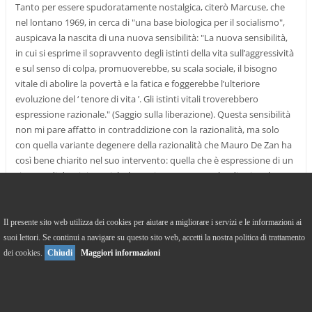
Tanto per essere spudoratamente nostalgica, citerò Marcuse, che
nel lontano 1969, in cerca di "una base biologica per il socialismo",
auspicava la nascita di una nuova sensibilità: "La nuova sensibilità,
in cui si esprime il sopravvento degli istinti della vita sull’aggressività
e sul senso di colpa, promuoverebbe, su scala sociale, il bisogno
vitale di abolire la povertà e la fatica e foggerebbe l’ulteriore
evoluzione del ‘ tenore di vita ’. Gli istinti vitali troverebbero
espressione razionale." (Saggio sulla liberazione). Questa sensibilità
non mi pare affatto in contraddizione con la razionalità, ma solo
con quella variante degenere della razionalità che Mauro De Zan ha
così bene chiarito nel suo intervento: quella che è espressione di un
sistema di dominio sociale, la "ragione strumentale" di cui parla
Horkheimer nell’Eclisse della ragione (1947). Insomma, il volto
violento della razionalità, per timore del quale non sarei disposta a
rinunciare ai vantaggi della ragione: la dialettica dell’illuminismo non
Il presente sito web utilizza dei cookies per aiutare a migliorare i servizi e le informazioni ai
è un buon motivo per mandare disperse le conquiste della filosofia
suoi lettori. Se continui a navigare su questo sito web, accetti la nostra politica di trattamento
illuministica (v. dibattito su Mori e bioetica).
dei cookies.
Chiudi
Maggiori informazioni
D’altra parte, anche la natura ha il proprio volto di violenza e di
morte, e mai come in questi giorni ce ne rendiamo conto. Ma non