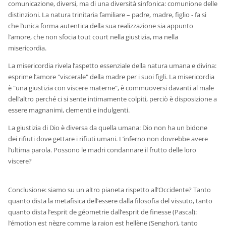
comunicazione, diversi, ma di una diversità sinfonica: comunione delle
distinzioni. La natura trinitaria familiare – padre, madre, figlio - fa sì
che l’unica forma autentica della sua realizzazione sia appunto
l’amore, che non sfocia tout court nella giustizia, ma nella
misericordia.
La misericordia rivela l’aspetto essenziale della natura umana e divina:
esprime l’amore "viscerale" della madre per i suoi figli. La misericordia
è "una giustizia con viscere materne", è commuoversi davanti al male
dell’altro perché ci si sente intimamente colpiti, perciò è disposizione a
essere magnanimi, clementi e indulgenti.
La giustizia di Dio è diversa da quella umana: Dio non ha un bidone
dei rifiuti dove gettare i rifiuti umani. L’inferno non dovrebbe avere
l’ultima parola. Possono le madri condannare il frutto delle loro
viscere?
Conclusione: siamo su un altro pianeta rispetto all’Occidente? Tanto
quanto dista la metafisica dell’essere dalla filosofia del vissuto, tanto
quanto dista l’esprit de géometrie dall’esprit de finesse (Pascal):
l’émotion est nègre comme la raion est hellène (Senghor), tanto