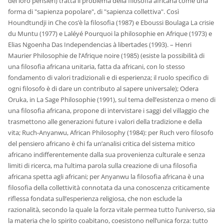
dei loro pensieri) tratta il problema della filosofia africana come una
forma di "sapienza popolare", di "sapienza collettiva". Così
Houndtundji in Che cos’è la filosofia (1987) e Eboussi Boulaga La crisie
du Muntu (1977) e Laléyé Pourquoi la philosophie en Afrique (1973) e
Elias Ngoenha Das Independencias à libertades (1993). – Henri
Maurier Philosophie de l’Afrique noire (1985) (esiste la possibilità di
una filosofia africana unitaria, fatta da africani, con lo stesso
fondamento di valori tradizionali e di esperienza; il ruolo specifico di
ogni filosofo è di dare un contributo al sapere universale); Odera
Oruka, in La Sage Philosophie (1991), sul tema dell’esistenza o meno di
una filosofia africana, propone di intervistare i saggi del villaggio che
trasmettono alle generazioni future i valori della tradizione e della
vita; Ruch-Anyanwu, African Philosophy (1984): per Ruch vero filosofo
del pensiero africano è chi fa un’analisi critica del sistema mitico
africano indifferentemente dalla sua provenienza culturale e senza
limiti di ricerca, ma l’ultima parola sulla creazione di una filosofia
africana spetta agli africani; per Anyanwu la filosofia africana è una
filosofia della collettività connotata da una conoscenza criticamente
riflessa fondata sull’esperienza religiosa, che non esclude la
razionalità, secondo la quale la forza vitale permea tutto l’universo, sia
la materia che lo spirito coabitano, coesistono nell’unica forza: tutto