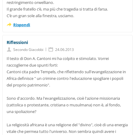
restringimento orwelliano.
Il grande fratello c’è, ma più che tragedia si tratta di farsa.
C’è un gran sole alla finestra, usciamo.
Rispondi
Riflessioni
|
Secondo Giacobbi
24.06.2013
Il testo di Don A. Cantoni mi ha colpito e stimolato. Vorrei
raccoglierne due spunti forti:
Cantoni cita padre Tempels, che riflettendo sull'evangelizzazione in
Africa definisce " un crimine contro l'educazione spogliare i popoli
del proprio patrimonio".
Sono d'accordo. Ma l'evangelizzazione, cioè l'azione missionaria
(cattolica o protestante, cristiana o musulmana) non è, al fondo,
una spoliazione?
La religiosità africana è una religione del "divino", cioè di una energia
vitale che permea tutto l'universo. Non sembra quindi avere i