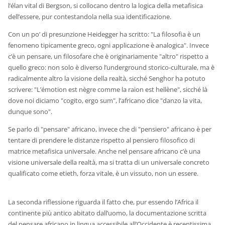
l’élan vital di Bergson, si collocano dentro la logica della metafisica
dell’essere, pur contestandola nella sua identificazione.
Con un po’ di presunzione Heidegger ha scritto: "La filosofia è un
fenomeno tipicamente greco, ogni applicazione è analogica". Invece
c’è un pensare, un filosofare che è originariamente "altro" rispetto a
quello greco: non solo è diverso l’underground storico-culturale, ma è
radicalmente altro la visione della realtà, sicché Senghor ha potuto
scrivere: "L’émotion est nègre comme la raion est hellène", sicché là
dove noi diciamo "cogito, ergo sum", l’africano dice "danzo la vita,
dunque sono".
Se parlo di "pensare" africano, invece che di "pensiero" africano è per
tentare di prendere le distanze rispetto al pensiero filosofico di
matrice metafisica universale. Anche nel pensare africano c’è una
visione universale della realtà, ma si tratta di un universale concreto
qualificato come etieth, forza vitale, è un vissuto, non un essere.
La seconda riflessione riguarda il fatto che, pur essendo l’Africa il
continente più antico abitato dall’uomo, la documentazione scritta
del pensare africano in lingua accessibile all’Occidente è recentissima,