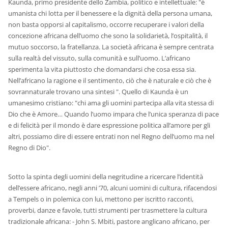
Kaunda, primo presidente dello Zambia, politico e intellettuale: "è
umanista chi lotta per il benessere e la dignità della persona umana,
non basta opporsi al capitalismo, occorre recuperare i valori della
concezione africana dell’uomo che sono la solidarietà, l’ospitalità, il
mutuo soccorso, la fratellanza. La società africana è sempre centrata
sulla realtà del vissuto, sulla comunità e sull’uomo. L’africano
sperimenta la vita piuttosto che domandarsi che cosa essa sia.
Nell’africano la ragione e il sentimento, ciò che è naturale e ciò che è
sovrannaturale trovano una sintesi ". Quello di Kaunda è un
umanesimo cristiano: "chi ama gli uomini partecipa alla vita stessa di
Dio che è Amore… Quando l’uomo impara che l’unica speranza di pace
e di felicità per il mondo è dare espressione politica all’amore per gli
altri, possiamo dire di essere entrati non nel Regno dell’uomo ma nel
Regno di Dio".
Sotto la spinta degli uomini della negritudine a ricercare l’identità
dell’essere africano, negli anni ’70, alcuni uomini di cultura, rifacendosi
a Tempels o in polemica con lui, mettono per iscritto racconti,
proverbi, danze e favole, tutti strumenti per trasmettere la cultura
tradizionale africana: - John S. Mbiti, pastore anglicano africano, per