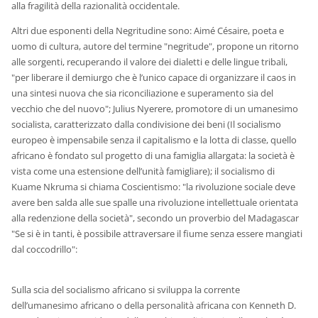
alla fragilità della razionalità occidentale.
Altri due esponenti della Negritudine sono: Aimé Césaire, poeta e
uomo di cultura, autore del termine "negritude", propone un ritorno
alle sorgenti, recuperando il valore dei dialetti e delle lingue tribali,
"per liberare il demiurgo che è l’unico capace di organizzare il caos in
una sintesi nuova che sia riconciliazione e superamento sia del
vecchio che del nuovo"; Julius Nyerere, promotore di un umanesimo
socialista, caratterizzato dalla condivisione dei beni (Il socialismo
europeo è impensabile senza il capitalismo e la lotta di classe, quello
africano è fondato sul progetto di una famiglia allargata: la società è
vista come una estensione dell’unità famigliare); il socialismo di
Kuame Nkruma si chiama Coscientismo: "la rivoluzione sociale deve
avere ben salda alle sue spalle una rivoluzione intellettuale orientata
alla redenzione della società", secondo un proverbio del Madagascar
"Se si è in tanti, è possibile attraversare il fiume senza essere mangiati
dal coccodrillo":
Sulla scia del socialismo africano si sviluppa la corrente
dell’umanesimo africano o della personalità africana con Kenneth D.