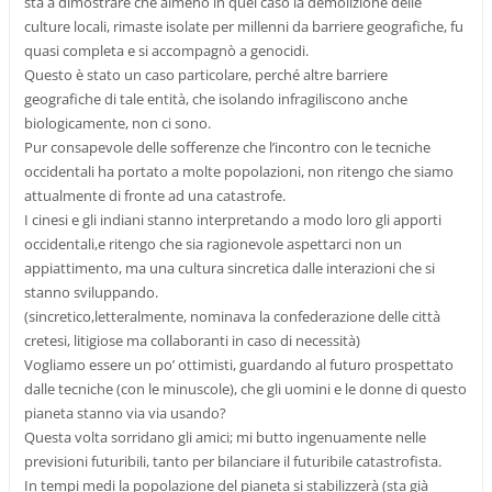
sta a dimostrare che almeno in quel caso la demolizione delle
culture locali, rimaste isolate per millenni da barriere geografiche, fu
quasi completa e si accompagnò a genocidi.
Questo è stato un caso particolare, perché altre barriere
geografiche di tale entità, che isolando infragiliscono anche
biologicamente, non ci sono.
Pur consapevole delle sofferenze che l’incontro con le tecniche
occidentali ha portato a molte popolazioni, non ritengo che siamo
attualmente di fronte ad una catastrofe.
I cinesi e gli indiani stanno interpretando a modo loro gli apporti
occidentali,e ritengo che sia ragionevole aspettarci non un
appiattimento, ma una cultura sincretica dalle interazioni che si
stanno sviluppando.
(sincretico,letteralmente, nominava la confederazione delle città
cretesi, litigiose ma collaboranti in caso di necessità)
Vogliamo essere un po’ ottimisti, guardando al futuro prospettato
dalle tecniche (con le minuscole), che gli uomini e le donne di questo
pianeta stanno via via usando?
Questa volta sorridano gli amici; mi butto ingenuamente nelle
previsioni futuribili, tanto per bilanciare il futuribile catastrofista.
In tempi medi la popolazione del pianeta si stabilizzerà (sta già