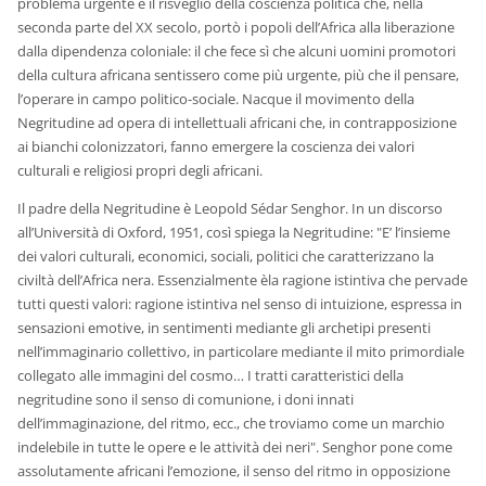
problema urgente è il risveglio della coscienza politica che, nella
seconda parte del XX secolo, portò i popoli dell’Africa alla liberazione
dalla dipendenza coloniale: il che fece sì che alcuni uomini promotori
della cultura africana sentissero come più urgente, più che il pensare,
l’operare in campo politico-sociale. Nacque il movimento della
Negritudine ad opera di intellettuali africani che, in contrapposizione
ai bianchi colonizzatori, fanno emergere la coscienza dei valori
culturali e religiosi propri degli africani.
Il padre della Negritudine è Leopold Sédar Senghor. In un discorso
all’Università di Oxford, 1951, così spiega la Negritudine: "E’ l’insieme
dei valori culturali, economici, sociali, politici che caratterizzano la
civiltà dell’Africa nera. Essenzialmente èla ragione istintiva che pervade
tutti questi valori: ragione istintiva nel senso di intuizione, espressa in
sensazioni emotive, in sentimenti mediante gli archetipi presenti
nell’immaginario collettivo, in particolare mediante il mito primordiale
collegato alle immagini del cosmo… I tratti caratteristici della
negritudine sono il senso di comunione, i doni innati
dell’immaginazione, del ritmo, ecc., che troviamo come un marchio
indelebile in tutte le opere e le attività dei neri". Senghor pone come
assolutamente africani l’emozione, il senso del ritmo in opposizione