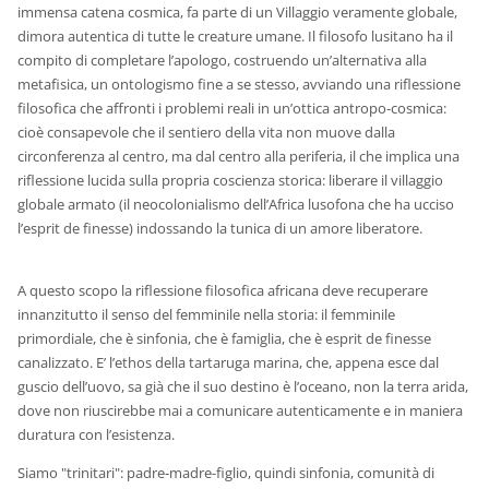
immensa catena cosmica, fa parte di un Villaggio veramente globale,
dimora autentica di tutte le creature umane. Il filosofo lusitano ha il
compito di completare l’apologo, costruendo un’alternativa alla
metafisica, un ontologismo fine a se stesso, avviando una riflessione
filosofica che affronti i problemi reali in un’ottica antropo-cosmica:
cioè consapevole che il sentiero della vita non muove dalla
circonferenza al centro, ma dal centro alla periferia, il che implica una
riflessione lucida sulla propria coscienza storica: liberare il villaggio
globale armato (il neocolonialismo dell’Africa lusofona che ha ucciso
l’esprit de finesse) indossando la tunica di un amore liberatore.
A questo scopo la riflessione filosofica africana deve recuperare
innanzitutto il senso del femminile nella storia: il femminile
primordiale, che è sinfonia, che è famiglia, che è esprit de finesse
canalizzato. E’ l’ethos della tartaruga marina, che, appena esce dal
guscio dell’uovo, sa già che il suo destino è l’oceano, non la terra arida,
dove non riuscirebbe mai a comunicare autenticamente e in maniera
duratura con l’esistenza.
Siamo "trinitari": padre-madre-figlio, quindi sinfonia, comunità di