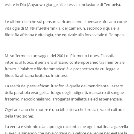
esiste in Dio (Anyanwu giunge alla stessa conclusione di Tempels).
Le ultime ricerche sul pensare africano sono Il pensare africano come
vitalogia di M. Nkafu-Nkemnkia, del Camerun, secondo il quale la
filosofia africana è vitalogia, che equivale alla forza vitale di Tempels.
Mi soffermo su un saggio del 2001 di Filomeno Lopes, Filosofia
intorno al fuoco, il pensiero africano contemporaneo tra memoria e
futuro. "Palabre e filodrammatica" è la prospettiva da cui legge la
filosofia africana lusitana. In sintesi:
La realtà dei paesi africani lusofoni è quella del mendicante Lazzaro
della parabola evangelica: luogo degli indigenti, massacro di sangue
fraterno, neocolonialismo, arroganza intellettuale ed esperienziale.
Ogni anziano che muore è una biblioteca che brucia (i valori culturali
della tradizione).
La verità è sinfonica. Un apologo racconta che ogni mattina la gazzella
si sveglia sapendo che deve correre più veloce del leone per evitare la