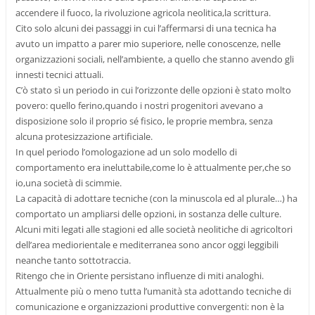
accendere il fuoco, la rivoluzione agricola neolitica,la scrittura.
Cito solo alcuni dei passaggi in cui l’affermarsi di una tecnica ha
avuto un impatto a parer mio superiore, nelle conoscenze, nelle
organizzazioni sociali, nell’ambiente, a quello che stanno avendo gli
innesti tecnici attuali.
C’ò stato sì un periodo in cui l’orizzonte delle opzioni è stato molto
povero: quello ferino,quando i nostri progenitori avevano a
disposizione solo il proprio sé fisico, le proprie membra, senza
alcuna protesizzazione artificiale.
In quel periodo l’omologazione ad un solo modello di
comportamento era ineluttabile,come lo è attualmente per,che so
io,una società di scimmie.
La capacità di adottare tecniche (con la minuscola ed al plurale…) ha
comportato un ampliarsi delle opzioni, in sostanza delle culture.
Alcuni miti legati alle stagioni ed alle società neolitiche di agricoltori
dell’area mediorientale e mediterranea sono ancor oggi leggibili
neanche tanto sottotraccia.
Ritengo che in Oriente persistano influenze di miti analoghi.
Attualmente più o meno tutta l’umanità sta adottando tecniche di
comunicazione e organizzazioni produttive convergenti: non è la