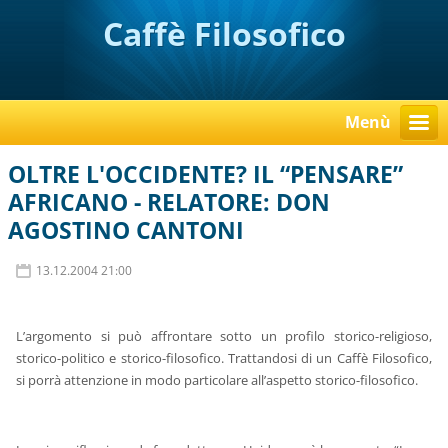
Caffè Filosofico
Menù
OLTRE L'OCCIDENTE? IL “PENSARE”
AFRICANO - RELATORE: DON
AGOSTINO CANTONI
13.12.2004 21:00
L’argomento si può affrontare sotto un profilo storico-religioso,
storico-politico e storico-filosofico. Trattandosi di un Caffè Filosofico,
si porrà attenzione in modo particolare all’aspetto storico-filosofico.