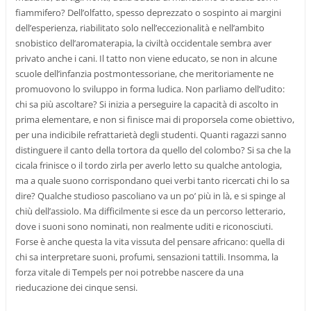
fiammifero? Dell’olfatto, spesso deprezzato o sospinto ai margini
dell’esperienza, riabilitato solo nell’eccezionalità e nell’ambito
snobistico dell’aromaterapia, la civiltà occidentale sembra aver
privato anche i cani. Il tatto non viene educato, se non in alcune
scuole dell’infanzia postmontessoriane, che meritoriamente ne
promuovono lo sviluppo in forma ludica. Non parliamo dell’udito:
chi sa più ascoltare? Si inizia a perseguire la capacità di ascolto in
prima elementare, e non si finisce mai di proporsela come obiettivo,
per una indicibile refrattarietà degli studenti. Quanti ragazzi sanno
distinguere il canto della tortora da quello del colombo? Si sa che la
cicala frinisce o il tordo zirla per averlo letto su qualche antologia,
ma a quale suono corrispondano quei verbi tanto ricercati chi lo sa
dire? Qualche studioso pascoliano va un po’ più in là, e si spinge al
chiù dell’assiolo. Ma difficilmente si esce da un percorso letterario,
dove i suoni sono nominati, non realmente uditi e riconosciuti.
Forse è anche questa la vita vissuta del pensare africano: quella di
chi sa interpretare suoni, profumi, sensazioni tattili. Insomma, la
forza vitale di Tempels per noi potrebbe nascere da una
rieducazione dei cinque sensi.