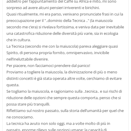
addietro per l’appuntamento del Caffè su Africa e mito, mi sono
sorpreso ad avere alcuni pensieri irriverenti e birichini.
Quasi ritualmente, mi era parso, venivano pronunciate frasi in cui la
preoccupazione per il "..dominio della Tecnica .." (la maiuscola
secondo me c’era) si rivelava fortissima, e veniva data per inevitabile
una catastrofica riduzione delle diversità più varie, sia in ecologia
che in cultura.
La Tecnica (secondo me con la maiuscola) pareva aleggiare quasi
Spirito, di persona propria fornito, omnipervasivo, invicibile
nell’ineluttabile divenire.
Per piacere, non facciamoci prendere dal panico!
Proviamo a togliere la maiuscola, la divinizzazione di più o meno
distinti concetti è già stata operata altre volte, cerchiamo di evitare
questa.
Se togliamo la maiuscola, e ragioniamo sulla ..tecnica.. e sui rischi di
riduzione delle opzioni che sempre questa comporta, penso che si
possa stare più tranquilli.
Riflettiamo sul nostro passato, sulla storia dell’umanità per quel che
ne conosciamo.
La tecnica ha avuto non solo oggi, ma a volte molto di più in
passato, enorme rilievo sulle opzioni umane: la capacità di