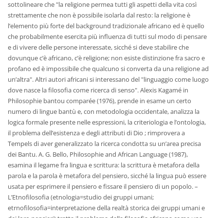
sottolineare che "la religione permea tutti gli aspetti della vita così
strettamente che non è possibile isolarla dal resto: la religione è
l’elemento più forte del background tradizionale africano ed è quello
che probabilmente esercita più influenza di tutti sul modo di pensare
e di vivere delle persone interessate, sicché si deve stabilire che
dovunque c’è africano, c’è religione; non esiste distinzione fra sacro e
profano ed è impossibile che qualcuno si converta da una religione ad
un’altra". Altri autori africani si interessano del "linguaggio come luogo
dove nasce la filosofia come ricerca di senso". Alexis Kagamé in
Philosophie bantou comparée (1976), prende in esame un certo
numero di lingue bantù e, con metodologia occidentale, analizza la
logica formale presente nelle espressioni, la criteriologia e l’ontologia,
il problema dell’esistenza e degli attributi di Dio ; rimprovera a
Tempels di aver generalizzato la ricerca condotta su un’area precisa
dei Bantu. A. G. Bello, Philosophie and African Language (1987),
esamina il legame fra lingua e scrittura: la scrittura è metafora della
parola e la parola è metafora del pensiero, sicché la lingua può essere
usata per esprimere il pensiero e fissare il pensiero di un popolo. –
L’Etnofilosofia (etnologia=studio dei gruppi umani;
etrnofilosofia=interpretazione della realtà storica dei gruppi umani e