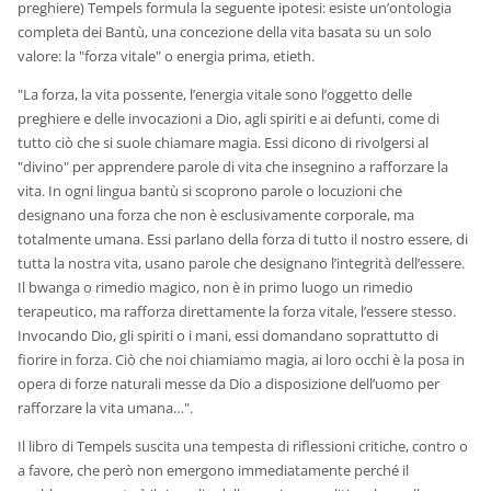
preghiere) Tempels formula la seguente ipotesi: esiste un’ontologia
completa dei Bantù, una concezione della vita basata su un solo
valore: la "forza vitale" o energia prima, etieth.
"La forza, la vita possente, l’energia vitale sono l’oggetto delle
preghiere e delle invocazioni a Dio, agli spiriti e ai defunti, come di
tutto ciò che si suole chiamare magia. Essi dicono di rivolgersi al
"divino" per apprendere parole di vita che insegnino a rafforzare la
vita. In ogni lingua bantù si scoprono parole o locuzioni che
designano una forza che non è esclusivamente corporale, ma
totalmente umana. Essi parlano della forza di tutto il nostro essere, di
tutta la nostra vita, usano parole che designano l’integrità dell’essere.
Il bwanga o rimedio magico, non è in primo luogo un rimedio
terapeutico, ma rafforza direttamente la forza vitale, l’essere stesso.
Invocando Dio, gli spiriti o i mani, essi domandano soprattutto di
fiorire in forza. Ciò che noi chiamiamo magia, ai loro occhi è la posa in
opera di forze naturali messe da Dio a disposizione dell’uomo per
rafforzare la vita umana…".
Il libro di Tempels suscita una tempesta di riflessioni critiche, contro o
a favore, che però non emergono immediatamente perché il