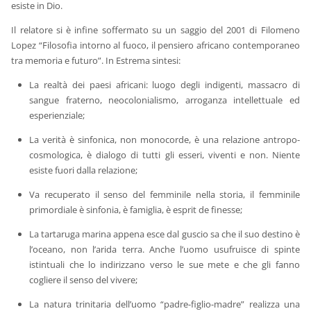
esiste in Dio.
Il relatore si è infine soffermato su un saggio del 2001 di Filomeno
Lopez “Filosofia intorno al fuoco, il pensiero africano contemporaneo
tra memoria e futuro”. In Estrema sintesi:
La realtà dei paesi africani: luogo degli indigenti, massacro di
sangue fraterno, neocolonialismo, arroganza intellettuale ed
esperienziale;
La verità è sinfonica, non monocorde, è una relazione antropo-
cosmologica, è dialogo di tutti gli esseri, viventi e non. Niente
esiste fuori dalla relazione;
Va recuperato il senso del femminile nella storia, il femminile
primordiale è sinfonia, è famiglia, è esprit de finesse;
La tartaruga marina appena esce dal guscio sa che il suo destino è
l’oceano, non l’arida terra. Anche l’uomo usufruisce di spinte
istintuali che lo indirizzano verso le sue mete e che gli fanno
cogliere il senso del vivere;
La natura trinitaria dell’uomo “padre-figlio-madre” realizza una