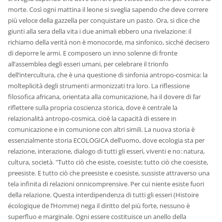
morte. Così ogni mattina il leone si sveglia sapendo che deve correre
più veloce della gazzella per conquistare un pasto. Ora, si dice che
giunti alla sera della vita i due animali ebbero una rivelazione: il
richiamo della verità non è monocorde, ma sinfonico, sicché decisero
di deporre le armi. E composero un inno solenne di fronte
all’assemblea degli esseri umani, per celebrare il trionfo
dell’intercultura, che è una questione di sinfonia antropo-cosmica: la
molteplicità degli strumenti armonizzati tra loro. La riflessione
filosofica africana, orientata alla comunicazione, ha il dovere di far
riflettere sulla propria coscienza storica, dove è centrale la
relazionalità antropo-cosmica, cioè la capacità di essere in
comunicazione e in comunione con altri simili. La nuova storia è
essenzialmente storia ECOLOGICA dell’uomo, dove ecologia sta per
relazione, interazione, dialogo di tutti gli esseri, viventi e no: natura,
cultura, società. "Tutto ciò che esiste, coesiste; tutto ciò che coesiste,
preesiste. E tutto ciò che preesiste e coesiste, sussiste attraverso una
tela infinita di relazioni onnicomprensive. Per cui niente esiste fuori
della relazione. Questa interdipendenza di tutti gli esseri (Histoire
écologique de l’Homme) nega il diritto del più forte, nessuno è
superfluo e marginale. Ogni essere costituisce un anello della