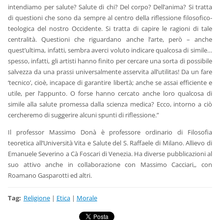
intendiamo per salute? Salute di chi? Del corpo? Dell’anima? Si tratta
di questioni che sono da sempre al centro della riflessione filosofico-
teologica del nostro Occidente. Si tratta di capire le ragioni di tale
centralità. Questioni che riguardano anche l’arte, però – anche
quest’ultima, infatti, sembra averci voluto indicare qualcosa di simile…
spesso, infatti, gli artisti hanno finito per cercare una sorta di possibile
salvezza da una prassi universalmente asservita all’utilitas! Da un fare
‘tecnico’, cioè, incapace di garantire libertà; anche se assai efficiente e
utile, per l’appunto. O forse hanno cercato anche loro qualcosa di
simile alla salute promessa dalla scienza medica? Ecco, intorno a ciò
cercheremo di suggerire alcuni spunti di riflessione.”
Il professor Massimo Donà è professore ordinario di Filosofia
teoretica all’Università Vita e Salute del S. Raffaele di Milano. Allievo di
Emanuele Severino a Cà Foscari di Venezia. Ha diverse pubblicazioni al
suo attivo anche in collaborazione con Massimo Cacciari,, con
Roamano Gasparotti ed altri.
Tag
:
Religione
|
Etica
|
Morale