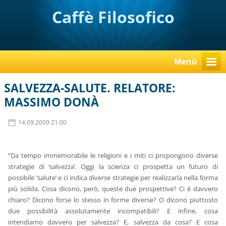
Caffè Filosofico
Menù
SALVEZZA-SALUTE. RELATORE:
MASSIMO DONÀ
14.09.2009 21:00
“Da tempo immemorabile le religioni e i miti ci propongono diverse
strategie di ‘salvezza’. Oggi la scienza ci prospetta un futuro di
possibile ‘salute’ e ci indica diverse strategie per realizzarla nella forma
più solida. Cosa dicono, però, queste due prospettive? Ci è davvero
chiaro? Dicono forse lo stesso in forme diverse? O dicono piuttosto
due possibilità assolutamente incompatibili? E infine, cosa
intendiamo davvero per salvezza? E, salvezza da cosa? E cosa