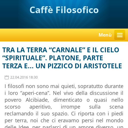
Caffè Filosofico
Menù
TRA LA TERRA “CARNALE” E IL CIELO
“SPIRITUALE”. PLATONE, PARTE
TERZA E... UN PIZZICO DI ARISTOTELE
22.04.2016 18:30
I filosofi non sono mai quieti, sopratutto durante
i loro “aperi-cena”. Nel vivo della discussione il
povero Alcibiade, dimenticato o quasi nello
scorso aperitivo, irrompe sulla scena
reclamando il suo spazio. Ci riporta con i piedi
per terra, noi che ci eravamo persi nel mondo
delle Idee, per parlarci di un amore diverso, un