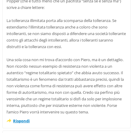
Popper (che è tutto meno che un pacifista “senza se e senza ma”)
scrive a chiare lettere:
La tolleranza illimitata porta alla scomparsa della tolleranza. Se
estendiamo l'illimitata tolleranza anche a coloro che sono
intolleranti, se non siamo disposti a difendere una società tollerante
contro gli attacchi degli intolleranti, allora i tolleranti saranno
distrutti e la tolleranza con essi.
Una sola cosa non mi trova d’accordo con Piero, ma è un dettaglio.
Non ricordo nessun esempio di resistenza non violenta a un
autentico “regime totalitario spietato” che abbia avuto successo. Il
totalitarismo è un fenomeno dai tratti abbastanza precisi, quindi la
non violenza come forma di resistenza può avere effetto con altre
forme di autoritarismo, ma non con quella. Credo sia perfino più
verosimile che un regime totalitario si disfi da solo per implosione
interna, piuttosto che per iniziative esterne non violente. Forse
l’amico Piero vorrà intervenire su questo tema.
Rispondi