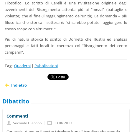
Filosofico. Lo scritto di Carelli è una rivisitazione originale degli
avvenimenti del Risorgimento attenta più ai “mezzi” (battaglie e
violenze) che al fine (il raggiungimento dell’unità). La domanda – più
filosofica che storica - sottesa è: “si sarebbe potuto raggiungere lo
stesso scopo con altri mezzi?”
Più di natura storica lo scritto di Dornetti che illustra ed analizza
personaggi e fatti locali in coerenza col “Risorgimento dei cento
campanili”.
Tag
:
Quaderni
|
Pubblicazioni
Indietro
Dibattito
Commenti
|
Secondo Giacobbi
13.06.2013
Cari amici, dunque il nostro tricolore è una " bandiera che gronda