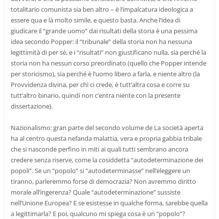
totalitario comunista sia ben altro – è l’impalcatura ideologica a
essere qua e là molto simile, e questo basta. Anche l’idea di
giudicare il “grande uomo” dai risultati della storia è una pessima
idea secondo Popper: il “tribunale” della storia non ha nessuna
legittimità di per sé, e i “risultati” non giustificano nulla, sia perché la
storia non ha nessun corso preordinato (quello che Popper intende
per storicismo), sia perché è l’uomo libero a farla, e niente altro (la
Provvidenza divina, per chi ci crede, è tutt’altra cosa e corre su
tutt’altro binario, quindi non c’entra niente con la presente
dissertazione).
Nazionalismo: gran parte del secondo volume de La società aperta
ha al centro questa nefanda malattia, vera e propria gabbia tribale
che si nasconde perfino in miti ai quali tutti sembrano ancora
credere senza riserve, come la cosiddetta “autodeterminazione dei
popoli”. Se un “popolo” si “autodeterminasse” nell’eleggere un
tiranno, parleremmo forse di democrazia? Non avremmo diritto
morale all’ingerenza? Quale “autodeterminazione” sussiste
nell’Unione Europea? E se esistesse in qualche forma, sarebbe quella
a legittimarla? E poi, qualcuno mi spiega cosa è un “popolo”?