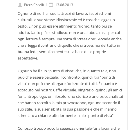
|
Piero Carelli
13.06.2013
Ognuno di noi ha i suoi attrezzi di lavoro, i suoi schemi
culturali, le sue stesse idiosincrasie ed è così che legge un
testo. E non può essere altrimenti: l’uomo, tanto più se
adulto, tanto più se studioso, non è una tabula rasa, per cui
ogni lettura è sempre una sorta di “creazione”. Accade anche
che si legga il contrario di quello che si trova, ma del tutto in
buona fede, semplicemente sulla base delle proprie
aspettative.
Ognuno ha il suo “punto di vista” che, in quanto tale, non
può che essere parziale. Il confronto, quindi, tra “punti di
vista” non può che allargare l’orizzonte di tutti. È quanto è
accaduto nel nostro Caffè virtuale. Ringrazio, quindi, gli amici
(un antropologo, un filosofo, uno storico e uno psicoanalista)
che hanno raccolto la mia provocazione, ognuno secondo il
suo stile, la sua sensibilità, la sua passione e che mi hanno
stimolato a chiarire ulteriormente il mio “punto di vista”.
Conosco troppo poco la saggezza orientale (una lacuna che