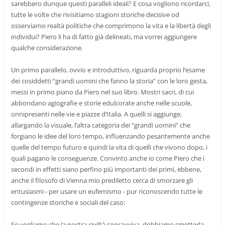
sarebbero dunque questi paralleli ideali? E cosa vogliono ricordarci,
tutte le volte che rivisitiamo stagioni storiche decisive od
osserviamo realtà politiche che comprimono la vita e la libertà degli
individui? Piero li ha di fatto già delineati, ma vorrei aggiungere
qualche considerazione.
Un primo parallelo, ovvio e introduttivo, riguarda proprio l’esame
dei cosiddetti “grandi uomini che fanno la storia” con le loro gesta,
messi in primo piano da Piero nel suo libro. Mostri sacri, di cui
abbondano agiografie e storie edulcorate anche nelle scuole,
onnipresenti nelle vie e piazze d’Italia. A quelli si aggiunge,
allargando la visuale, l’altra categoria dei “grandi uomini” che
forgiano le idee del loro tempo, influenzando pesantemente anche
quelle del tempo futuro e quindi la vita di quelli che vivono dopo, i
quali pagano le conseguenze. Convinto anche io come Piero che i
secondi in effetti siano perfino più importanti dei primi, ebbene,
anche il filosofo di Vienna mio prediletto cerca di smorzare gli
entusiasmi - per usare un eufemismo - pur riconoscendo tutte le
contingenze storiche e sociali del caso:
Se vogliamo che la nostra civiltà sopravviva, dobbiamo smetterla