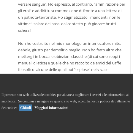
versare sangue”. Ho espresso, al contrario, “ammirazione per
gli eroi” e addirittura commozione di fronte a una lettera di
un patriota-terrorista. Ho stigmatizzato i mandanti, non le
vittime! Isolare dei passi dal contesto può giocare brutti
scherzi!
Non ho costruito nel mio monologo un interlocutore mite,
debole, giusto per demolirlo meglio. Non ho fatto altro che
mettergli in bocca le obiezioni classiche (di cui sono zeppi i
manuali di etica) e quelle che ho raccolto da amici del Caffè
filosofico, alcune delle quali poi “esplose” nel vivace
confronto del 9 gennaio. Tutto qui. Altro che obiezioni
edulcorate! Avrei dovuto, forse, scrivere un monologo… a
due mani?
Il presente sito web utilizza dei cookies per aiutare a migliorare i servizi e le informazioni ai
suoi lettori. Se continui a navigare su questo sito web, accetti la nostra politica di trattamento
Non ho tralasciato per nulla i morti causati dai soldati
dei cookies.
Chiudi
Maggiori informazioni
austriaci durante lo sciopero della fame a Milano: bastava
dare un’occhiata a una nota per trovarli (perfino un bambino
di quattro anni).