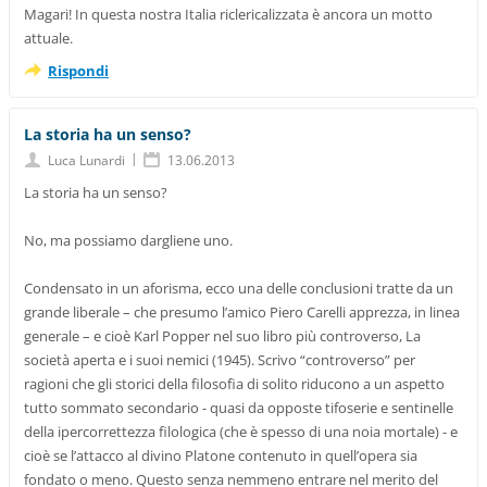
Magari! In questa nostra Italia riclericalizzata è ancora un motto
attuale.
Rispondi
La storia ha un senso?
|
Luca Lunardi
13.06.2013
La storia ha un senso?
No, ma possiamo dargliene uno.
Condensato in un aforisma, ecco una delle conclusioni tratte da un
grande liberale – che presumo l’amico Piero Carelli apprezza, in linea
generale – e cioè Karl Popper nel suo libro più controverso, La
società aperta e i suoi nemici (1945). Scrivo “controverso” per
ragioni che gli storici della filosofia di solito riducono a un aspetto
tutto sommato secondario - quasi da opposte tifoserie e sentinelle
della ipercorrettezza filologica (che è spesso di una noia mortale) - e
cioè se l’attacco al divino Platone contenuto in quell’opera sia
fondato o meno. Questo senza nemmeno entrare nel merito del