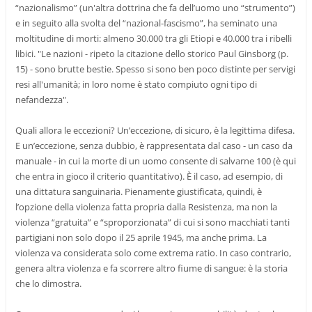
“nazionalismo” (un'altra dottrina che fa dell’uomo uno “strumento”)
e in seguito alla svolta del “nazional-fascismo”, ha seminato una
moltitudine di morti: almeno 30.000 tra gli Etiopi e 40.000 tra i ribelli
libici. "Le nazioni - ripeto la citazione dello storico Paul Ginsborg (p.
15) - sono brutte bestie. Spesso si sono ben poco distinte per servigi
resi all'umanità; in loro nome è stato compiuto ogni tipo di
nefandezza".
Quali allora le eccezioni? Un’eccezione, di sicuro, è la legittima difesa.
E un’eccezione, senza dubbio, è rappresentata dal caso - un caso da
manuale - in cui la morte di un uomo consente di salvarne 100 (è qui
che entra in gioco il criterio quantitativo). È il caso, ad esempio, di
una dittatura sanguinaria. Pienamente giustificata, quindi, è
l’opzione della violenza fatta propria dalla Resistenza, ma non la
violenza “gratuita” e “sproporzionata” di cui si sono macchiati tanti
partigiani non solo dopo il 25 aprile 1945, ma anche prima. La
violenza va considerata solo come extrema ratio. In caso contrario,
genera altra violenza e fa scorrere altro fiume di sangue: è la storia
che lo dimostra.