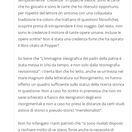
semplicemente “credenze” in qualche valore. Sono le carte
che ho giocato e sono le carte che ho ritenuto opportuno,
per rispetto del lettore (in sintonia con una collaudata
tradizione tra coloro che trattano di questioni filosofiche),
scoprire prima di intraprendere il mio viaggio. Del resto, non
sono le credenze il motore di tante opere umane, incluse le
opere scritte? Non è stata una credenza forte che ha ispirato
il libro citato di Popper?
So bene che “L’immagine oleografica dei padri della patria è
stata messa in crisi da tempo, e non solo dalla ‘storiografia
revisionista’”: i trenta libri che ho letto, anche se un’inezia nel
mare magnum della letteratura sul Risorgimento, mi hanno
offerto un quadro sufficiente sullo status della ricerca storica
in questione. Non a caso ho scritto in premessa che non mi
sarei schierato a fianco dei denigratori degli eroi
risorgimentali e non a caso ho preso le distanze da certi studi
astiosi di storici o pseudo-storici “meridionalisti”.
Non ho infangato i tanti patrioti che “si sono rivelati disposti
a rischiare molto di se stessi, forse anche la necessità di