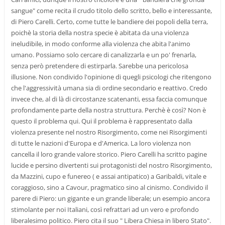
sangue" come recita il crudo titolo dello scritto, bello e interessante,
di Piero Carelli. Certo, come tutte le bandiere dei popoli della terra,
poichè la storia della nostra specie è abitata da una violenza
ineludibile, in modo conforme alla violenza che abita l'animo
umano. Possiamo solo cercare di canalizzarla e un po' frenarla,
senza però pretendere di estirparla. Sarebbe una pericolosa
illusione. Non condivido l'opinione di quegli psicologi che ritengono
che l'aggressività umana sia di ordine secondario e reattivo. Credo
invece che, al di là di circostanze scatenanti, essa faccia comunque
profondamente parte della nostra struttura. Perchè è così? Non è
questo il problema qui. Qui il problema è rappresentato dalla
violenza presente nel nostro Risorgimento, come nei Risorgimenti
di tutte le nazioni d'Europa e d'America. La loro violenza non
cancella il loro grande valore storico. Piero Carelli ha scritto pagine
lucide e persino divertenti sui protagonisti del nostro Risorgimento,
da Mazzini, cupo e funereo ( e assai antipatico) a Garibaldi, vitale e
coraggioso, sino a Cavour, pragmatico sino al cinismo. Condivido il
parere di Piero: un gigante e un grande liberale; un esempio ancora
stimolante per noi Italiani, così refrattari ad un vero e profondo
liberalesimo politico. Piero cita il suo " Libera Chiesa in libero Stato".