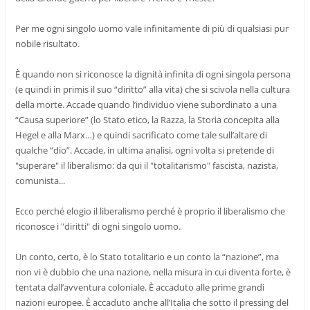
Per me ogni singolo uomo vale infinitamente di più di qualsiasi pur
nobile risultato.
È quando non si riconosce la dignità infinita di ogni singola persona
(e quindi in primis il suo “diritto” alla vita) che si scivola nella cultura
della morte. Accade quando l’individuo viene subordinato a una
“Causa superiore” (lo Stato etico, la Razza, la Storia concepita alla
Hegel e alla Marx…) e quindi sacrificato come tale sull’altare di
qualche “dio”. Accade, in ultima analisi, ogni volta si pretende di
"superare" il liberalismo: da qui il "totalitarismo" fascista, nazista,
comunista...
Ecco perché elogio il liberalismo perché è proprio il liberalismo che
riconosce i "diritti" di ogni singolo uomo.
Un conto, certo, è lo Stato totalitario e un conto la “nazione”, ma
non vi è dubbio che una nazione, nella misura in cui diventa forte, è
tentata dall’avventura coloniale. È accaduto alle prime grandi
nazioni europee. È accaduto anche all’Italia che sotto il pressing del