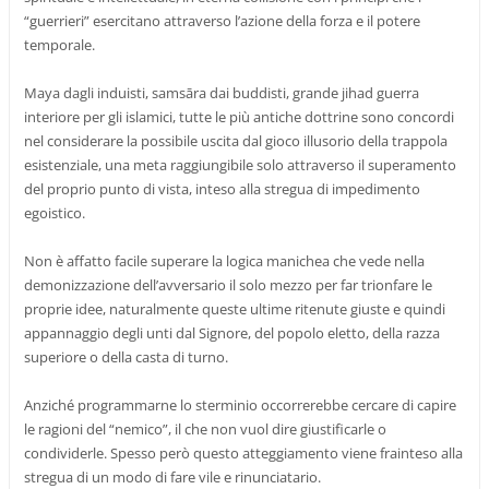
“guerrieri” esercitano attraverso l’azione della forza e il potere
temporale.
Maya dagli induisti, samsāra dai buddisti, grande jihad guerra
interiore per gli islamici, tutte le più antiche dottrine sono concordi
nel considerare la possibile uscita dal gioco illusorio della trappola
esistenziale, una meta raggiungibile solo attraverso il superamento
del proprio punto di vista, inteso alla stregua di impedimento
egoistico.
Non è affatto facile superare la logica manichea che vede nella
demonizzazione dell’avversario il solo mezzo per far trionfare le
proprie idee, naturalmente queste ultime ritenute giuste e quindi
appannaggio degli unti dal Signore, del popolo eletto, della razza
superiore o della casta di turno.
Anziché programmarne lo sterminio occorrerebbe cercare di capire
le ragioni del “nemico”, il che non vuol dire giustificarle o
condividerle. Spesso però questo atteggiamento viene frainteso alla
stregua di un modo di fare vile e rinunciatario.