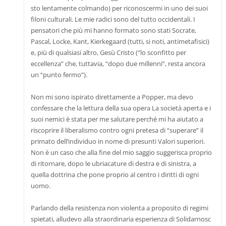
sto lentamente colmando) per riconoscermi in uno dei suoi
filoni culturali. Le mie radici sono del tutto occidentali. I
pensatori che più mi hanno formato sono stati Socrate,
Pascal, Locke, Kant, Kierkegaard (tutti, si noti, antimetafisici)
e, più di qualsiasi altro, Gesù Cristo (“lo sconfitto per
eccellenza” che, tuttavia, “dopo due millenni”, resta ancora
un “punto fermo”).
Non mi sono ispirato direttamente a Popper, ma devo
confessare che la lettura della sua opera La società aperta e i
suoi nemici è stata per me salutare perché mi ha aiutato a
riscoprire il liberalismo contro ogni pretesa di “superare” il
primato dell’individuo in nome di presunti Valori superiori.
Non è un caso che alla fine del mio saggio suggerisca proprio
di ritornare, dopo le ubriacature di destra e di sinistra, a
quella dottrina che pone proprio al centro i diritti di ogni
uomo.
Parlando della resistenza non violenta a proposito di regimi
spietati, alludevo alla straordinaria esperienza di Solidarnosc