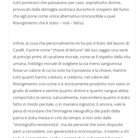
tutti poveracci che passavano per caso, soprattutto donne,
provocati dalla sbirraglia austriaca durante lo sciopero del fumo
che egli pone come unica alternativa riconoscibile a quel
Risorgimento che è stato – mal – fatto).
Infine, la cosa che personalmente mi ha più irritato del lavoro di
Carelli. Il porre come “chiave di lettura” del suo saggio una serie
di principi primi, di carattere morale, come se il rispetto della vita
umana, l’obbligo morale di scegliere la via meno sanguinosa
fosse un valore di cui lui solo ha il possesso e la chiave, mentre
tutti quanti hanno creduto, e credono, nel valore del
Risorgimento così come si è storicamente prodotto non siano in
grado di vedere e sentire quanto dolore e quanto sangue abbia
comportato (e senza, naturalmente, nascondersi quanto è stato
fatto in modo parziale, o in maniera ingiusta). E ancora, vale la
pena di ricordare che l’immagine oleografica dei padri della
patria è stata messa in crisi da tempo, e non solo dalla
“storiografia revisionista”, ma da persone che sono disposte
però a concedere, con generosità e riconoscenza , il merito a chi