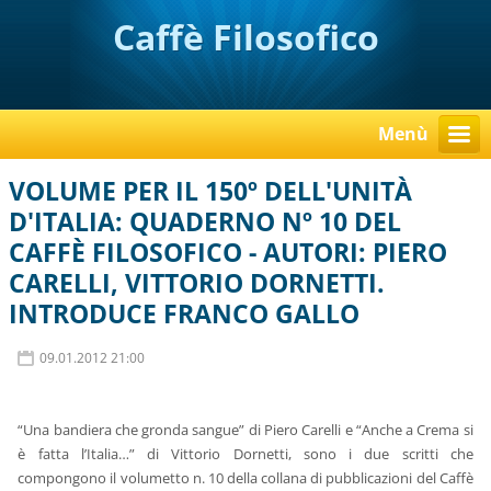
Caffè Filosofico
Menù
VOLUME PER IL 150º DELL'UNITÀ
D'ITALIA: QUADERNO Nº 10 DEL
CAFFÈ FILOSOFICO - AUTORI: PIERO
CARELLI, VITTORIO DORNETTI.
INTRODUCE FRANCO GALLO
09.01.2012 21:00
“Una bandiera che gronda sangue” di Piero Carelli e “Anche a Crema si
è fatta l’Italia…” di Vittorio Dornetti, sono i due scritti che
compongono il volumetto n. 10 della collana di pubblicazioni del Caffè