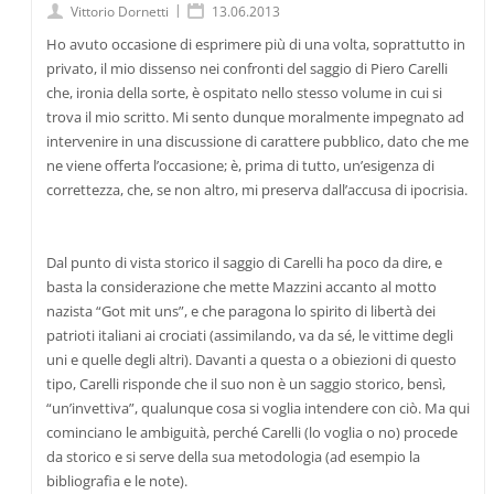
|
Vittorio Dornetti
13.06.2013
Ho avuto occasione di esprimere più di una volta, soprattutto in
privato, il mio dissenso nei confronti del saggio di Piero Carelli
che, ironia della sorte, è ospitato nello stesso volume in cui si
trova il mio scritto. Mi sento dunque moralmente impegnato ad
intervenire in una discussione di carattere pubblico, dato che me
ne viene offerta l’occasione; è, prima di tutto, un’esigenza di
correttezza, che, se non altro, mi preserva dall’accusa di ipocrisia.
Dal punto di vista storico il saggio di Carelli ha poco da dire, e
basta la considerazione che mette Mazzini accanto al motto
nazista “Got mit uns”, e che paragona lo spirito di libertà dei
patrioti italiani ai crociati (assimilando, va da sé, le vittime degli
uni e quelle degli altri). Davanti a questa o a obiezioni di questo
tipo, Carelli risponde che il suo non è un saggio storico, bensì,
“un’invettiva”, qualunque cosa si voglia intendere con ciò. Ma qui
cominciano le ambiguità, perché Carelli (lo voglia o no) procede
da storico e si serve della sua metodologia (ad esempio la
bibliografia e le note).