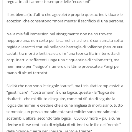
regola, infatti, ammette sempre delle “eccezioni”.
Il problema (tutt’altro che agevole) è proprio questo: individuare le
eccezioni che consentono “moralmente” il sacrificio di una persona.
Nella mia full immersion nel Risorgimento non ne ho trovato
neppure una: non certo per la carneficina che si è consumata sotto
l’egida di eserciti statuali nell’epica battaglia di Solferino (ben 28.000
caduti, tra morti e feriti, vale a dire “una teorica fila ininterrotta di
corpi inerti o sofferenti lunga una cinquantina di chilometri”), ma
nemmeno per l’“esiguo” numero di vittime provocate a Parigi per
mano di alcuni terroristi.
Si dirà che non sono le singole “cause”, ma i “risultati complessivi” a
“giustificare” i “costi umani”. È una logica, questa - la “logica dei
risultati” - che mi rifiuto di seguire, come mi rifiuto di seguire la
logica dei numeri e credere che alcune migliaia di morti siano, tutto
sommato, un prezzo moralmente sostenibile: sono moralmente
sostenibili, allora, secondo tale logica, i 650.000 morti – più alcune
decine o forse centinaia di migliaia di vittime tra le file dei “nemici” –
della Grande guerra per liberare Trento e Trieste?