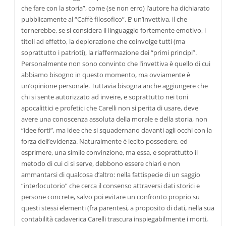
che fare con la storia”, come (se non erro) l’autore ha dichiarato
pubblicamente al “Caffè filosofico”. E’ un’invettiva, il che
tornerebbe, se si considera il linguaggio fortemente emotivo, i
titoli ad effetto, la deplorazione che coinvolge tutti (ma
soprattutto i patrioti), la riaffermazione dei “primi principi”.
Personalmente non sono convinto che l’invettiva è quello di cui
abbiamo bisogno in questo momento, ma ovviamente è
un’opinione personale. Tuttavia bisogna anche aggiungere che
chi si sente autorizzato ad inveire, e soprattutto nei toni
apocalittici e profetici che Carelli non si perita di usare, deve
avere una conoscenza assoluta della morale e della storia, non
“idee forti”, ma idee che si squadernano davanti agli occhi con la
forza dell’evidenza. Naturalmente è lecito possedere, ed
esprimere, una simile convinzione, ma essa, e soprattutto il
metodo di cui ci si serve, debbono essere chiari e non
ammantarsi di qualcosa d’altro: nella fattispecie di un saggio
“interlocutorio” che cerca il consenso attraversi dati storici e
persone concrete, salvo poi evitare un confronto proprio su
questi stessi elementi (fra parentesi, a proposito di dati, nella sua
contabilità cadaverica Carelli trascura inspiegabilmente i morti,