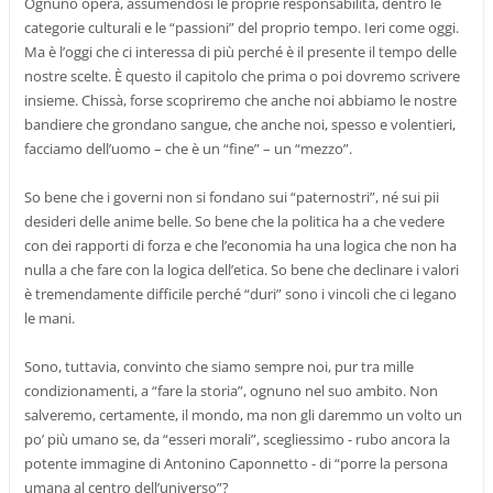
Ognuno opera, assumendosi le proprie responsabilità, dentro le
categorie culturali e le “passioni” del proprio tempo. Ieri come oggi.
Ma è l’oggi che ci interessa di più perché è il presente il tempo delle
nostre scelte. È questo il capitolo che prima o poi dovremo scrivere
insieme. Chissà, forse scopriremo che anche noi abbiamo le nostre
bandiere che grondano sangue, che anche noi, spesso e volentieri,
facciamo dell’uomo – che è un “fine” – un “mezzo”.
So bene che i governi non si fondano sui “paternostri”, né sui pii
desideri delle anime belle. So bene che la politica ha a che vedere
con dei rapporti di forza e che l’economia ha una logica che non ha
nulla a che fare con la logica dell’etica. So bene che declinare i valori
è tremendamente difficile perché “duri” sono i vincoli che ci legano
le mani.
Sono, tuttavia, convinto che siamo sempre noi, pur tra mille
condizionamenti, a “fare la storia”, ognuno nel suo ambito. Non
salveremo, certamente, il mondo, ma non gli daremmo un volto un
po’ più umano se, da “esseri morali”, scegliessimo - rubo ancora la
potente immagine di Antonino Caponnetto - di “porre la persona
umana al centro dell’universo”?