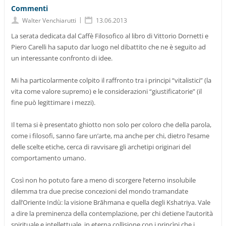
Commenti
|
Walter Venchiarutti
13.06.2013
La serata dedicata dal Caffè Filosofico al libro di Vittorio Dornetti e
Piero Carelli ha saputo dar luogo nel dibattito che ne è seguito ad
un interessante confronto di idee.
Mi ha particolarmente colpito il raffronto tra i principi “vitalistici” (la
vita come valore supremo) e le considerazioni “giustificatorie” (il
fine può legittimare i mezzi).
Il tema si è presentato ghiotto non solo per coloro che della parola,
come i filosofi, sanno fare un’arte, ma anche per chi, dietro l’esame
delle scelte etiche, cerca di ravvisare gli archetipi originari del
comportamento umano.
Così non ho potuto fare a meno di scorgere l’eterno insolubile
dilemma tra due precise concezioni del mondo tramandate
dall’Oriente Indù: la visione Brāhmana e quella degli Kshatriya. Vale
a dire la preminenza della contemplazione, per chi detiene l’autorità
spirituale e intellettuale, in eterna collisione con i princìpi che i