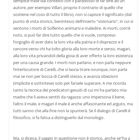
semplice frase dal contesto con il paradosso di far dire ad un
autore, per esempio Villari, proprio il contrario di quello che
sostiene nel coso di tutto il libro), non si capisce il significato (dal
punto di vista storico, beninteso) dell’inserto “visionario”, in cui si
sentono i morti di Solferino animarsi e maledire. Ai morti, com’è
noto, si può far dire tutto quello che si vuole, compreso
l’orgoglio di aver dato la loro vita alla patria e il disprezzo e il
rancore verso chi ha tolto gloria alla loro morte e senso, magari,
alla loro vita privandoli della gioia di aver offerto la loro esistenza
per una causa grande. I morti non parlano, e non parla neppure
l’interlocutore di Carelli, che si lascia tirare ovunque, non parla
mai se non per bocca di Carelli stesso, e avanza obiezioni
(implicite e sottintese) solo per farsele superare. A me ricorda
tanto la tecnica dei predicatori gesuiti di cui mi ha parlato mia
madre che li aveva sentiti da ragazza: uno impersona il bene,
l’altro il male, e magari il male è anche affascinante ed arguto, ma
tutti sanno che alla fine non la spunterà. Se il dialogo di Carelli è
filosofico, si fa fatica a distinguerlo dal monologo.
Ma, si diceva, il saggio in questione non è storico, anche se”ha a