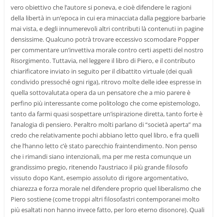
vero obiettivo che l’autore si poneva, e cioè difendere le ragioni
della libertà in un’epoca in cui era minacciata dalla peggiore barbarie
mai vista, e degli innumerevoli altri contributi là contenuti in pagine
densissime. Qualcuno potrà trovare eccessivo scomodare Popper
per commentare un’invettiva morale contro certi aspetti del nostro
Risorgimento. Tuttavia, nel leggere il libro di Piero, e il contributo
chiarificatore inviato in seguito per il dibattito virtuale (dei quali
condivido pressoché ogni riga), ritrovo molte delle idee espresse in
quella sottovalutata opera da un pensatore che a mio parere è
perfino più interessante come politologo che come epistemologo,
tanto da farmi quasi sospettare un’ispirazione diretta, tanto forte è
l’analogia di pensiero. Peraltro molti parlano di “società aperta” ma
credo che relativamente pochi abbiano letto quel libro, e fra quelli
che l’hanno letto c’è stato parecchio fraintendimento. Non penso
che i rimandi siano intenzionali, ma per me resta comunque un
grandissimo pregio, ritenendo l’austriaco il più grande filosofo
vissuto dopo Kant, esempio assoluto di rigore argomentativo,
chiarezza e forza morale nel difendere proprio quel liberalismo che
Piero sostiene (come troppi altri filosofastri contemporanei molto
più esaltati non hanno invece fatto, per loro eterno disonore). Quali