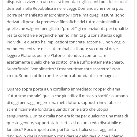
disposto a vivere in una realtà fondata sugli assunti politici e sociali
delineati nella Repubblica e nelle Leggi. Domanda che non si può
porre per manifesto anacronismo? Forse, ma quegli assunti sono
derivati di peso da premesse filosofiche del tutto assimilabili a
quelle che valgono per gli altri “profeti” già menzionati, per i quali le
realtà collettive e organiche hanno infinita più consistenza degli
individui: e questo ha implicazioni concrete, eccome. E non voglio
nemmeno entrare nelle interminabili dispute su come si deve
leggere Platone: per me Platone intendeva comunicare
esattamente quello che ha scritto, che è sufficientemente chiaro.
Superficiale? Semplicistico? Ermeneuticamente scorretto? Non
credo. Sono in ottima anche se non abbondante compagnia.
Quanto sopra porta a un corollario immediato: Popper chiama
“futurismo morale” quello che giustifica il massivo sacrificio umano
di oggi per raggiungere una meta futura, supposta inevitabile e
scientificamente fondata quando non è altro che utopia
sanguinaria. L’Unità d’Italia non era forse per qualcuno una meta di
questo genere, supportata in certi casi da un credo discutibile e
fanatico? Poco importa che poi l’Unità d’Italia si sia raggiunta
davvero, o che la possiamo considerare definitiva, o che l’inferno