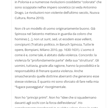
in Polonia e a numerose rivoluzioni cosiddette “colorate” che
sono scoppiate nell’ex impero sovietico (si veda Antonino
Drago, Le rivoluzioni non violente dell’ultimo secolo, Nuova
Cultura, Roma 2010).
Non c’è un modello di uomo originariamente buono. Già
Spinoza nel Seicento metteva in guardia da coloro che
homines […], non ut sunt, sed, ut eosdem esse vellent,
concipiunt (Trattato politico, in Baruch Spinoza, Tutte le
opere, Bompiani, Milano 2010, pp. 1630-1631). L’uomo è
come è e, come tale, è abitato dalla violenza. Concordo: la
violenza fa “profondamente parte” della sua “struttura”. Gli
uomini, tuttavia, grazie alla ragione, hanno la possibilità e la
responsabilità di frenare questa violenza. Anche
smascherando quelle dottrine aberranti che generano esse
stesse violenza. È quanto mi sono sforzato di fare nella mia
“fugace passeggiata” risorgimentale.
Non ho “principi primi”. Non ho “idee che si squadernano
davanti agli occhi con la forza dell’evidenza”. Ho