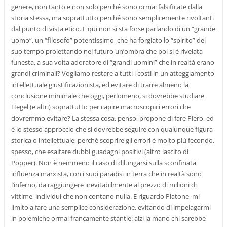
genere, non tanto e non solo perché sono ormai falsificate dalla
storia stessa, ma soprattutto perché sono semplicemente rivoltanti
dal punto di vista etico. E qui non si sta forse parlando di un “grande
uomo”, un “filosofo” potentissimo, che ha forgiato lo “spirito” del
suo tempo proiettando nel futuro un’ombra che poi si è rivelata
funesta, a sua volta adoratore di “grandi uomini” che in realtà erano
grandi criminali? Vogliamo restare a tutti i costi in un atteggiamento
intellettuale giustificazionista, ed evitare di trarre almeno la
conclusione minimale che oggi, perlomeno, si dovrebbe studiare
Hegel (e altri) soprattutto per capire macroscopici errori che
dovremmo evitare? La stessa cosa, penso, propone di fare Piero, ed
è lo stesso approccio che si dovrebbe seguire con qualunque figura
storica o intellettuale, perché scoprire gli errori è molto più fecondo,
spesso, che esaltare dubbi guadagni positivi (altro lascito di
Popper). Non è nemmeno il caso di dilungarsi sulla sconfinata
influenza marxista, con i suoi paradisi in terra che in realtà sono
l’inferno, da raggiungere inevitabilmente al prezzo di milioni di
vittime, individui che non contano nulla. E riguardo Platone, mi
limito a fare una semplice considerazione, evitando di impelagarmi
in polemiche ormai francamente stantie: alzi la mano chi sarebbe