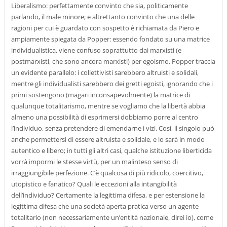
Liberalismo: perfettamente convinto che sia, politicamente
parlando, il male minore; e altrettanto convinto che una delle
ragioni per cui è guardato con sospetto è richiamata da Piero e
ampiamente spiegata da Popper: essendo fondato su una matrice
individualistica, viene confuso soprattutto dai marxisti (e
postmarxisti, che sono ancora marxisti) per egoismo. Popper traccia
un evidente parallelo: i collettivisti sarebbero altruisti e solidali,
mentre gli individualisti sarebbero dei gretti egoisti, ignorando che i
primi sostengono (magari inconsapevolmente) la matrice di
qualunque totalitarismo, mentre se vogliamo che la libertà abbia
almeno una possibilità di esprimersi dobbiamo porre al centro
l’individuo, senza pretendere di emendarne i vizi. Così, il singolo può
anche permettersi di essere altruista e solidale, e lo sarà in modo
autentico e libero; in tutti gli altri casi, qualche istituzione liberticida
vorrà impormi le stesse virtù, per un malinteso senso di
irraggiungibile perfezione. C’è qualcosa di più ridicolo, coercitivo,
utopistico e fanatico? Quali le eccezioni alla intangibilità
dell’individuo? Certamente la legittima difesa, e per estensione la
legittima difesa che una società aperta pratica verso un agente
totalitario (non necessariamente un’entità nazionale, direi io), come