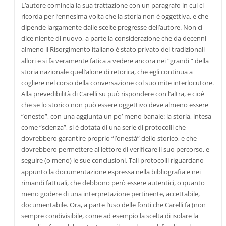
L’autore comincia la sua trattazione con un paragrafo in cui ci
ricorda per l’ennesima volta che la storia non è oggettiva, e che
dipende largamente dalle scelte pregresse dell’autore. Non ci
dice niente di nuovo, a parte la considerazione che da decenni
almeno il Risorgimento italiano è stato privato dei tradizionali
allori e si fa veramente fatica a vedere ancora nei “grandi “ della
storia nazionale quell’alone di retorica, che egli continua a
cogliere nel corso della conversazione col suo mite interlocutore.
Alla prevedibilità di Carelli su può rispondere con l’altra, e cioè
che se lo storico non può essere oggettivo deve almeno essere
“onesto”, con una aggiunta un po’ meno banale: la storia, intesa
come “scienza”, si è dotata di una serie di protocolli che
dovrebbero garantire proprio “l’onestà” dello storico, e che
dovrebbero permettere al lettore di verificare il suo percorso, e
seguire (o meno) le sue conclusioni. Tali protocolli riguardano
appunto la documentazione espressa nella bibliografia e nei
rimandi fattuali, che debbono però essere autentici, o quanto
meno godere di una interpretazione pertinente, accettabile,
documentabile. Ora, a parte l’uso delle fonti che Carelli fa (non
sempre condivisibile, come ad esempio la scelta di isolare la