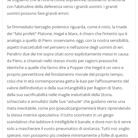
con l’abitudine della deferenza verso i grandi uomini. I grandi
uomini possono fare grandi errori.
Se l’immediato bersaglio polemico riguarda, come è noto, la triade
dei “falsi profeti” Platone, Hegel e Marx, è chiaro che l’intento qui è
analogo a quello di Piero: osserviamo oggi, con la nostra sensibilità,
aspetti inaccettabili nel pensiero e nell’azione degli uomini di ieri.
Peraltro due dei tre sopra citati sono esplicitamente messi in causa
da Piero, e chiamati nello stesso modo per ragioni pressoché
identiche a quelle che fanno dire a Popper che Hegel è un vero e
proprio pervertitore del fondamento morale del proprio tempo,
colui che in età contemporanea getta le basi per l’affossamento del
valore dell’individuo e della sua intangibilità per Ragion di Stato,
della sua sacrificabilità nelle maglie ineluttabili della Storia,
schiacciato e annullato dalle Sue “astuzie” che guidano verso una
meta inevitabile, come poi (pseudo)argomenterà Marx riprendendo
la stessa matrice speculativa. Il tutto sciorinato in un gergo
scandaloso che laddove è intelligibile è banale, e dove non lo è serve
solo a mascherare il vuoto pneumatico di sostanza. Tutti noi, voglio
sperare, non possiamo più credere minimamente a follie di questo