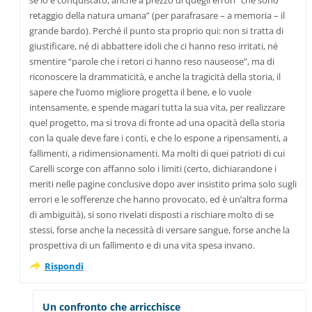
se lo è conquistato, anche a prezzo di quegli errori “che sono
retaggio della natura umana” (per parafrasare – a memoria – il
grande bardo). Perché il punto sta proprio qui: non si tratta di
giustificare, né di abbattere idoli che ci hanno reso irritati, né
smentire “parole che i retori ci hanno reso nauseose”, ma di
riconoscere la drammaticità, e anche la tragicità della storia, il
sapere che l’uomo migliore progetta il bene, e lo vuole
intensamente, e spende magari tutta la sua vita, per realizzare
quel progetto, ma si trova di fronte ad una opacità della storia
con la quale deve fare i conti, e che lo espone a ripensamenti, a
fallimenti, a ridimensionamenti. Ma molti di quei patrioti di cui
Carelli scorge con affanno solo i limiti (certo, dichiarandone i
meriti nelle pagine conclusive dopo aver insistito prima solo sugli
errori e le sofferenze che hanno provocato, ed è un’altra forma
di ambiguità), si sono rivelati disposti a rischiare molto di se
stessi, forse anche la necessità di versare sangue, forse anche la
prospettiva di un fallimento e di una vita spesa invano.
Rispondi
Un confronto che arricchisce