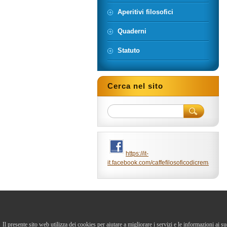
Aperitivi filosofici
Quaderni
Statuto
Cerca nel sito
https://it-
it.facebook.com/caffefilosoficodicrema/
Il presente sito web utilizza dei cookies per aiutare a migliorare i servizi e le informazioni ai s