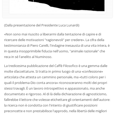
(Dalla presentazione del Presidente Luca Lunardi)
«Non sono mai riuscito a liberarmi dalla tentazione di capire e di
ricercare delle motivazioni "ragionevoli" per credere». La cifra della
testimonianza di Piero Carelli, l'indagine inesausta di una vita intera, è
in questa insopprimibile fiducia nell'uomo, "animale razionale" che
reca in sé l'anelito al Numinoso.
La tredicesima pubblicazione del Caffè Filosofico è una gemma dalle
molte sfaccettature. Si tratta in primo luogo di una «confessione»
articolata che attesta un cammino personale, ma «tutti coloro per i
quali il problema-Dio conta ancora» riconosceranno molti dei propri
stessi travagli. È un lavoro introspettivo e appassionato, ma anche
documentato e rigoroso. Al di là della dichiarazione di agnosticismo,
fallirebbe il lettore che volesse etichettare gli orientamenti dell'autore:
la ricerca non è condotta con l'intento di giustificare posizioni
preconcette e non prestabilisce l'approdo, nella libertà delle migliori