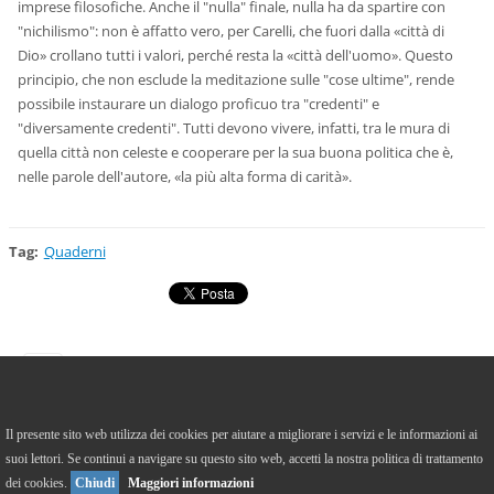
imprese filosofiche. Anche il "nulla" finale, nulla ha da spartire con
"nichilismo": non è affatto vero, per Carelli, che fuori dalla «città di
Dio» crollano tutti i valori, perché resta la «città dell'uomo». Questo
principio, che non esclude la meditazione sulle "cose ultime", rende
possibile instaurare un dialogo proficuo tra "credenti" e
"diversamente credenti". Tutti devono vivere, infatti, tra le mura di
quella città non celeste e cooperare per la sua buona politica che è,
nelle parole dell'autore, «la più alta forma di carità».
Tag
:
Quaderni
https://it-it.facebook.com/caffefilosoficodicrema/
Il presente sito web utilizza dei cookies per aiutare a migliorare i servizi e le informazioni ai
suoi lettori. Se continui a navigare su questo sito web, accetti la nostra politica di trattamento
Versione Desktop
To Top
dei cookies.
Chiudi
Maggiori informazioni