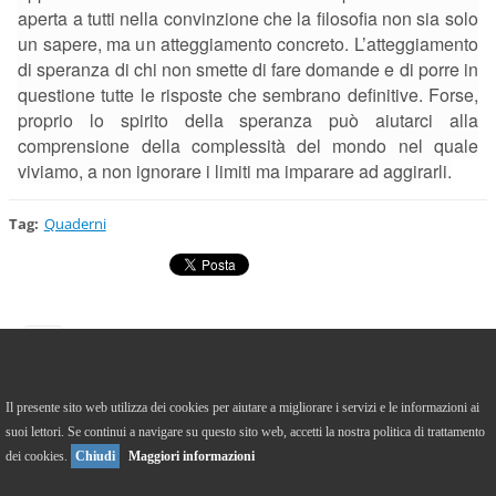
aperta a tutti nella convinzione che la filosofia non sia solo
un sapere, ma un atteggiamento concreto. L’atteggiamento
di speranza di chi non smette di fare domande e di porre in
questione tutte le risposte che sembrano definitive. Forse,
proprio lo spirito della speranza può aiutarci alla
comprensione della complessità del mondo nel quale
viviamo, a non ignorare i limiti ma imparare ad aggirarli.
Tag
:
Quaderni
https://it-it.facebook.com/caffefilosoficodicrema/
Il presente sito web utilizza dei cookies per aiutare a migliorare i servizi e le informazioni ai
suoi lettori. Se continui a navigare su questo sito web, accetti la nostra politica di trattamento
Versione Desktop
To Top
dei cookies.
Chiudi
Maggiori informazioni
© 2013 Tutti i diritti riservati.